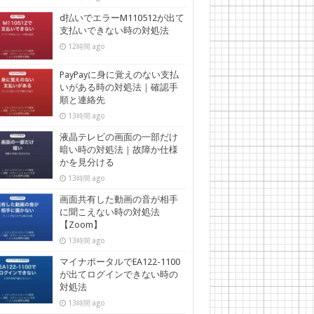
d払いでエラーM110512が出て
支払いできない時の対処法
12時間 ago
PayPayに身に覚えのない支払
いがある時の対処法｜確認手
順と連絡先
13時間 ago
液晶テレビの画面の一部だけ
暗い時の対処法｜故障か仕様
かを見分ける
13時間 ago
画面共有した動画の音が相手
に聞こえない時の対処法
【Zoom】
13時間 ago
マイナポータルでEA122-1100
が出てログインできない時の
対処法
13時間 ago