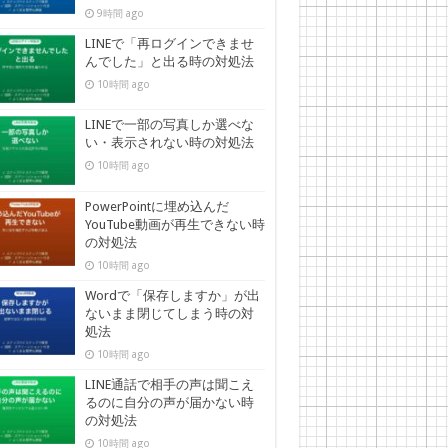
9時間 ago
LINEで「再ログインできませ
んでした」と出る時の対処法
10時間 ago
LINEで一部の写真しか選べな
い・表示されない時の対処法
10時間 ago
PowerPointに埋め込んだ
YouTube動画が再生できない時
の対処法
10時間 ago
Wordで「保存しますか」が出
ないまま閉じてしまう時の対
処法
10時間 ago
LINE通話で相手の声は聞こえ
るのに自分の声が届かない時
の対処法
10時間 ago