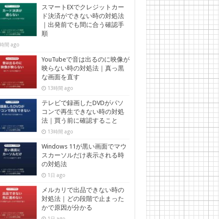
スマートEXでクレジットカー
ド決済ができない時の対処法
｜出発前でも間に合う確認手
順
時間 ago
YouTubeで音は出るのに映像が
映らない時の対処法｜真っ黒
な画面を直す
13時間 ago
テレビで録画したDVDがパソ
コンで再生できない時の対処
法｜買う前に確認すること
13時間 ago
Windows 11が黒い画面でマウ
スカーソルだけ表示される時
の対処法
1日 ago
メルカリで出品できない時の
対処法｜どの段階で止まった
かで原因が分かる
1日 ago