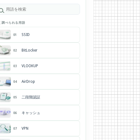
く調べられる用語
SSID
01
BitLocker
02
VLOOKUP
03
AirDrop
04
二段階認証
05
キャッシュ
06
VPN
07