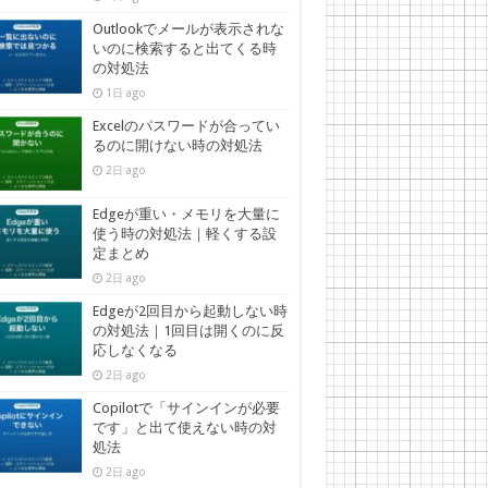
Outlookでメールが表示されな
いのに検索すると出てくる時
の対処法
1日 ago
Excelのパスワードが合ってい
るのに開けない時の対処法
2日 ago
Edgeが重い・メモリを大量に
使う時の対処法｜軽くする設
定まとめ
2日 ago
Edgeが2回目から起動しない時
の対処法｜1回目は開くのに反
応しなくなる
2日 ago
Copilotで「サインインが必要
です」と出て使えない時の対
処法
2日 ago