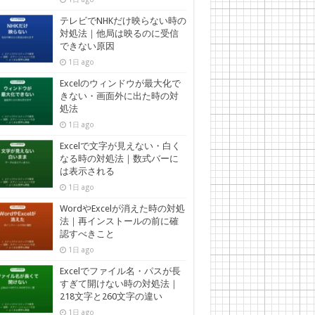
テレビでNHKだけ映らない時の
対処法｜他局は映るのに受信
できない原因
1日 ago
Excelのウィンドウが最大化で
きない・画面外に出た時の対
処法
1日 ago
Excelで文字が見えない・白く
なる時の対処法｜数式バーに
は表示される
1日 ago
WordやExcelが消えた時の対処
法｜再インストールの前に確
認すべきこと
1日 ago
Excelでファイル名・パスが長
すぎて開けない時の対処法｜
218文字と260文字の違い
1日 ago