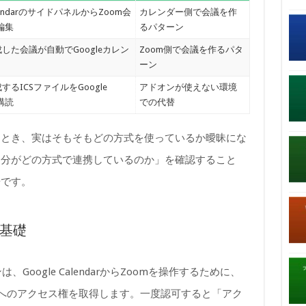
CalendarのサイドパネルからZoom会
カレンダー側で会議を作
編集
るパターン
成した会議が自動でGoogleカレン
Zoom側で会議を作るパタ
ーン
するICSファイルをGoogle
アドオンが使えない環境
に購読
での代替
るとき、実はそもそもどの方式を使っているか曖昧にな
自分がどの方式で連携しているのか」を確認すること
歩です。
の基礎
アドオンは、Google CalendarからZoomを操作するために、
ントへのアクセス権を取得します。一度認可すると「アク