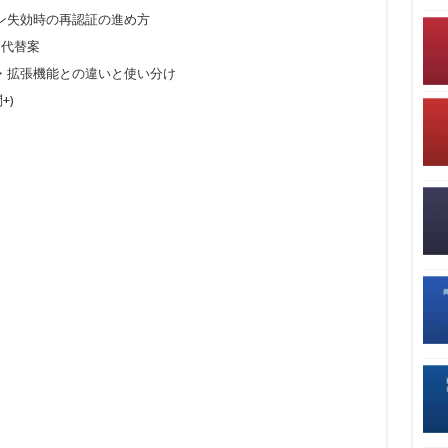
ン失効時の再認証の進め方
ド代替案
ーラー・拡張機能との違いと使い分け
+)