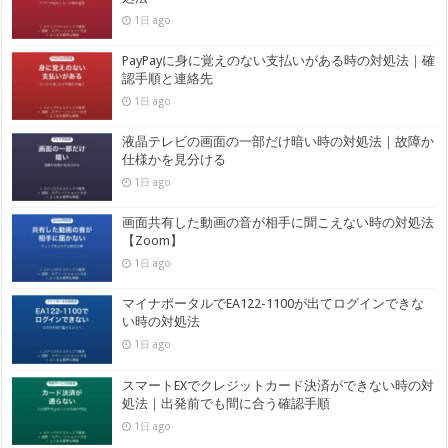
1日 ago
PayPayに身に覚えのない支払いがある時の対処法｜確
認手順と連絡先
1日 ago
液晶テレビの画面の一部だけ暗い時の対処法｜故障か
仕様かを見分ける
1日 ago
画面共有した動画の音が相手に聞こえない時の対処法
【Zoom】
1日 ago
マイナポータルでEA122-1100が出てログインできな
い時の対処法
1日 ago
スマートEXでクレジットカード決済ができない時の対
処法｜出発前でも間に合う確認手順
1日 ago