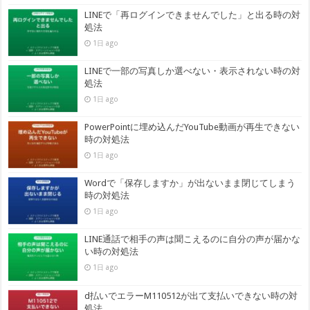
LINEで「再ログインできませんでした」と出る時の対
処法
1日 ago
LINEで一部の写真しか選べない・表示されない時の対
処法
1日 ago
PowerPointに埋め込んだYouTube動画が再生できない
時の対処法
1日 ago
Wordで「保存しますか」が出ないまま閉じてしまう
時の対処法
1日 ago
LINE通話で相手の声は聞こえるのに自分の声が届かな
い時の対処法
1日 ago
d払いでエラーM110512が出て支払いできない時の対
処法