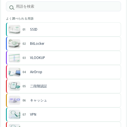
よく調べられる用語
SSID
01
BitLocker
02
VLOOKUP
03
AirDrop
04
二段階認証
05
キャッシュ
06
VPN
07