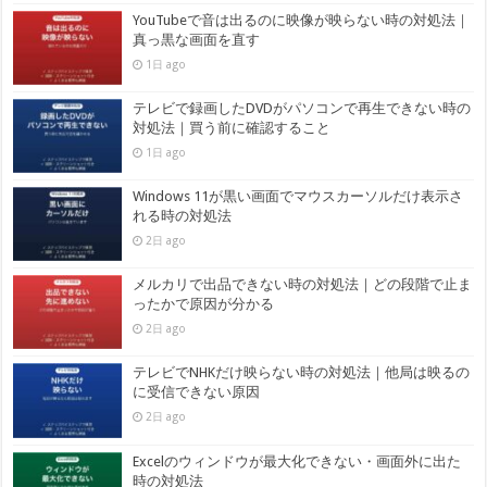
YouTubeで音は出るのに映像が映らない時の対処法｜
真っ黒な画面を直す
1日 ago
テレビで録画したDVDがパソコンで再生できない時の
対処法｜買う前に確認すること
1日 ago
Windows 11が黒い画面でマウスカーソルだけ表示さ
れる時の対処法
2日 ago
メルカリで出品できない時の対処法｜どの段階で止ま
ったかで原因が分かる
2日 ago
テレビでNHKだけ映らない時の対処法｜他局は映るの
に受信できない原因
2日 ago
Excelのウィンドウが最大化できない・画面外に出た
時の対処法