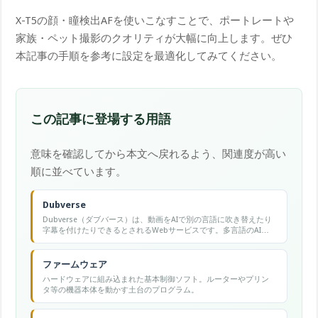
X-T5の顔・瞳検出AFを使いこなすことで、ポートレートや
家族・ペット撮影のクオリティが大幅に向上します。ぜひ
本記事の手順を参考に設定を最適化してみてください。
この記事に登場する用語
意味を確認してから本文へ戻れるよう、関連度が高い
順に並べています。
Dubverse
Dubverse（ダブバース）は、動画をAIで別の言語に吹き替えたり
字幕を付けたりできるとされるWebサービスです。多言語のAI音
声合成に対応し、動画の多言語化（ローカライズ）に使われると
されます。仕様や対応言語は変わりやすいため、最新情報は公式
サイトでの確認をおすすめします。
ファームウェア
ハードウェアに組み込まれた基本制御ソフト。ルーターやプリン
タ等の機器本体を動かす土台のプログラム。