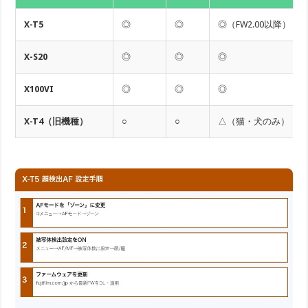
X-T5
◎
◎
◎（FW2.00以降）
X-S20
◎
◎
◎
X100VI
◎
◎
◎
X-T4（旧機種）
○
○
△（猫・犬のみ）