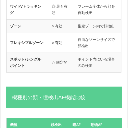
ワイド/トラッキン
◎ 最も有
フレーム全体から顔を
グ
効
自動検出
ゾーン
○ 有効
指定ゾーン内で顔検出
自由なゾーンサイズで
フレキシブルゾーン
○ 有効
顔検出
スポット/シングル
ポイント内にいる場合
△ 限定的
ポイント
のみ検出
機種別の顔・瞳検出AF機能比較
機種
顔検出
瞳AF
動物AF