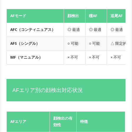
AFモード
顔検出
瞳AF
追尾AF
AFC（コンティニュアス）
◎ 最適
◎ 最適
◎ 最適
AFS（シングル）
○ 可能
○ 可能
△ 限定的
MF（マニュアル）
× 不可
× 不可
× 不可
AFエリア別の顔検出対応状況
顔検出の有
AFエリア
特徴
効性