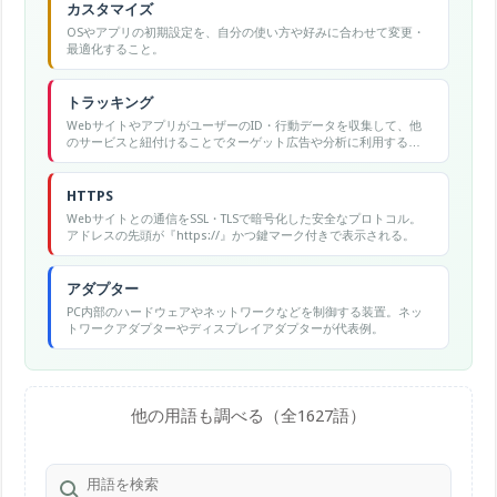
カスタマイズ
OSやアプリの初期設定を、自分の使い方や好みに合わせて変更・
最適化すること。
トラッキング
WebサイトやアプリがユーザーのID・行動データを収集して、他
のサービスと紐付けることでターゲット広告や分析に利用する技
術。iPhoneのATT機能でアプリごとに許可・拒否できる。
HTTPS
Webサイトとの通信をSSL・TLSで暗号化した安全なプロトコル。
アドレスの先頭が『https://』かつ鍵マーク付きで表示される。
アダプター
PC内部のハードウェアやネットワークなどを制御する装置。ネッ
トワークアダプターやディスプレイアダプターが代表例。
他の用語も調べる（全1627語）