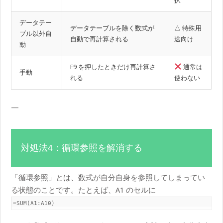
択
データテー
データテーブルを除く数式が
△ 特殊用
ブル以外自
自動で再計算される
途向け
動
F9 を押したときだけ再計算さ
通常は
手動
れる
使わない
—
対処法4：循環参照を解消する
「循環参照」とは、数式が自分自身を参照してしまってい
る状態のことです。たとえば、A1 のセルに
=SUM(A1:A10)