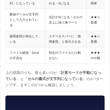
列」になっている
れる・0になる
簡単
数値データが文字列
合計が0になる・セルの
★★☆
として入力されてい
左上に緑三角マーク
普通
る
循環参照が発生して
ステータスバーに「循
★★☆
いる
環参照」と表示される
普通
ファイル破損・Excel
特定のファイルだけ動
★★★
の不具合
かない
やや難
上の原因のうち、最も多いのが「
計算モードが手動になっ
ている
」と「
セルの書式が文字列になっている
」の2パター
ンです。まずこの2つから確認しましょう。