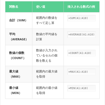
関数名
使い道
挿入される数式の例
範囲内の数値を
=SUM(A1:A10)
合計（SUM）
すべて足し算
平均
数値の平均値を
=AVERAGE(A1:A10)
（AVERAGE）
計算
数値が入力され
数値の個数
=COUNT(A1:A10)
ているセルの個
（COUNT）
数を数える
最大値
範囲内の最大値
=MAX(A1:A10)
（MAX）
を取得
最小値
範囲内の最小値
=MIN(A1:A10)
（MIN）
を取得