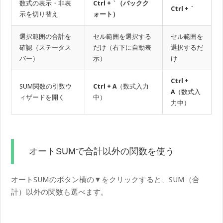
数式の表示・非表
Ctrl + `（バックク
Ctrl + `
示を切り替え
ォート）
選択範囲の合計を
セル範囲を選択する
セル範囲を
確認（ステータス
だけ（右下に自動表
選択するだ
バー）
示）
け
Ctrl +
SUM関数の引数ウ
Ctrl + A
（数式入力
A
（数式入
ィザードを開く
中）
力中）
オートSUMで合計以外の関数を使う
オートSUMのボタン横の▼をクリックすると、SUM（合
計）以外の関数も選べます。