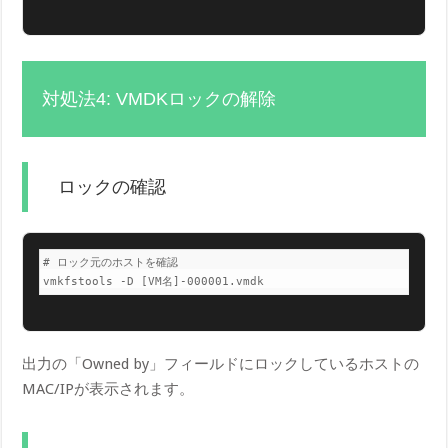
対処法4: VMDKロックの解除
ロックの確認
# ロック元のホストを確認

vmkfstools -D [VM名]-000001.vmdk
出力の「Owned by」フィールドにロックしているホストの
MAC/IPが表示されます。