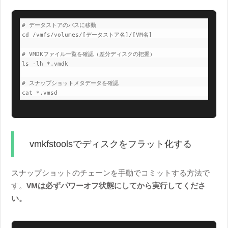
# データストアのパスに移動

cd /vmfs/volumes/[データストア名]/[VM名]

# VMDKファイル一覧を確認（差分ディスクの把握）

ls -lh *.vmdk

# スナップショットメタデータを確認

cat *.vmsd
vmkfstoolsでディスクをフラット化する
スナップショットのチェーンを手動でコミットする方法で
す。
VMは必ずパワーオフ状態にしてから実行してくださ
い。