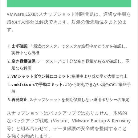
VMware ESXiのスナップショット削除問題は、適切な手順を
踏めば大部分は解決できます。対処の優先順位をまとめま
す。
まず確認
: 「最近のタスク」でタスクが進行中かどうかを確認し、
実行中なら待機
空き容量確保
: データストアに十分な空き容量があるか確認し、不
足なら解消
VMシャットダウン後にコミット
: 稼働中より成功率が大幅に向上
vmkfstoolsで手動コミット
: UIから対処できない場合のCLI最終手
段
再発防止
: スナップショットを長期保持しない運用ポリシーの策定
スナップショットはバックアップではありません。本格的
なバックアップ戦略（Veeam、VMware Backup & Recovery
等）と組み合わせて、データ保護の安全網を整備すること
を強くお勧めします。