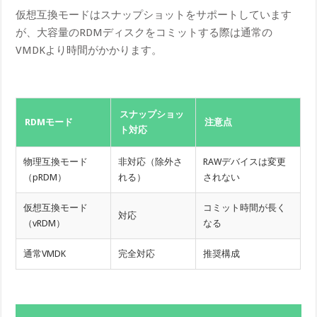
仮想互換モードはスナップショットをサポートしています
が、大容量のRDMディスクをコミットする際は通常の
VMDKより時間がかかります。
スナップショッ
RDMモード
注意点
ト対応
物理互換モード
非対応（除外さ
RAWデバイスは変更
（pRDM）
れる）
されない
仮想互換モード
コミット時間が長く
対応
（vRDM）
なる
通常VMDK
完全対応
推奨構成