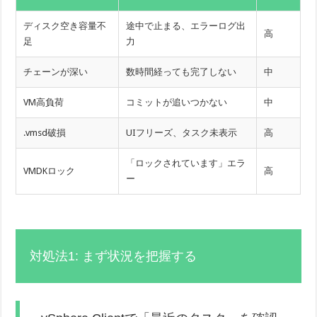
ディスク空き容量不
途中で止まる、エラーログ出
高
足
力
チェーンが深い
数時間経っても完了しない
中
VM高負荷
コミットが追いつかない
中
.vmsd破損
UIフリーズ、タスク未表示
高
「ロックされています」エラ
VMDKロック
高
ー
対処法1: まず状況を把握する