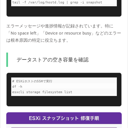
tail -f /var/log/hostd.log | grep -i snapshot
エラーメッセージや進捗情報が記録されています。特に
「No space left」「Device o​r resource busy」などのエラー
は根本原因の特定に役立ちます。
データストアの空き容量を確認
# ESXiホストのSSHで実行

df -h

esxcli storage filesystem list