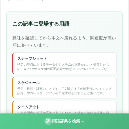
この記事に登場する用語
意味を確認してから本文へ戻れるよう、関連度が高い
順に並べています。
スナップショット
特定の時点におけるデータやシステムの状態を丸ごと保存したも
の。Windows Recallの画面記録や仮想マシンのバックアップな
ど、「その瞬間」を後から復元するために使われます。
スケジュール
予定・日程・計画のことです。IT文脈では「自動実行のタイミング
設定」やカレンダーアプリの予定管理を指すことが多いです。
タイムアウト
一定時間内に処理や応答が完了しなかった場合に接続や操作を自
動的に打ち切る仕組み。通信エラーの一種として表示されること
辞
用語辞典を検索
▲
が多い。