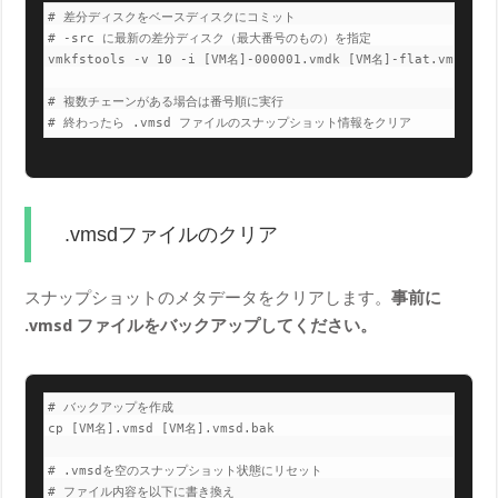
# 差分ディスクをベースディスクにコミット

# -src に最新の差分ディスク（最大番号のもの）を指定

vmkfstools -v 10 -i [VM名]-000001.vmdk [VM名]-flat.vmdk

# 複数チェーンがある場合は番号順に実行

# 終わったら .vmsd ファイルのスナップショット情報をクリア
.vmsdファイルのクリア
スナップショットのメタデータをクリアします。
事前に
.vmsd ファイルをバックアップしてください。
# バックアップを作成

cp [VM名].vmsd [VM名].vmsd.bak

# .vmsdを空のスナップショット状態にリセット

# ファイル内容を以下に書き換え
