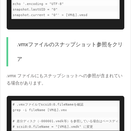
echo '.encoding = "UTF-8"

snapshot.lastUID = "0"

snapshot.current = "0"' > [VM名].vmsd
.vmxファイルのスナップショット参照をクリ
ア
.vmx ファイルにもスナップショットへの参照が含まれてい
る場合があります。
# .vmxファイルでscsi0:0.fileNameを確認

grep -i fileName [VM名].vmx

# 差分ディスク（-000001.vmdk等）を参照している場合はベースディスクに修
# scsi0:0.fileName = "[VM名].vmdk" に変更