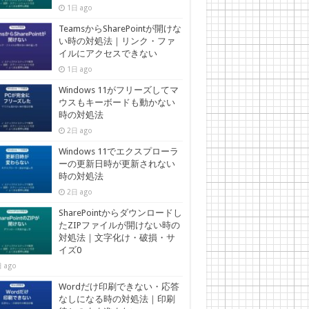
1日 ago
TeamsからSharePointが開けな
い時の対処法｜リンク・ファ
イルにアクセスできない
1日 ago
Windows 11がフリーズしてマ
ウスもキーボードも動かない
時の対処法
2日 ago
Windows 11でエクスプローラ
ーの更新日時が更新されない
時の対処法
2日 ago
SharePointからダウンロードし
たZIPファイルが開けない時の
対処法｜文字化け・破損・サ
イズ0
 ago
Wordだけ印刷できない・応答
なしになる時の対処法｜印刷