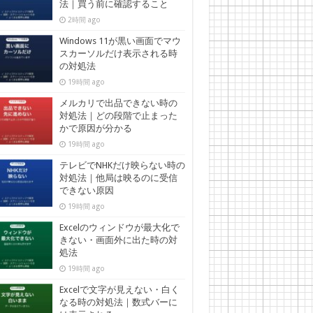
法｜買う前に確認すること
2時間 ago
Windows 11が黒い画面でマウ
スカーソルだけ表示される時
の対処法
19時間 ago
メルカリで出品できない時の
対処法｜どの段階で止まった
かで原因が分かる
19時間 ago
テレビでNHKだけ映らない時の
対処法｜他局は映るのに受信
できない原因
19時間 ago
Excelのウィンドウが最大化で
きない・画面外に出た時の対
処法
19時間 ago
Excelで文字が見えない・白く
なる時の対処法｜数式バーに