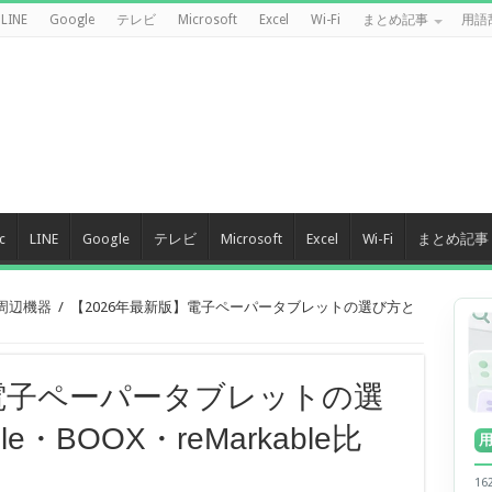
LINE
Google
テレビ
Microsoft
Excel
Wi-Fi
まとめ記事
用語
c
LINE
Google
テレビ
Microsoft
Excel
Wi-Fi
まとめ記事
 周辺機器
/
【2026年最新版】電子ペーパータブレットの選び方と
】電子ペーパータブレットの選
・BOOX・reMarkable比
1