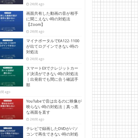
2時間 ago
画面共有した動画の音が相手
に聞こえない時の対処法
【Zoom】
2時間 ago
マイナポータルでEA122-1100
が出てログインできない時の
対処法
2時間 ago
スマートEXでクレジットカー
ド決済ができない時の対処法
｜出発前でも間に合う確認手
順
間 ago
YouTubeで音は出るのに映像が
映らない時の対処法｜真っ黒
な画面を直す
2時間 ago
テレビで録画したDVDがパソ
コンで再生できない時の対処