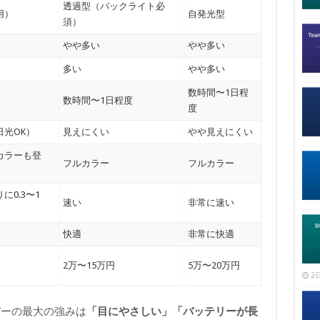
透過型（バックライト必
用）
自発光型
須）
やや多い
やや多い
多い
やや多い
数時間〜1日程
数時間〜1日程度
度
光OK）
見えにくい
やや見えにくい
カラーも登
フルカラー
フルカラー
に0.3〜1
速い
非常に速い
快適
非常に快適
2万〜15万円
5万〜20万円
2日
パーの最大の強みは
「目にやさしい」「バッテリーが長