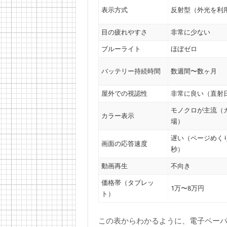
表示方式
反射型（外光を利
目の疲れやすさ
非常に少ない
ブルーライト
ほぼゼロ
バッテリー持続時間
数週間〜数ヶ月
屋外での視認性
非常に良い（直射日
モノクロが主流（
カラー表示
場）
遅い（ページめくり
画面の応答速度
秒）
動画再生
不向き
価格帯（タブレッ
1万〜8万円
ト）
この表からわかるように、電子ペー