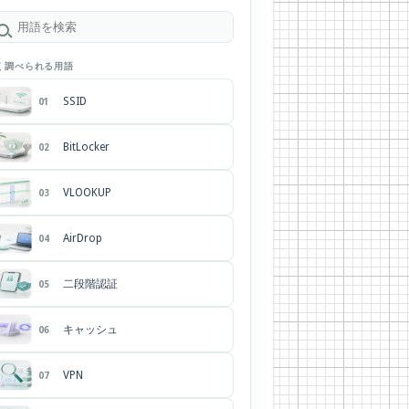
く調べられる用語
SSID
01
BitLocker
02
VLOOKUP
03
AirDrop
04
二段階認証
05
キャッシュ
06
VPN
07