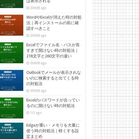
は表示される
20時間 ago
WordやExcelが消えた時の対処
法｜再インストールの前に確
認すべきこと
20時間 ago
Excelでファイル名・パスが長
すぎて開けない時の対処法｜
218文字と260文字の違い
20時間 ago
Outlookでメールが表示されな
いのに検索すると出てくる時
の対処法
20時間 ago
Excelのパスワードが合ってい
るのに開けない時の対処法
1日 ago
Edgeが重い・メモリを大量に
使う時の対処法｜軽くする設
定まとめ