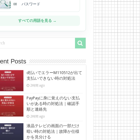
パスワード
08
すべての用語を見る →
ent Posts
d払いでエラーM110512が出て
支払いできない時の対処法
2時間 ago
PayPayに身に覚えのない支払
いがある時の対処法｜確認手
順と連絡先
2時間 ago
液晶テレビの画面の一部だけ
暗い時の対処法｜故障か仕様
かを見分ける