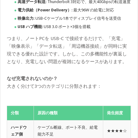
高速データ転送
: Thunderbolt 3対応で、最大40Gbpsの転送速度
電力供給（Power Delivery）
: 最大96W の給電に対応
映像出力
: USB-Cケーブル1本でディスプレイ信号を送受信
USB ハブ機能
: USB 3.0 ポート×3個を搭載
つまり、ノートPCを USB-C で接続するだけで、「充電」
「映像表示」「データ転送」「周辺機器接続」が同時に実
現できる優れた設計です。しかし、この多機能性が裏返し
となり、充電しない問題が複雑になるケースがあります。
なぜ充電されないのか？
大きく分けて3つのカテゴリに分類されます：
分類
原因の種類
発生頻度
ハードウ
ケーブル断線、ポート不良、給電
★★★★☆
ェア側
能力不足