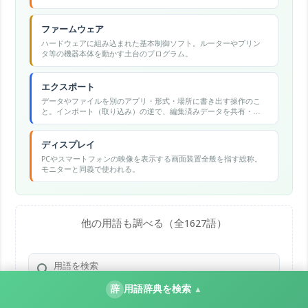
ファームウェア
ハードウェアに組み込まれた基本制御ソフト。ルーターやプリン
タ等の機器本体を動かす土台のプログラム。
エクスポート
データやファイルを別のアプリ・形式・場所に書き出す操作のこ
と。インポート（取り込み）の逆で、編集済みデータを共有・保
存・移行できる形式に変換して出力する。
ディスプレイ
PCやスマートフォンの映像を表示する画面装置全般を指す総称。
モニターと同義で使われる。
他の用語も調べる（全1627語）
辞
用語辞典を検索
▲