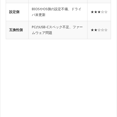
BIOSやOS側の設定不備、ドライ
設定側
★★★☆☆
バ未更新
PCのUSB-Cスペック不足、ファー
互換性側
★★☆☆☆
ムウェア問題