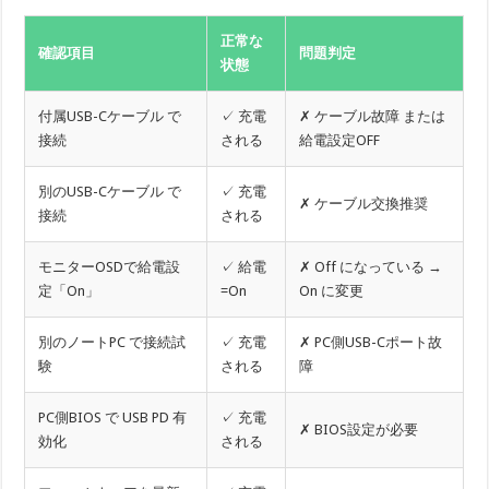
正常な
確認項目
問題判定
状態
付属USB-Cケーブル で
✓ 充電
✗ ケーブル故障 または
接続
される
給電設定OFF
別のUSB-Cケーブル で
✓ 充電
✗ ケーブル交換推奨
接続
される
モニターOSDで給電設
✓ 給電
✗ Off になっている →
定「On」
=On
On に変更
別のノートPC で接続試
✓ 充電
✗ PC側USB-Cポート故
験
される
障
PC側BIOS で USB PD 有
✓ 充電
✗ BIOS設定が必要
効化
される