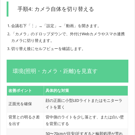
手順4: カメラ自体を切り替える
会議右下「︙」→「設定」→「動画」を開きます。
「カメラ」のドロップダウンで、外付けWebカメラやスマホ連携
カメラに切り替えます。
切り替え後にセルフビューを確認します。
環境(照明・カメラ・距離)を見直す
改善ポイント
具体的な対策
顔の正面に小型LEDライトまたはモニターラ
正面光を確保
イトを置く
背景との明るさ差
背中側のライトを少し落とす、または白い壁
を出す
を背景にする
50〜70cmが目安(近すぎると輪郭処理が荒れ