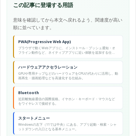
この記事に登場する用語
意味を確認してから本文へ戻れるよう、関連度が高い
順に並べています。
PWA(Progressive Web App)
ブラウザで動くWebアプリに、インストール・プッシュ通知・オ
フライン動作など、ネイティブアプリに近い体験を追加する仕組
み。
ハードウェアアクセラレーション
GPUや専用チップなどのハードウェアをCPUの代わりに活用し、動
画再生・描画処理などを高速化する仕組み。
Bluetooth
近距離無線通信の国際規格。イヤホン・キーボード・マウスなど
をワイヤレスで接続する。
スタートメニュー
Windowsの左下（11では中央）にある、アプリ起動・検索・シャ
ットダウンの入口となる基本メニュー。