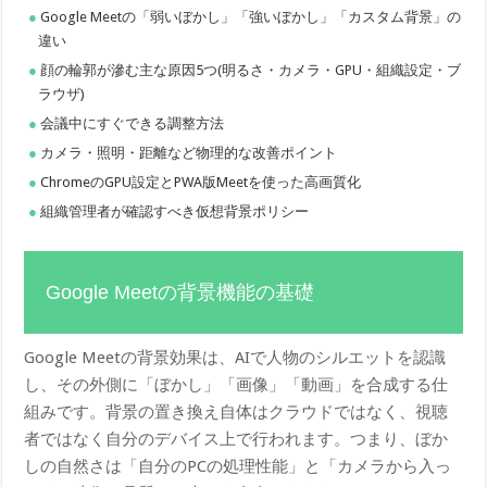
Google Meetの「弱いぼかし」「強いぼかし」「カスタム背景」の
違い
顔の輪郭が滲む主な原因5つ(明るさ・カメラ・GPU・組織設定・ブ
ラウザ)
会議中にすぐできる調整方法
カメラ・照明・距離など物理的な改善ポイント
ChromeのGPU設定とPWA版Meetを使った高画質化
組織管理者が確認すべき仮想背景ポリシー
Google Meetの背景機能の基礎
Google Meetの背景効果は、AIで人物のシルエットを認識
し、その外側に「ぼかし」「画像」「動画」を合成する仕
組みです。背景の置き換え自体はクラウドではなく、視聴
者ではなく自分のデバイス上で行われます。つまり、ぼか
しの自然さは「自分のPCの処理性能」と「カメラから入っ