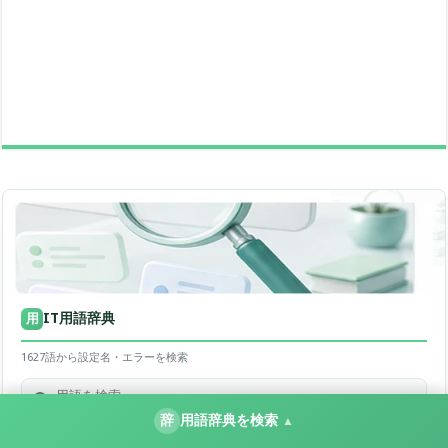
IT用語辞典
用
1627語から設定名・エラーを検索
辞
用語辞典を検索
▲
よく調べられる用語