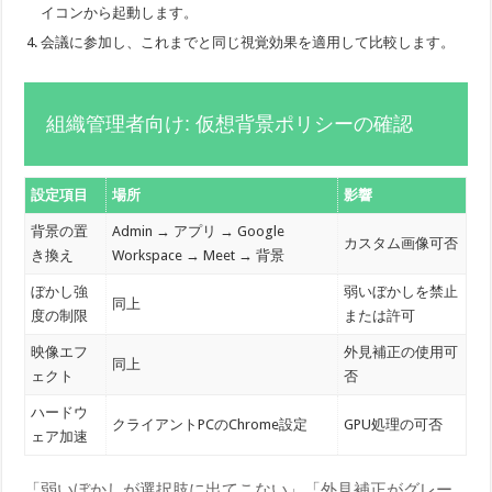
イコンから起動します。
会議に参加し、これまでと同じ視覚効果を適用して比較します。
組織管理者向け: 仮想背景ポリシーの確認
設定項目
場所
影響
背景の置
Admin → アプリ → Google
カスタム画像可否
き換え
Workspace → Meet → 背景
ぼかし強
弱いぼかしを禁止
同上
度の制限
または許可
映像エフ
外見補正の使用可
同上
ェクト
否
ハードウ
クライアントPCのChrome設定
GPU処理の可否
ェア加速
「弱いぼかしが選択肢に出てこない」「外見補正がグレー