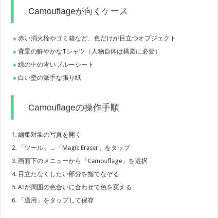
Camouflageが向くケース
赤い消火栓やゴミ箱など、色だけが目立つオブジェクト
背景の鮮やかなTシャツ（人物自体は構図に必要）
緑の中の青いブルーシート
白い壁の派手な張り紙
Camouflageの操作手順
編集対象の写真を開く
「ツール」→「Magic Eraser」をタップ
画面下のメニューから「Camouflage」を選択
目立たなくしたい部分を指でなぞる
AIが周囲の色合いに合わせて色を変える
「適用」をタップして保存