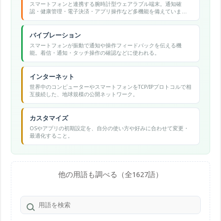
スマートフォンと連携する腕時計型ウェアラブル端末。通知確
認・健康管理・電子決済・アプリ操作など多機能を備えていま
す。
バイブレーション
スマートフォンが振動で通知や操作フィードバックを伝える機
能。着信・通知・タッチ操作の確認などに使われる。
インターネット
世界中のコンピューターやスマートフォンをTCP/IPプロトコルで相
互接続した、地球規模の公開ネットワーク。
カスタマイズ
OSやアプリの初期設定を、自分の使い方や好みに合わせて変更・
最適化すること。
他の用語も調べる（全1627語）