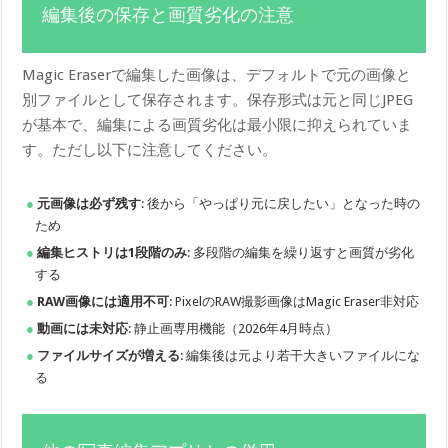
編集後の保存と画質劣化の注意
Magic Eraserで編集した画像は、デフォルトで元の画像と
別ファイルとして保存されます。保存形式は元と同じJPEG
が基本で、編集による画質劣化は最小限に抑えられていま
す。ただし以下に注意してください。
元画像は必ず残す
: 後から「やっぱり元に戻したい」となった時の
ため
編集ヒストリは1段階のみ
: 多段階の編集を繰り返すと画質が劣化
する
RAW画像には適用不可
: PixelのRAW撮影画像はMagic Eraser非対応
動画には未対応
: 静止画専用機能（2026年4月時点）
ファイルサイズが増える
: 編集後は元より若干大きいファイルにな
る