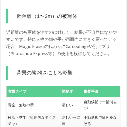
近距離（1〜2m）の被写体
近距離の被写体を消すのは難しく、結果が不自然になりや
すいです。特に人物の顔や手が画面内に大きく写っている
場合、Magic Eraserの代わりにCamouflageや別アプリ
（Photoshop Express等）の使用を検討してください。
背景の複雑さによる影響
背景タイプ
難易度
推奨手法
自動候補で一括消去
青空・無地の壁
易しい
OK
砂浜・芝生（規則的なテクス
易しい〜普
手動選択で輪郭をな
チャ）
通
ぞる