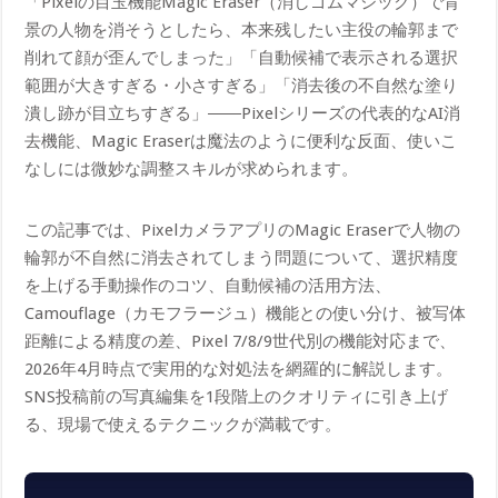
「Pixelの目玉機能Magic Eraser（消しゴムマジック）で背
景の人物を消そうとしたら、本来残したい主役の輪郭まで
削れて顔が歪んでしまった」「自動候補で表示される選択
範囲が大きすぎる・小さすぎる」「消去後の不自然な塗り
潰し跡が目立ちすぎる」――Pixelシリーズの代表的なAI消
去機能、Magic Eraserは魔法のように便利な反面、使いこ
なしには微妙な調整スキルが求められます。
この記事では、PixelカメラアプリのMagic Eraserで人物の
輪郭が不自然に消去されてしまう問題について、選択精度
を上げる手動操作のコツ、自動候補の活用方法、
Camouflage（カモフラージュ）機能との使い分け、被写体
距離による精度の差、Pixel 7/8/9世代別の機能対応まで、
2026年4月時点で実用的な対処法を網羅的に解説します。
SNS投稿前の写真編集を1段階上のクオリティに引き上げ
る、現場で使えるテクニックが満載です。