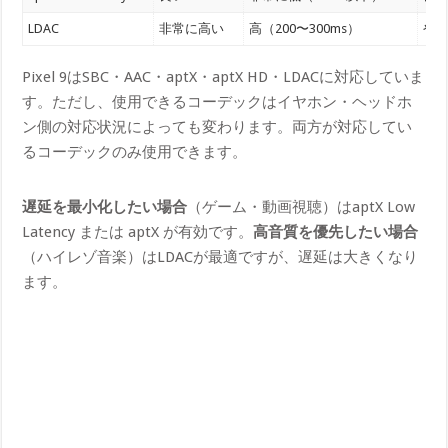
LDAC
非常に高い
高（200〜300ms）
や
Pixel 9はSBC・AAC・aptX・aptX HD・LDACに対応していま
す。ただし、使用できるコーデックはイヤホン・ヘッドホ
ン側の対応状況によっても変わります。両方が対応してい
るコーデックのみ使用できます。
遅延を最小化したい場合
（ゲーム・動画視聴）はaptX Low
Latency または aptX が有効です。
高音質を優先したい場合
（ハイレゾ音楽）はLDACが最適ですが、遅延は大きくなり
ます。