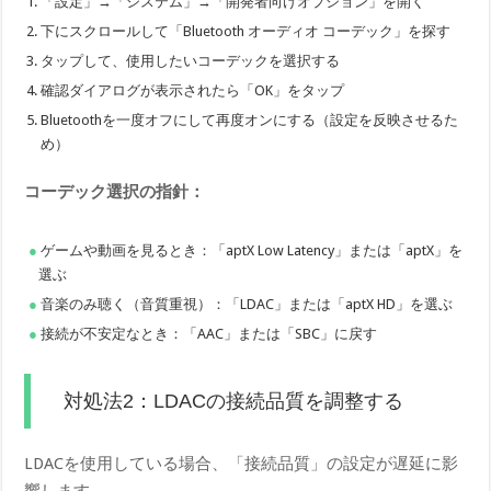
「設定」→「システム」→「開発者向けオプション」を開く
下にスクロールして「Bluetooth オーディオ コーデック」を探す
タップして、使用したいコーデックを選択する
確認ダイアログが表示されたら「OK」をタップ
Bluetoothを一度オフにして再度オンにする（設定を反映させるた
め）
コーデック選択の指針：
ゲームや動画を見るとき：「aptX Low Latency」または「aptX」を
選ぶ
音楽のみ聴く（音質重視）：「LDAC」または「aptX HD」を選ぶ
接続が不安定なとき：「AAC」または「SBC」に戻す
対処法2：LDACの接続品質を調整する
LDACを使用している場合、「接続品質」の設定が遅延に影