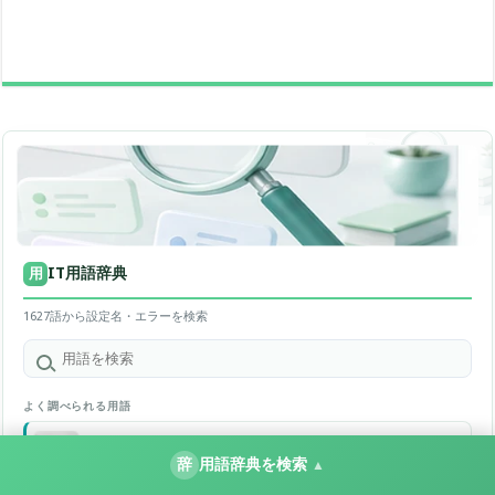
IT用語辞典
用
1627語から設定名・エラーを検索
よく調べられる用語
SSID
01
辞
用語辞典を検索
▲