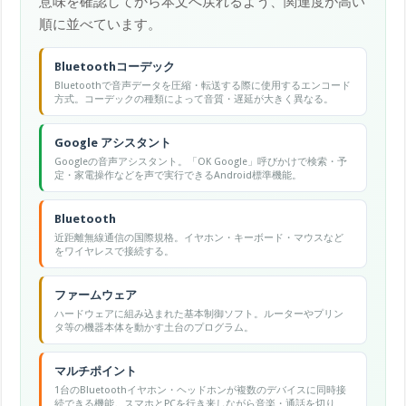
意味を確認してから本文へ戻れるよう、関連度が高い
順に並べています。
Bluetoothコーデック
Bluetoothで音声データを圧縮・転送する際に使用するエンコード
方式。コーデックの種類によって音質・遅延が大きく異なる。
Google アシスタント
Googleの音声アシスタント。「OK Google」呼びかけで検索・予
定・家電操作などを声で実行できるAndroid標準機能。
Bluetooth
近距離無線通信の国際規格。イヤホン・キーボード・マウスなど
をワイヤレスで接続する。
ファームウェア
ハードウェアに組み込まれた基本制御ソフト。ルーターやプリン
タ等の機器本体を動かす土台のプログラム。
マルチポイント
1台のBluetoothイヤホン・ヘッドホンが複数のデバイスに同時接
続できる機能。スマホとPCを行き来しながら音楽・通話を切り替