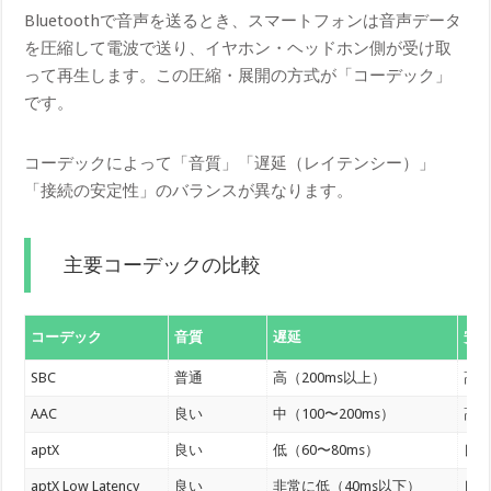
Bluetoothで音声を送るとき、スマートフォンは音声データ
を圧縮して電波で送り、イヤホン・ヘッドホン側が受け取
って再生します。この圧縮・展開の方式が「コーデック」
です。
コーデックによって「音質」「遅延（レイテンシー）」
「接続の安定性」のバランスが異なります。
主要コーデックの比較
コーデック
音質
遅延
安
SBC
普通
高（200ms以上）
高
AAC
良い
中（100〜200ms）
高
aptX
良い
低（60〜80ms）
良
aptX Low Latency
良い
非常に低（40ms以下）
良