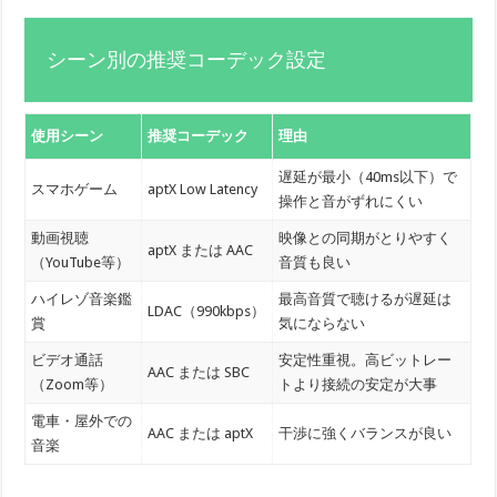
シーン別の推奨コーデック設定
使用シーン
推奨コーデック
理由
遅延が最小（40ms以下）で
スマホゲーム
aptX Low Latency
操作と音がずれにくい
動画視聴
映像との同期がとりやすく
aptX または AAC
（YouTube等）
音質も良い
ハイレゾ音楽鑑
最高音質で聴けるが遅延は
LDAC（990kbps）
賞
気にならない
ビデオ通話
安定性重視。高ビットレー
AAC または SBC
（Zoom等）
トより接続の安定が大事
電車・屋外での
AAC または aptX
干渉に強くバランスが良い
音楽