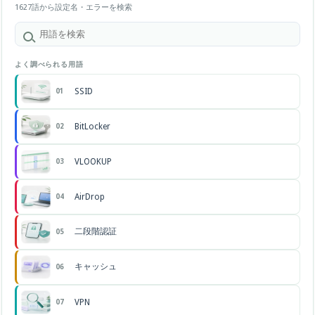
1627語から設定名・エラーを検索
よく調べられる用語
SSID
01
BitLocker
02
VLOOKUP
03
AirDrop
04
二段階認証
05
キャッシュ
06
VPN
07