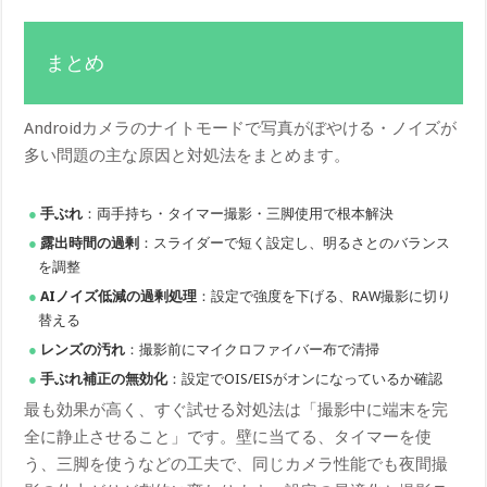
まとめ
Androidカメラのナイトモードで写真がぼやける・ノイズが
多い問題の主な原因と対処法をまとめます。
手ぶれ
：両手持ち・タイマー撮影・三脚使用で根本解決
露出時間の過剰
：スライダーで短く設定し、明るさとのバランス
を調整
AIノイズ低減の過剰処理
：設定で強度を下げる、RAW撮影に切り
替える
レンズの汚れ
：撮影前にマイクロファイバー布で清掃
手ぶれ補正の無効化
：設定でOIS/EISがオンになっているか確認
最も効果が高く、すぐ試せる対処法は「撮影中に端末を完
全に静止させること」です。壁に当てる、タイマーを使
う、三脚を使うなどの工夫で、同じカメラ性能でも夜間撮