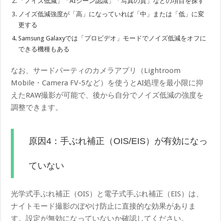
「ノイズ低減」「AIシーン認識」「写真の質」などの項目を探す
ノイズ低減強度が「高」になっていれば「中」または「低」に変
更する
Samsung Galaxyでは「プロビデオ」モードでノイズ低減をオフに
できる機種もある
なお、サードパーティのカメラアプリ（Lightroom
Mobile・Camera FV-5など）を使うとAI処理を最小限に抑
えたRAW撮影が可能で、後から自分でノイズ低減の強度を
調整できます。
原因4：手ぶれ補正（OIS/EIS）が有効になっ
ていない
光学式手ぶれ補正（OIS）と電子式手ぶれ補正（EIS）は、
ナイトモード撮影のぼやけ防止に直接的な効果がありま
す。設定が無効になっていないか確認してください。