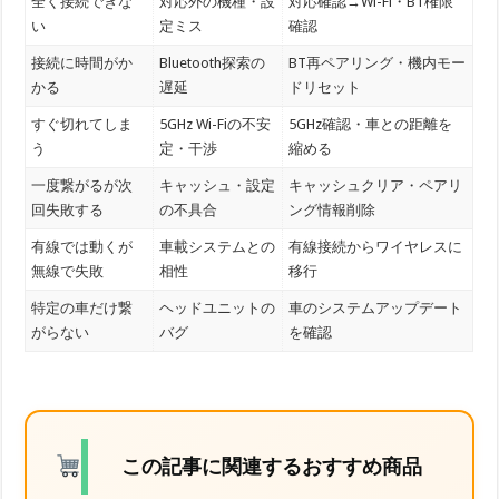
全く接続できな
対応外の機種・設
対応確認→Wi-Fi・BT権限
い
定ミス
確認
接続に時間がか
Bluetooth探索の
BT再ペアリング・機内モー
かる
遅延
ドリセット
すぐ切れてしま
5GHz Wi-Fiの不安
5GHz確認・車との距離を
う
定・干渉
縮める
一度繋がるが次
キャッシュ・設定
キャッシュクリア・ペアリ
回失敗する
の不具合
ング情報削除
有線では動くが
車載システムとの
有線接続からワイヤレスに
無線で失敗
相性
移行
特定の車だけ繋
ヘッドユニットの
車のシステムアップデート
がらない
バグ
を確認
この記事に関連するおすすめ商品