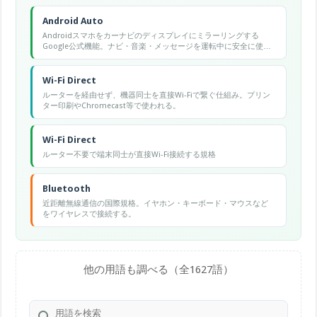
Android Auto
Androidスマホをカーナビのディスプレイにミラーリングする
Google公式機能。ナビ・音楽・メッセージを運転中に安全に使え
る。
Wi-Fi Direct
ルーターを経由せず、機器同士を直接Wi-Fiで繋ぐ仕組み。プリン
ター印刷やChromecast等で使われる。
Wi-Fi Direct
ルーター不要で端末同士が直接Wi-Fi接続する規格
Bluetooth
近距離無線通信の国際規格。イヤホン・キーボード・マウスなど
をワイヤレスで接続する。
他の用語も調べる（全1627語）