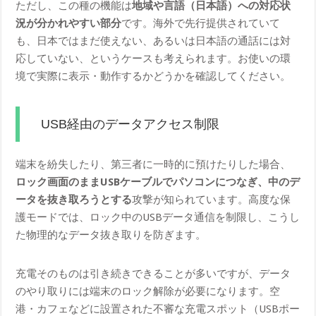
ただし、この種の機能は
地域や言語（日本語）への対応状
況が分かれやすい部分
です。海外で先行提供されていて
も、日本ではまだ使えない、あるいは日本語の通話には対
応していない、というケースも考えられます。お使いの環
境で実際に表示・動作するかどうかを確認してください。
USB経由のデータアクセス制限
端末を紛失したり、第三者に一時的に預けたりした場合、
ロック画面のままUSBケーブルでパソコンにつなぎ、中のデ
ータを抜き取ろうとする
攻撃が知られています。高度な保
護モードでは、ロック中のUSBデータ通信を制限し、こうし
た物理的なデータ抜き取りを防ぎます。
充電そのものは引き続きできることが多いですが、データ
のやり取りには端末のロック解除が必要になります。空
港・カフェなどに設置された不審な充電スポット（USBポー