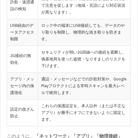
詐欺・迷惑通
て注意を促します（地域・言語により対応状況
話の検知
が異なります）。
USB経由のデ
ロック中の端末にUSB接続しても、データのや
ータアクセス
り取りを制限し、物理的な抜き取りを防ぎま
制限
す。
セキュリティが弱い2G回線への接続を遮断し、
2G接続の無
偽基地局を使った盗聴・なりすましのリスクを
効化
下げます。
アプリ・メッ
通話・メッセージなどでの詐欺対策や、Google
セージ内の保
Playプロテクトによる常時スキャンを最大レベ
護強化
ルで維持します。
これらの保護設定を、本人以外（または不正な
設定の改ざん
アプリ）が勝手にオフにできないように固定し
防止
ます。
このように、
「ネットワーク」「アプリ」「物理接続」