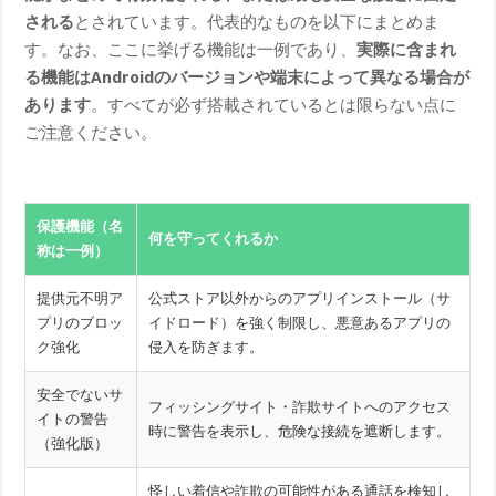
される
とされています。代表的なものを以下にまとめま
す。なお、ここに挙げる機能は一例であり、
実際に含まれ
る機能はAndroidのバージョンや端末によって異なる場合が
あります
。すべてが必ず搭載されているとは限らない点に
ご注意ください。
保護機能（名
何を守ってくれるか
称は一例）
提供元不明ア
公式ストア以外からのアプリインストール（サ
プリのブロッ
イドロード）を強く制限し、悪意あるアプリの
ク強化
侵入を防ぎます。
安全でないサ
フィッシングサイト・詐欺サイトへのアクセス
イトの警告
時に警告を表示し、危険な接続を遮断します。
（強化版）
怪しい着信や詐欺の可能性がある通話を検知し