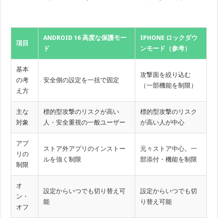
ANDROID 16 高度な保護モー
IPHONE ロックダウ
項目
ド
ンモード（参考）
基本
攻撃面を絞り込む
の考
安全側の設定を一括で固定
（一部機能を制限）
え方
主な
標的型攻撃のリスクが高い
標的型攻撃のリスク
対象
人・安全重視の一般ユーザー
が高い人が中心
アプ
ストア外アプリのインストー
元々ストア中心。一
リの
ルを強く制限
部添付・機能を制限
制限
オ
設定からいつでも切り替え可
設定からいつでも切
ン・
能
り替え可能
オフ