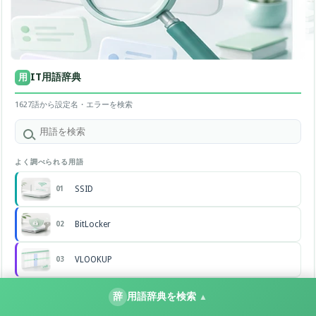
IT用語辞典
用
1627語から設定名・エラーを検索
よく調べられる用語
SSID
01
BitLocker
02
VLOOKUP
03
AirDrop
辞
用語辞典を検索
04
▲