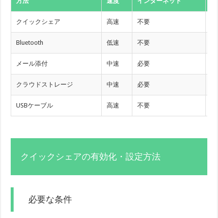
方法
速度
インターネット
対
クイックシェア
高速
不要
An
Bluetooth
低速
不要
全
メール添付
中速
必要
全
クラウドストレージ
中速
必要
全
USBケーブル
高速
不要
ケ
クイックシェアの有効化・設定方法
必要な条件