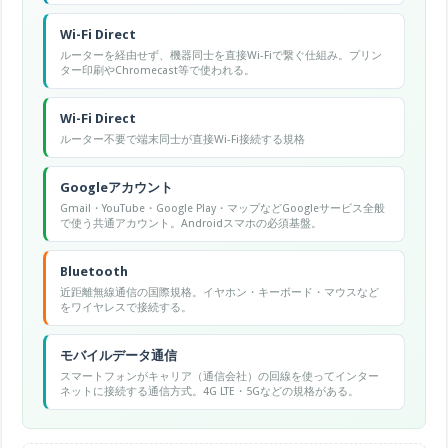
Wi-Fi Direct
ルーターを経由せず、機器同士を直接Wi-Fiで繋ぐ仕組み。プリン
ター印刷やChromecast等で使われる。
Wi-Fi Direct
ルーター不要で端末同士が直接Wi-Fi接続する規格
Googleアカウント
Gmail・YouTube・Google Play・マップなどGoogleサービス全般
で使う共通アカウント。Androidスマホの必須基盤。
Bluetooth
近距離無線通信の国際規格。イヤホン・キーボード・マウスなど
をワイヤレスで接続する。
モバイルデータ通信
スマートフォンがキャリア（通信会社）の回線を使ってインター
ネットに接続する通信方式。4G LTE・5Gなどの規格がある。