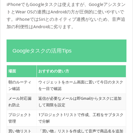
iPhoneでもGoogleタスクは使えますが、Googleアシスタン
トとWear OSの連携はAndroidの方が圧倒的に使いやすいで
す。iPhoneではSiriとのネイティブ連携がないため、音声追
加の利便性はAndroidに劣ります。
Googleタスクの活用Tips
場面
おすすめの使い方
朝のルーティ
ウィジェットをホーム画面に置いて今日のタスク
ン確認
を一目で確認
メール対応漏
返信が必要なメールは即Gmailからタスクに追加
れ防止
して期限を設定
プロジェクト
1プロジェクト1リストで作成、工程をサブタスク
管理
で分解
買い物リスト
「買い物」リストを作成して音声で商品名を追加