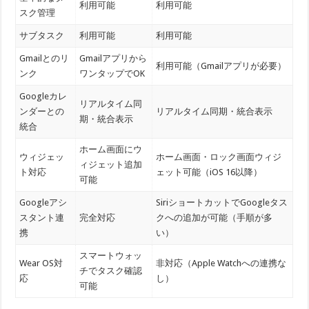
利用可能
利用可能
スク管理
サブタスク
利用可能
利用可能
Gmailとのリ
Gmailアプリから
利用可能（Gmailアプリが必要）
ンク
ワンタップでOK
Googleカレ
リアルタイム同
ンダーとの
リアルタイム同期・統合表示
期・統合表示
統合
ホーム画面にウ
ウィジェッ
ホーム画面・ロック画面ウィジ
ィジェット追加
ト対応
ェット可能（iOS 16以降）
可能
Googleアシ
SiriショートカットでGoogleタス
スタント連
完全対応
クへの追加が可能（手順が多
携
い）
スマートウォッ
Wear OS対
非対応（Apple Watchへの連携な
チでタスク確認
応
し）
可能