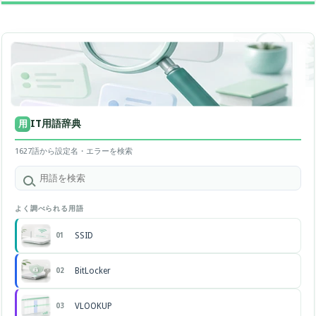
IT用語辞典
用
1627語から設定名・エラーを検索
よく調べられる用語
SSID
01
BitLocker
02
VLOOKUP
03