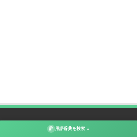
minto.tech について
辞
用語辞典を検索
▲