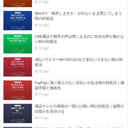
1日 ago
Wordで「保存しますか」が出ないまま閉じてしまう
時の対処法
1日 ago
LINE通話で相手の声は聞こえるのに自分の声が届かな
い時の対処法
1日 ago
d払いでエラーM110512が出て支払いできない時の対
処法
1日 ago
PayPayに身に覚えのない支払いがある時の対処法｜確
認手順と連絡先
1日 ago
液晶テレビの画面の一部だけ暗い時の対処法｜故障か
仕様かを見分ける
1日 ago