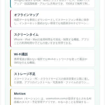
Googleが提供する写真・動画クラウド管理サービス。自動バック
アップ・顔認識検索・アルバム共有ができ、15GBまで無料で利用
可能。
オフラインマップ
地図データを事前にダウンロードしてスマートフォン本体に保存
し、インターネット接続がない環境でも地図表示やナビゲーショ
ンが使用できる機能。
スクリーンタイム
iPhone・iPad・Macの使用時間を可視化・制限する機能。アプリ
ごとの利用時間や子どもの使いすぎを管理できる。
Wi-Fi通話
携帯電波が届かない場所でもWi-Fiネットワークを使って通話や
SMSを行える機能。
ストレージ不足
スマートフォン・PC・クラウドサービスの保存容量が上限に達し
た状態。アプリのインストール・写真保存・ファイルのダウンロ
ードができなくなる原因の一つ。
Motion
Motion（モーション）は、usemotion.comが提供するとされるAI
搭載のタスク・予定管理アプリです。やるべきことを登録する