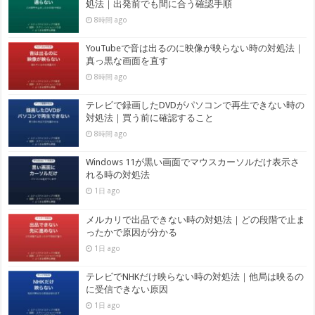
処法｜出発前でも間に合う確認手順
8時間 ago
YouTubeで音は出るのに映像が映らない時の対処法｜
真っ黒な画面を直す
8時間 ago
テレビで録画したDVDがパソコンで再生できない時の
対処法｜買う前に確認すること
8時間 ago
Windows 11が黒い画面でマウスカーソルだけ表示さ
れる時の対処法
1日 ago
メルカリで出品できない時の対処法｜どの段階で止ま
ったかで原因が分かる
1日 ago
テレビでNHKだけ映らない時の対処法｜他局は映るの
に受信できない原因
1日 ago