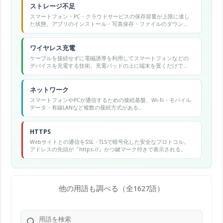
ストレージ不足
スマートフォン・PC・クラウドサービスの保存容量が上限に達し
た状態。アプリのインストール・写真保存・ファイルのダウンロ
ードができなくなる原因の一つ。
ワイヤレス充電
ケーブルを接続せずに電磁誘導を利用してスマートフォンなどの
デバイスを充電する技術。充電パッドの上に端末を置くだけで充
電が始まる。
ネットワーク
スマートフォンやPCが通信するための接続基盤。Wi-Fi・モバイル
データ・有線LANなど複数の接続方式がある。
HTTPS
Webサイトとの通信をSSL・TLSで暗号化した安全なプロトコル。
アドレスの先頭が『https://』かつ鍵マーク付きで表示される。
他の用語も調べる（全1627語）