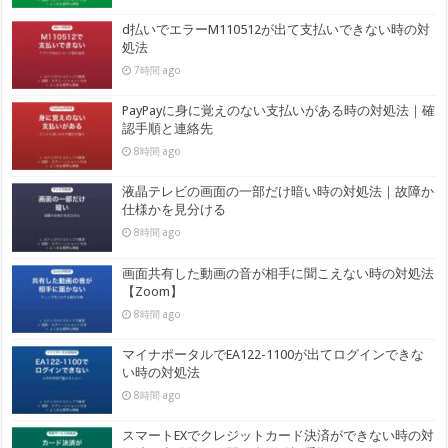
d払いでエラーM110512が出て支払いできない時の対
処法
7時間 ago
PayPayに身に覚えのない支払いがある時の対処法｜確
認手順と連絡先
8時間 ago
液晶テレビの画面の一部だけ暗い時の対処法｜故障か
仕様かを見分ける
8時間 ago
画面共有した動画の音が相手に聞こえない時の対処法
【Zoom】
8時間 ago
マイナポータルでEA122-1100が出てログインできな
い時の対処法
8時間 ago
スマートEXでクレジットカード決済ができない時の対