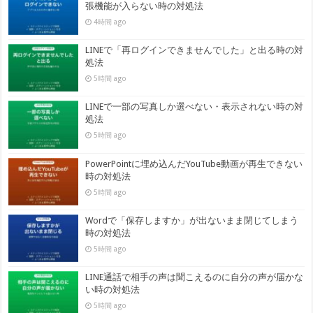
張機能が入らない時の対処法
4時間 ago
LINEで「再ログインできませんでした」と出る時の対
処法
5時間 ago
LINEで一部の写真しか選べない・表示されない時の対
処法
5時間 ago
PowerPointに埋め込んだYouTube動画が再生できない
時の対処法
5時間 ago
Wordで「保存しますか」が出ないまま閉じてしまう
時の対処法
5時間 ago
LINE通話で相手の声は聞こえるのに自分の声が届かな
い時の対処法
5時間 ago