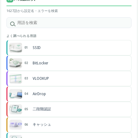
1627語から設定名・エラーを検索
よく調べられる用語
SSID
01
BitLocker
02
VLOOKUP
03
AirDrop
04
二段階認証
05
キャッシュ
06