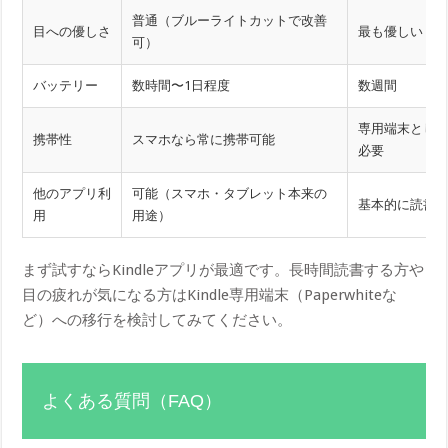
普通（ブルーライトカットで改善
目への優しさ
最も優しい（
可）
バッテリー
数時間〜1日程度
数週間
専用端末とし
携帯性
スマホなら常に携帯可能
必要
他のアプリ利
可能（スマホ・タブレット本来の
基本的に読書
用
用途）
まず試すならKindleアプリが最適です。長時間読書する方や
目の疲れが気になる方はKindle専用端末（Paperwhiteな
ど）への移行を検討してみてください。
よくある質問（FAQ）