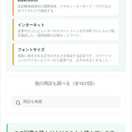
Bluetooth
近距離無線通信の国際規格。イヤホン・キーボード・マウスなど
をワイヤレスで接続する。
インターネット
世界中のコンピューターやスマートフォンをTCP/IPプロトコルで相
互接続した、地球規模の公開ネットワーク。
フォントサイズ
画面に表示される文字の大きさを指定する設定です。スマートフ
ォンのアクセシビリティから変更でき、文字を大きくすることで
高齢者や視力の弱い方の視認性が向上します。
他の用語も調べる（全1627語）