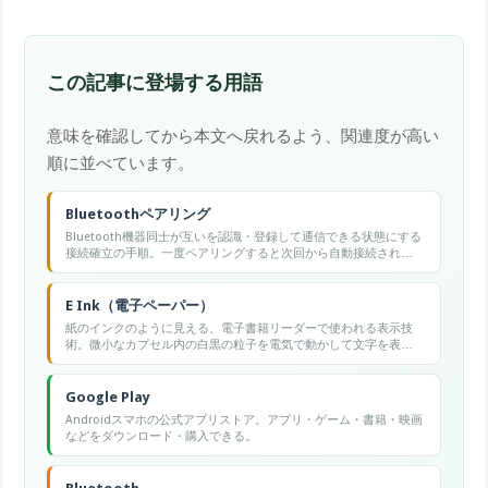
この記事に登場する用語
意味を確認してから本文へ戻れるよう、関連度が高い
順に並べています。
Bluetoothペアリング
Bluetooth機器同士が互いを認識・登録して通信できる状態にする
接続確立の手順。一度ペアリングすると次回から自動接続され
る。
E Ink（電子ペーパー）
紙のインクのように見える、電子書籍リーダーで使われる表示技
術。微小なカプセル内の白黒の粒子を電気で動かして文字を表示
し、表示の維持に電力を使わないため省電力。直射日光下でも読
みやすく目が疲れにくい一方、書き換えが遅く残像（ゴースト）
が出やすい。
Google Play
Androidスマホの公式アプリストア。アプリ・ゲーム・書籍・映画
などをダウンロード・購入できる。