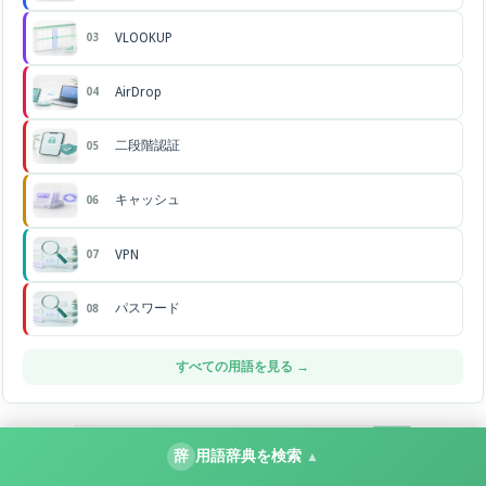
VLOOKUP
03
AirDrop
04
二段階認証
05
キャッシュ
06
VPN
07
パスワード
08
すべての用語を見る →
辞
用語辞典を検索
▲