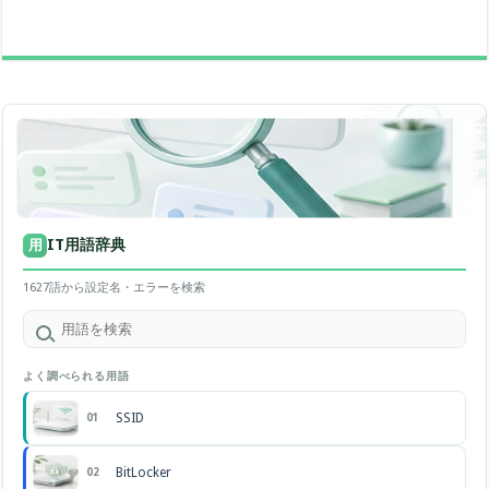
IT用語辞典
用
1627語から設定名・エラーを検索
よく調べられる用語
SSID
01
BitLocker
02