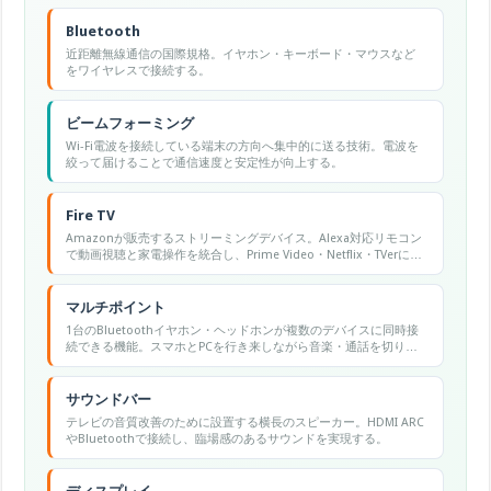
Bluetooth
近距離無線通信の国際規格。イヤホン・キーボード・マウスなど
をワイヤレスで接続する。
ビームフォーミング
Wi-Fi電波を接続している端末の方向へ集中的に送る技術。電波を
絞って届けることで通信速度と安定性が向上する。
Fire TV
Amazonが販売するストリーミングデバイス。Alexa対応リモコン
で動画視聴と家電操作を統合し、Prime Video・Netflix・TVerに対
応する。
マルチポイント
1台のBluetoothイヤホン・ヘッドホンが複数のデバイスに同時接
続できる機能。スマホとPCを行き来しながら音楽・通話を切り替
えられます。
サウンドバー
テレビの音質改善のために設置する横長のスピーカー。HDMI ARC
やBluetoothで接続し、臨場感のあるサウンドを実現する。