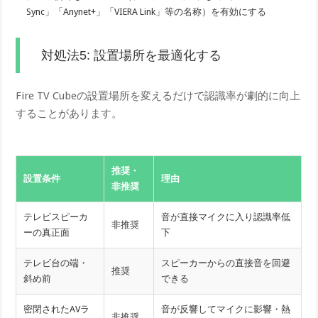
Sync」「Anynet+」「VIERA Link」等の名称）を有効にする
対処法5: 設置場所を最適化する
Fire TV Cubeの設置場所を変えるだけで認識率が劇的に向上
することがあります。
推奨・
設置条件
理由
非推奨
テレビスピーカ
音が直接マイクに入り認識率低
非推奨
ーの真正面
下
テレビ台の端・
スピーカーからの直接音を回避
推奨
斜め前
できる
密閉されたAVラ
音が反響してマイクに影響・熱
非推奨