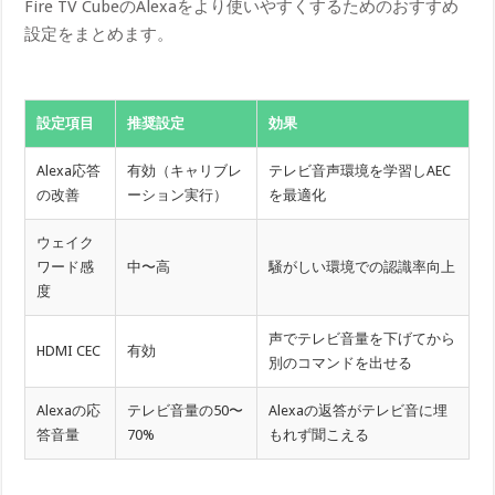
Fire TV CubeのAlexaをより使いやすくするためのおすすめ
設定をまとめます。
設定項目
推奨設定
効果
Alexa応答
有効（キャリブレ
テレビ音声環境を学習しAEC
の改善
ーション実行）
を最適化
ウェイク
ワード感
中〜高
騒がしい環境での認識率向上
度
声でテレビ音量を下げてから
HDMI CEC
有効
別のコマンドを出せる
Alexaの応
テレビ音量の50〜
Alexaの返答がテレビ音に埋
答音量
70%
もれず聞こえる