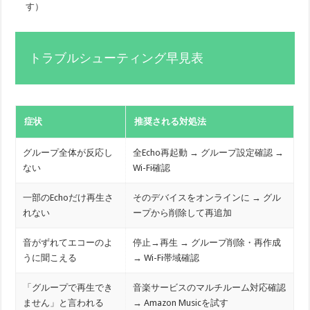
す）
トラブルシューティング早見表
症状
推奨される対処法
グループ全体が反応し
全Echo再起動 → グループ設定確認 →
ない
Wi-Fi確認
一部のEchoだけ再生さ
そのデバイスをオンラインに → グル
れない
ープから削除して再追加
音がずれてエコーのよ
停止→再生 → グループ削除・再作成
うに聞こえる
→ Wi-Fi帯域確認
「グループで再生でき
音楽サービスのマルチルーム対応確認
ません」と言われる
→ Amazon Musicを試す