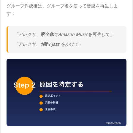
グループ作成後は、グループ名を使って音楽を再生しま
す：
「アレクサ、
家全体
でAmazon Musicを再生して」
「アレクサ、
1階
でJazz をかけて」