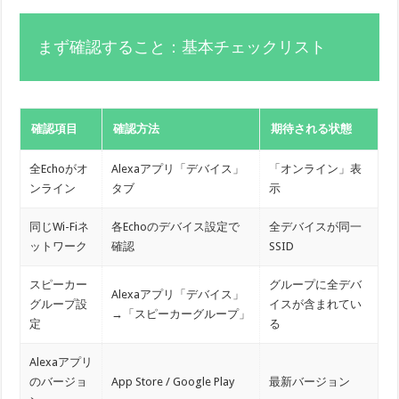
まず確認すること：基本チェックリスト
確認項目
確認方法
期待される状態
全Echoがオ
Alexaアプリ「デバイス」
「オンライン」表
ンライン
タブ
示
同じWi-Fiネ
各Echoのデバイス設定で
全デバイスが同一
ットワーク
確認
SSID
スピーカー
グループに全デバ
Alexaアプリ「デバイス」
グループ設
イスが含まれてい
→「スピーカーグループ」
定
る
Alexaアプリ
のバージョ
App Store / Google Play
最新バージョン