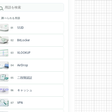
く調べられる用語
SSID
01
BitLocker
02
VLOOKUP
03
AirDrop
04
二段階認証
05
キャッシュ
06
VPN
07