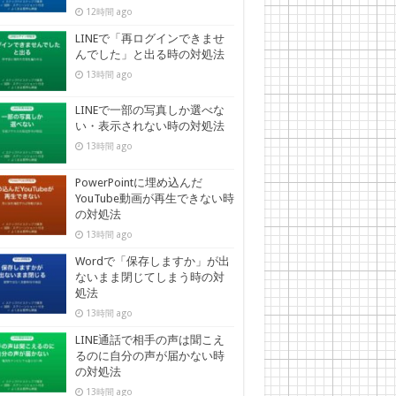
12時間 ago
LINEで「再ログインできませ
んでした」と出る時の対処法
13時間 ago
LINEで一部の写真しか選べな
い・表示されない時の対処法
13時間 ago
PowerPointに埋め込んだ
YouTube動画が再生できない時
の対処法
13時間 ago
Wordで「保存しますか」が出
ないまま閉じてしまう時の対
処法
13時間 ago
LINE通話で相手の声は聞こえ
るのに自分の声が届かない時
の対処法
13時間 ago