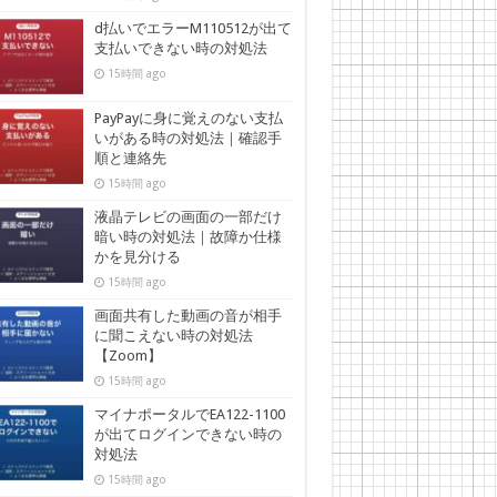
d払いでエラーM110512が出て
支払いできない時の対処法
15時間 ago
PayPayに身に覚えのない支払
いがある時の対処法｜確認手
順と連絡先
15時間 ago
液晶テレビの画面の一部だけ
暗い時の対処法｜故障か仕様
かを見分ける
15時間 ago
画面共有した動画の音が相手
に聞こえない時の対処法
【Zoom】
15時間 ago
マイナポータルでEA122-1100
が出てログインできない時の
対処法
15時間 ago