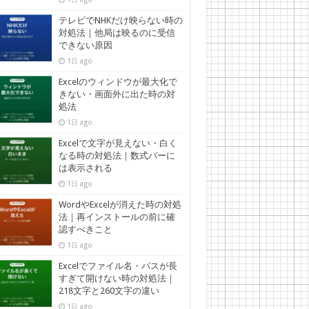
テレビでNHKだけ映らない時の
対処法｜他局は映るのに受信
できない原因
1日 ago
Excelのウィンドウが最大化で
きない・画面外に出た時の対
処法
1日 ago
Excelで文字が見えない・白く
なる時の対処法｜数式バーに
は表示される
1日 ago
WordやExcelが消えた時の対処
法｜再インストールの前に確
認すべきこと
1日 ago
Excelでファイル名・パスが長
すぎて開けない時の対処法｜
218文字と260文字の違い
1日 ago