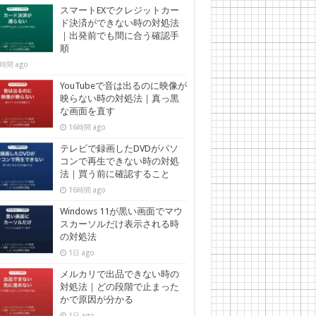
スマートEXでクレジットカー
ド決済ができない時の対処法
｜出発前でも間に合う確認手
順
時間 ago
YouTubeで音は出るのに映像が
映らない時の対処法｜真っ黒
な画面を直す
16時間 ago
テレビで録画したDVDがパソ
コンで再生できない時の対処
法｜買う前に確認すること
16時間 ago
Windows 11が黒い画面でマウ
スカーソルだけ表示される時
の対処法
1日 ago
メルカリで出品できない時の
対処法｜どの段階で止まった
かで原因が分かる
1日 ago