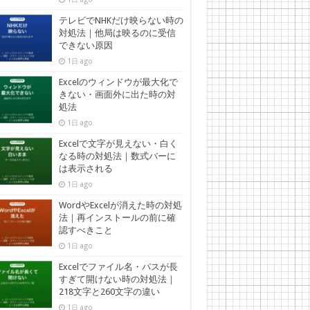
テレビでNHKだけ映らない時の
対処法｜他局は映るのに受信
できない原因
1日 ago
Excelのウィンドウが最大化で
きない・画面外に出た時の対
処法
1日 ago
Excelで文字が見えない・白く
なる時の対処法｜数式バーに
は表示される
1日 ago
WordやExcelが消えた時の対処
法｜再インストールの前に確
認すべきこと
1日 ago
Excelでファイル名・パスが長
すぎて開けない時の対処法｜
218文字と260文字の違い
1日 ago