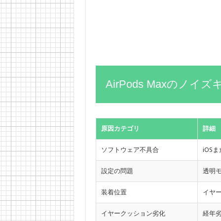
AirPods Maxの
原因カテゴリ
詳細
ソフトウェア不具合
iOS
設定の問題
透明モ
装着位置
イヤ
イヤークッション劣化
経年