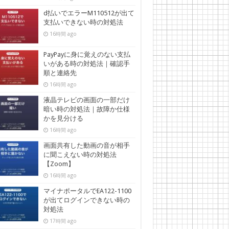
d払いでエラーM110512が出て
支払いできない時の対処法
16時間 ago
PayPayに身に覚えのない支払
いがある時の対処法｜確認手
順と連絡先
16時間 ago
液晶テレビの画面の一部だけ
暗い時の対処法｜故障か仕様
かを見分ける
16時間 ago
画面共有した動画の音が相手
に聞こえない時の対処法
【Zoom】
16時間 ago
マイナポータルでEA122-1100
が出てログインできない時の
対処法
17時間 ago