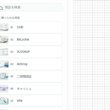
く調べられる用語
SSID
01
BitLocker
02
VLOOKUP
03
AirDrop
04
二段階認証
05
キャッシュ
06
VPN
07