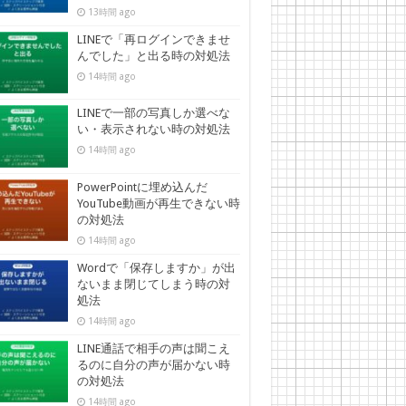
13時間 ago
LINEで「再ログインできませ
んでした」と出る時の対処法
14時間 ago
LINEで一部の写真しか選べな
い・表示されない時の対処法
14時間 ago
PowerPointに埋め込んだ
YouTube動画が再生できない時
の対処法
14時間 ago
Wordで「保存しますか」が出
ないまま閉じてしまう時の対
処法
14時間 ago
LINE通話で相手の声は聞こえ
るのに自分の声が届かない時
の対処法
14時間 ago