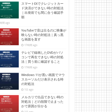
スマートEXでクレジットカー
ド決済ができない時の対処法
｜出発前でも間に合う確認手
順
時間 ago
YouTubeで音は出るのに映像が
映らない時の対処法｜真っ黒
な画面を直す
17時間 ago
テレビで録画したDVDがパソ
コンで再生できない時の対処
法｜買う前に確認すること
17時間 ago
Windows 11が黒い画面でマウ
スカーソルだけ表示される時
の対処法
1日 ago
メルカリで出品できない時の
対処法｜どの段階で止まった
かで原因が分かる
1日 ago