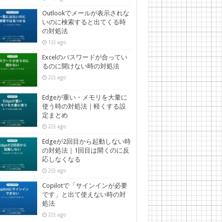
Outlookでメールが表示されな
いのに検索すると出てくる時
の対処法
1日 ago
Excelのパスワードが合ってい
るのに開けない時の対処法
2日 ago
Edgeが重い・メモリを大量に
使う時の対処法｜軽くする設
定まとめ
2日 ago
Edgeが2回目から起動しない時
の対処法｜1回目は開くのに反
応しなくなる
2日 ago
Copilotで「サインインが必要
です」と出て使えない時の対
処法
2日 ago