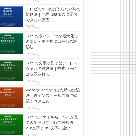
テレビでNHKだけ映らない時の
対処法｜他局は映るのに受信
できない原因
2日 ago
Excelのウィンドウが最大化で
きない・画面外に出た時の対
処法
2日 ago
Excelで文字が見えない・白く
なる時の対処法｜数式バーに
は表示される
2日 ago
WordやExcelが消えた時の対処
法｜再インストールの前に確
認すべきこと
2日 ago
Excelでファイル名・パスが長
すぎて開けない時の対処法｜
218文字と260文字の違い
2日 ago