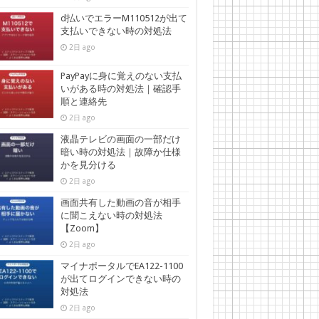
d払いでエラーM110512が出て
支払いできない時の対処法
2日 ago
PayPayに身に覚えのない支払
いがある時の対処法｜確認手
順と連絡先
2日 ago
液晶テレビの画面の一部だけ
暗い時の対処法｜故障か仕様
かを見分ける
2日 ago
画面共有した動画の音が相手
に聞こえない時の対処法
【Zoom】
2日 ago
マイナポータルでEA122-1100
が出てログインできない時の
対処法
2日 ago