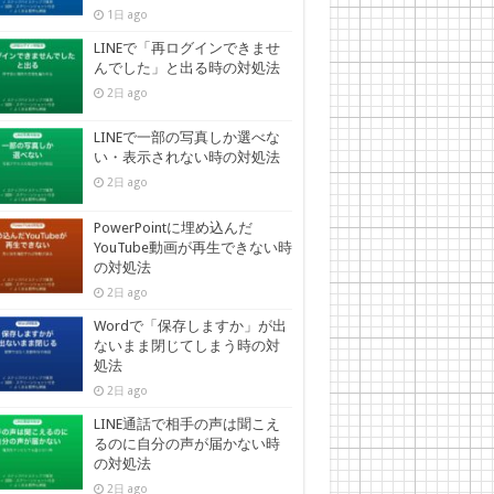
1日 ago
LINEで「再ログインできませ
んでした」と出る時の対処法
2日 ago
LINEで一部の写真しか選べな
い・表示されない時の対処法
2日 ago
PowerPointに埋め込んだ
YouTube動画が再生できない時
の対処法
2日 ago
Wordで「保存しますか」が出
ないまま閉じてしまう時の対
処法
2日 ago
LINE通話で相手の声は聞こえ
るのに自分の声が届かない時
の対処法
2日 ago