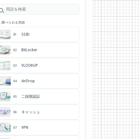
く調べられる用語
SSID
01
BitLocker
02
VLOOKUP
03
AirDrop
04
二段階認証
05
キャッシュ
06
VPN
07