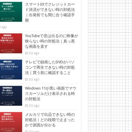
スマートEXでクレジットカー
ド決済ができない時の対処法
｜出発前でも間に合う確認手
順
 ago
YouTubeで音は出るのに映像が
映らない時の対処法｜真っ黒
な画面を直す
2日 ago
テレビで録画したDVDがパソ
コンで再生できない時の対処
法｜買う前に確認すること
2日 ago
Windows 11が黒い画面でマウ
スカーソルだけ表示される時
の対処法
2日 ago
メルカリで出品できない時の
対処法｜どの段階で止まった
かで原因が分かる
2日 ago