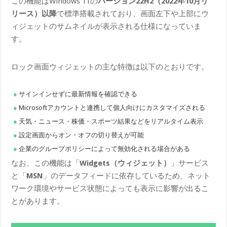
この機能はWindows 11の
バージョン22H2（2022年10月リ
リース）以降
で標準搭載されており、画面左下や上部にウ
ィジェットのサムネイルが表示される仕様になっていま
す。
ロック画面ウィジェットの主な特徴は以下のとおりです。
サインインせずに最新情報を確認できる
Microsoftアカウントと連携して個人向けにカスタマイズされる
天気・ニュース・株価・スポーツ結果などをリアルタイム表示
設定画面からオン・オフの切り替えが可能
企業のグループポリシーによって無効化される場合がある
なお、この機能は「
Widgets（ウィジェット）
」サービス
と「
MSN
」のデータフィードに依存しているため、ネット
ワーク環境やサービス状態によっても表示に影響が出るこ
とがあります。