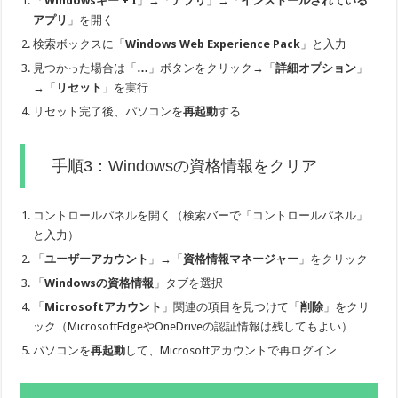
「
Windowsキー + I
」→「
アプリ
」→「
インストールされている
アプリ
」を開く
検索ボックスに「
Windows Web Experience Pack
」と入力
見つかった場合は「
…
」ボタンをクリック→「
詳細オプション
」
→「
リセット
」を実行
リセット完了後、パソコンを
再起動
する
手順3：Windowsの資格情報をクリア
コントロールパネルを開く（検索バーで「コントロールパネル」
と入力）
「
ユーザーアカウント
」→「
資格情報マネージャー
」をクリック
「
Windowsの資格情報
」タブを選択
「
Microsoftアカウント
」関連の項目を見つけて「
削除
」をクリ
ック（MicrosoftEdgeやOneDriveの認証情報は残してもよい）
パソコンを
再起動
して、Microsoftアカウントで再ログイン