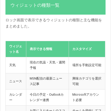
ウィジェットの種類一覧
ロック画面で表示できるウィジェットの種類と主な機能を
まとめました。
ウィジェ
表示できる情報
カスタマイズ
ット名
現在の気温・天気・週間
天気
場所を手動設定可能
予報
MSN配信の最新ニュー
興味カテゴリを選択
ニュース
ス記事
可能
カレンダ
今日の予定・Outlookカ
Microsoftアカウン
ー
レンダー連携
ト必要
お気に入りチームのスコ
チームを登録してフ