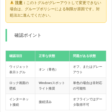
注意：
このトグルがグレーアウトして変更できない
場合は、グループポリシーによる制限が原因です。対
処法2に進んでください。
確認ポイント
確認項目
正常な状態
問題がある状態
ウィジェット
オフ、またはグレー
オン（青色）
表示トグル
アウト
ロック画面の
Windowsスポット
単色の場合は非対応
壁紙
ライト推奨
の可能性
インターネッ
オフラインではデー
接続済み
ト接続
タ取得不可