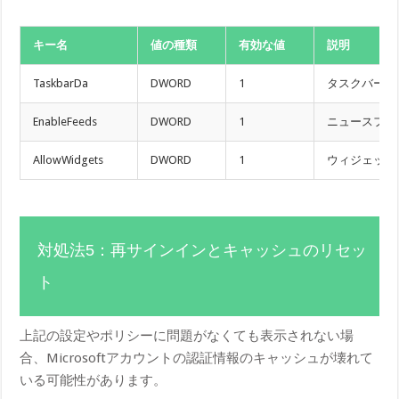
キー名
値の種類
有効な値
説明
TaskbarDa
DWORD
1
タスクバーの
EnableFeeds
DWORD
1
ニュースフィ
AllowWidgets
DWORD
1
ウィジェット
対処法5：再サインインとキャッシュのリセッ
ト
上記の設定やポリシーに問題がなくても表示されない場
合、Microsoftアカウントの認証情報のキャッシュが壊れて
いる可能性があります。