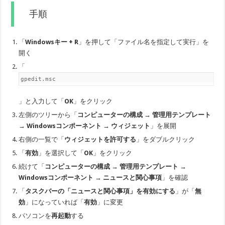
手順
「
Windowsキー + R
」を押して「ファイル名を指定して実行」を
開く
「
gpedit.msc
」と入力して「
OK
」をクリック
左側のツリーから「
コンピューターの構成 → 管理用テンプレート
→ Windowsコンポーネント → ウィジェット
」を展開
右側の一覧で「
ウィジェットを許可する
」をダブルクリック
「
有効
」を選択して「
OK
」をクリック
続けて「
コンピューターの構成 → 管理用テンプレート →
Windowsコンポーネント → ニュースと関心事項
」を確認
「
タスクバーの「ニュースと関心事項」を有効にする
」が「
無
効
」になっていれば「
有効
」に変更
パソコンを
再起動
する