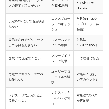
開発者向け設定に「タス
Windows 11
5（Windows
クの終了」項目がない
が23H2未満
Update）
エクスプロー
対処法4（エク
設定をONにしても反映さ
ラーのキャッ
スプローラー再
れない
シュ
起動）
表示はされるがクリック
システムファ
対処法
しても何も起きない
イルの破損
6（SFC/DISM）
グループポリ
企業PCで設定できない
IT管理者に相談
シーで制限
ユーザープロ
特定のアカウントでのみ
対処法7（新し
ファイルの破
動作しない
いアカウント）
損
レジストリキ
レジストリで設定したが
対処法2のパス
ーのパスが違
反映されない
を再確認
う