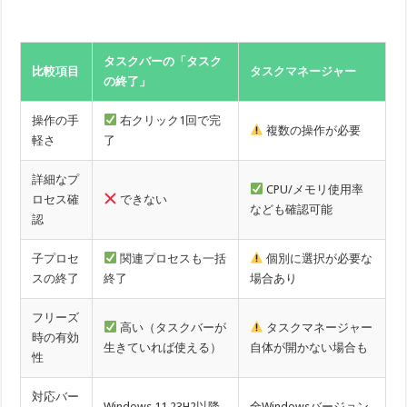
タスクバーの「タスク
比較項目
タスクマネージャー
の終了」
操作の手
右クリック1回で完
複数の操作が必要
軽さ
了
詳細なプ
CPU/メモリ使用率
ロセス確
できない
なども確認可能
認
子プロセ
関連プロセスも一括
個別に選択が必要な
スの終了
終了
場合あり
フリーズ
高い（タスクバーが
タスクマネージャー
時の有効
生きていれば使える）
自体が開かない場合も
性
対応バー
Windows 11 23H2以降
全Windowsバージョン