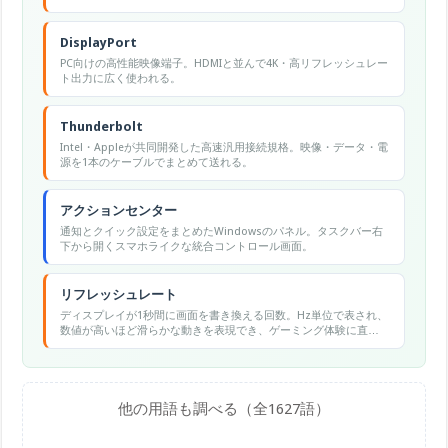
げられた。
DisplayPort
PC向けの高性能映像端子。HDMIと並んで4K・高リフレッシュレー
ト出力に広く使われる。
Thunderbolt
Intel・Appleが共同開発した高速汎用接続規格。映像・データ・電
源を1本のケーブルでまとめて送れる。
アクションセンター
通知とクイック設定をまとめたWindowsのパネル。タスクバー右
下から開くスマホライクな統合コントロール画面。
リフレッシュレート
ディスプレイが1秒間に画面を書き換える回数。Hz単位で表され、
数値が高いほど滑らかな動きを表現でき、ゲーミング体験に直結
する。
他の用語も調べる（全1627語）