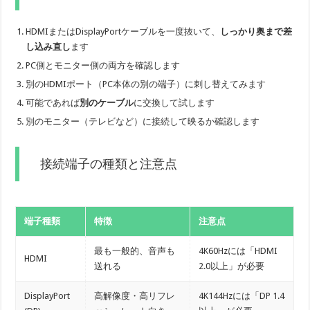
HDMIまたはDisplayPortケーブルを一度抜いて、
しっかり奥まで差
し込み直し
ます
PC側とモニター側の両方を確認します
別のHDMIポート（PC本体の別の端子）に刺し替えてみます
可能であれば
別のケーブル
に交換して試します
別のモニター（テレビなど）に接続して映るか確認します
接続端子の種類と注意点
端子種類
特徴
注意点
最も一般的、音声も
4K60Hzには「HDMI
HDMI
送れる
2.0以上」が必要
DisplayPort
高解像度・高リフレ
4K144Hzには「DP 1.4