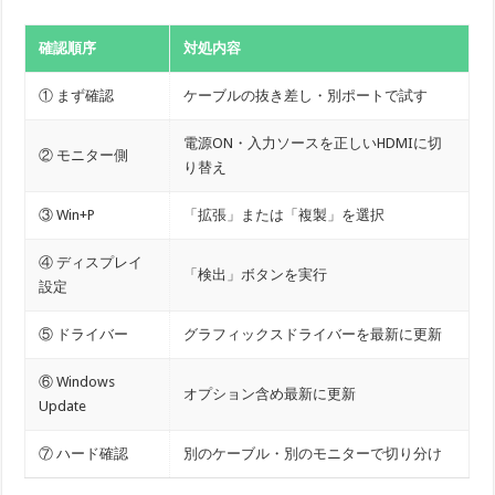
確認順序
対処内容
① まず確認
ケーブルの抜き差し・別ポートで試す
電源ON・入力ソースを正しいHDMIに切
② モニター側
り替え
③ Win+P
「拡張」または「複製」を選択
④ ディスプレイ
「検出」ボタンを実行
設定
⑤ ドライバー
グラフィックスドライバーを最新に更新
⑥ Windows
オプション含め最新に更新
Update
⑦ ハード確認
別のケーブル・別のモニターで切り分け