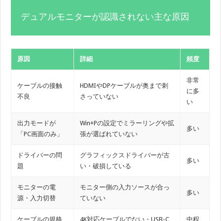
デュアルモニターが認識されない主な原因
原因
詳細
頻度
非常
ケーブルの接触
HDMIやDPケーブルが奥まで刺
に多
不良
さっていない
い
出力モードが
Win+Pの設定でミラーリングや拡
多い
「PC画面のみ」
張が選ばれていない
ドライバーの問
グラフィックスドライバーが古
多い
題
い・破損している
モニターの電
モニター側の入力ソースが合っ
多い
源・入力切替
ていない
ケーブルの規格
4K対応ケーブルでない・USB-C
中程