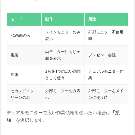
モード
動作
用途
メインモニターのみ
外部モニター不使用
PC画面のみ
表示
時
両モニターに同じ画
複製
プレゼン・会議
面を表示
2台を1つの広い画面
デュアルモニター作
拡張
として使う
業
セカンドスク
外部モニターのみ表
外部モニターをメイ
リーンのみ
示
ンに使う時
デュアルモニターで広い作業領域を使いたい場合は
「拡
張」
を選択します。