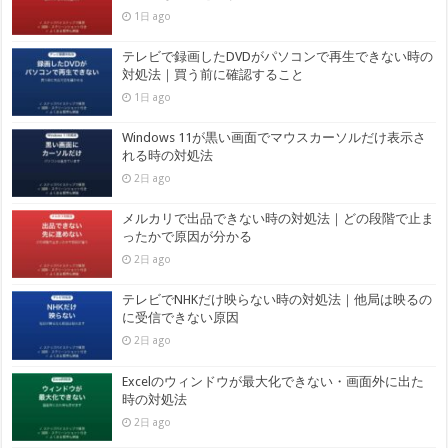
1日 ago
テレビで録画したDVDがパソコンで再生できない時の
対処法｜買う前に確認すること
1日 ago
Windows 11が黒い画面でマウスカーソルだけ表示さ
れる時の対処法
2日 ago
メルカリで出品できない時の対処法｜どの段階で止ま
ったかで原因が分かる
2日 ago
テレビでNHKだけ映らない時の対処法｜他局は映るの
に受信できない原因
2日 ago
Excelのウィンドウが最大化できない・画面外に出た
時の対処法
2日 ago