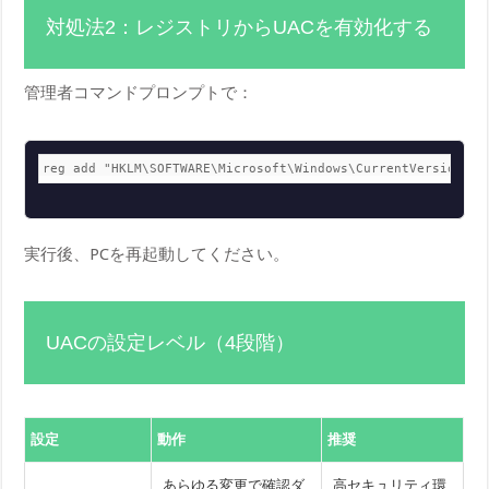
対処法2：レジストリからUACを有効化する
管理者コマンドプロンプトで：
reg add "HKLM\SOFTWARE\Microsoft\Windows\CurrentVersion\Po
実行後、PCを再起動してください。
UACの設定レベル（4段階）
設定
動作
推奨
あらゆる変更で確認ダ
高セキュリティ環