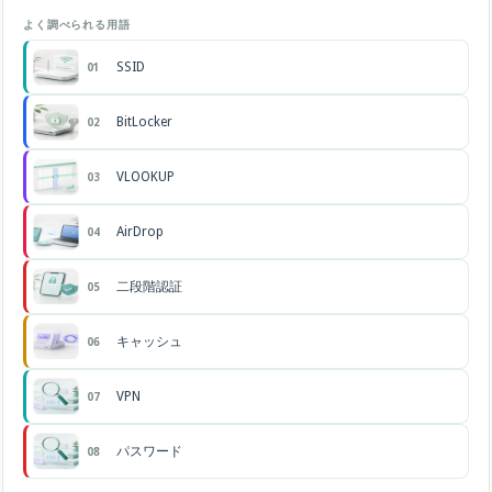
よく調べられる用語
SSID
01
BitLocker
02
VLOOKUP
03
AirDrop
04
二段階認証
05
キャッシュ
06
VPN
07
パスワード
08