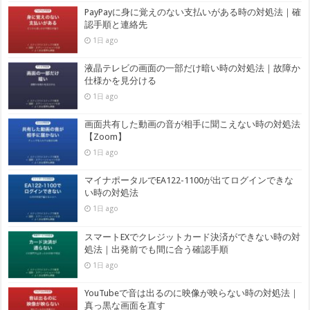
PayPayに身に覚えのない支払いがある時の対処法｜確
認手順と連絡先
1日 ago
液晶テレビの画面の一部だけ暗い時の対処法｜故障か
仕様かを見分ける
1日 ago
画面共有した動画の音が相手に聞こえない時の対処法
【Zoom】
1日 ago
マイナポータルでEA122-1100が出てログインできな
い時の対処法
1日 ago
スマートEXでクレジットカード決済ができない時の対
処法｜出発前でも間に合う確認手順
1日 ago
YouTubeで音は出るのに映像が映らない時の対処法｜
真っ黒な画面を直す