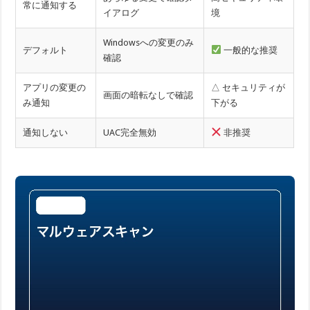
常に通知する
イアログ
境
Windowsへの変更のみ
デフォルト
一般的な推奨
確認
アプリの変更の
△ セキュリティが
画面の暗転なしで確認
み通知
下がる
通知しない
UAC完全無効
非推奨