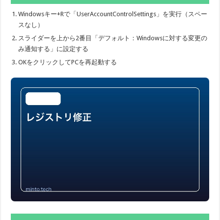
Windowsキー+Rで「UserAccountControlSettings」を実行（スペー
スなし）
スライダーを上から2番目「デフォルト：Windowsに対する変更の
み通知する」に設定する
OKをクリックしてPCを再起動する