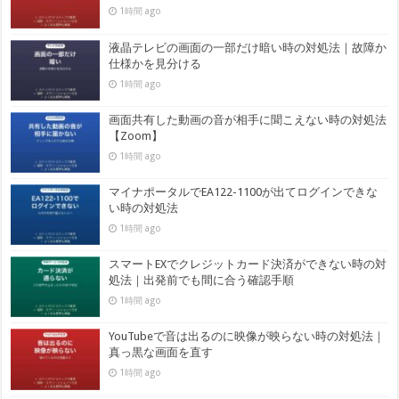
1時間 ago
液晶テレビの画面の一部だけ暗い時の対処法｜故障か
仕様かを見分ける
1時間 ago
画面共有した動画の音が相手に聞こえない時の対処法
【Zoom】
1時間 ago
マイナポータルでEA122-1100が出てログインできな
い時の対処法
1時間 ago
スマートEXでクレジットカード決済ができない時の対
処法｜出発前でも間に合う確認手順
1時間 ago
YouTubeで音は出るのに映像が映らない時の対処法｜
真っ黒な画面を直す
1時間 ago