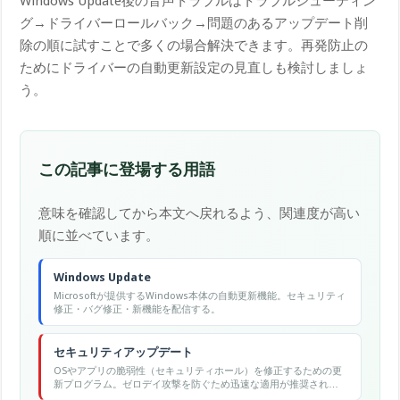
Windows Update後の音声トラブルはトラブルシューティン
グ→ドライバーロールバック→問題のあるアップデート削
除の順に試すことで多くの場合解決できます。再発防止の
ためにドライバーの自動更新設定の見直しも検討しましょ
う。
この記事に登場する用語
意味を確認してから本文へ戻れるよう、関連度が高い
順に並べています。
Windows Update
Microsoftが提供するWindows本体の自動更新機能。セキュリティ
修正・バグ修正・新機能を配信する。
セキュリティアップデート
OSやアプリの脆弱性（セキュリティホール）を修正するための更
新プログラム。ゼロデイ攻撃を防ぐため迅速な適用が推奨され
る。