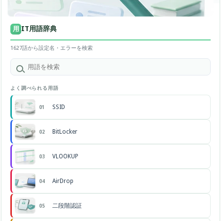
IT用語辞典
用
1627語から設定名・エラーを検索
よく調べられる用語
SSID
01
BitLocker
02
VLOOKUP
03
AirDrop
04
二段階認証
05