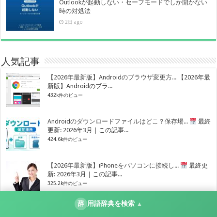
Outlookが起動しない・セーフモードでしか開かない
時の対処法
2日 ago
人気記事
【2026年最新版】Androidのブラウザ変更方...
【2026年最
新版】Androidのブラ...
432k件のビュー
Androidのダウンロードファイルはどこ？保存場...
最終
更新: 2026年3月｜この記事...
424.6k件のビュー
【2026年最新版】iPhoneをパソコンに接続し...
最終更
新: 2026年3月｜この記事...
325.2k件のビュー
辞
用語辞典を検索
▲
パソコンでテレビを視聴するための4つの方法と手順
パソ