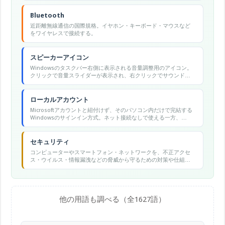
Bluetooth
近距離無線通信の国際規格。イヤホン・キーボード・マウスなど
をワイヤレスで接続する。
スピーカーアイコン
Windowsのタスクバー右側に表示される音量調整用のアイコン。
クリックで音量スライダーが表示され、右クリックでサウンド設
定画面を開ける。
ローカルアカウント
Microsoftアカウントと紐付けず、そのパソコン内だけで完結する
Windowsのサインイン方式。ネット接続なしで使える一方、
OneDrive同期やストア購入などクラウド連携機能は制限される。
セキュリティ
コンピューターやスマートフォン・ネットワークを、不正アクセ
ス・ウイルス・情報漏洩などの脅威から守るための対策や仕組み
の総称。
他の用語も調べる（全1627語）