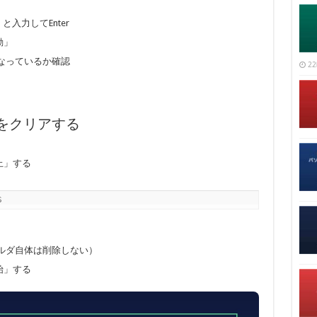
c」と入力してEnter
動」
なっているか確認
22
をクリアする
停止」する
S
ルダ自体は削除しない）
開始」する