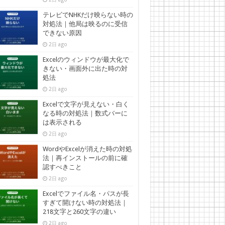
テレビでNHKだけ映らない時の
対処法｜他局は映るのに受信
できない原因
2日 ago
Excelのウィンドウが最大化で
きない・画面外に出た時の対
処法
2日 ago
Excelで文字が見えない・白く
なる時の対処法｜数式バーに
は表示される
2日 ago
WordやExcelが消えた時の対処
法｜再インストールの前に確
認すべきこと
2日 ago
Excelでファイル名・パスが長
すぎて開けない時の対処法｜
218文字と260文字の違い
2日 ago