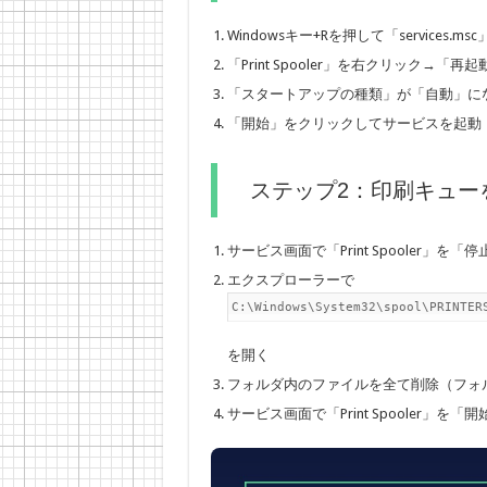
Windowsキー+Rを押して「services.ms
「Print Spooler」を右クリック→「再起
「スタートアップの種類」が「自動」に
「開始」をクリックしてサービスを起動
ステップ2：印刷キュー
サービス画面で「Print Spooler」を「
エクスプローラーで
C:\Windows\System32\spool\PRINTER
を開く
フォルダ内のファイルを全て削除（フォ
サービス画面で「Print Spooler」を「