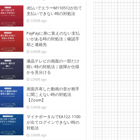
d払いでエラーM110512が出て
支払いできない時の対処法
22時間 ago
PayPayに身に覚えのない支払
いがある時の対処法｜確認手
順と連絡先
22時間 ago
液晶テレビの画面の一部だけ
暗い時の対処法｜故障か仕様
かを見分ける
22時間 ago
画面共有した動画の音が相手
に聞こえない時の対処法
【Zoom】
22時間 ago
マイナポータルでEA122-1100
が出てログインできない時の
対処法
22時間 ago