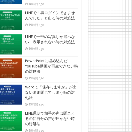
18時間 ago
LINEで「再ログインできませ
んでした」と出る時の対処法
19時間 ago
LINEで一部の写真しか選べな
い・表示されない時の対処法
19時間 ago
PowerPointに埋め込んだ
YouTube動画が再生できない時
の対処法
19時間 ago
Wordで「保存しますか」が出
ないまま閉じてしまう時の対
処法
19時間 ago
LINE通話で相手の声は聞こえ
るのに自分の声が届かない時
の対処法
19時間 ago