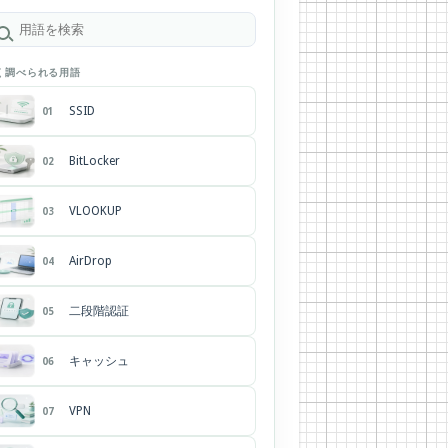
く調べられる用語
SSID
01
BitLocker
02
VLOOKUP
03
AirDrop
04
二段階認証
05
キャッシュ
06
VPN
07