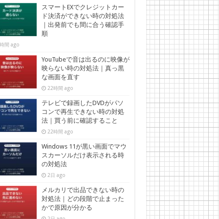
スマートEXでクレジットカー
ド決済ができない時の対処法
｜出発前でも間に合う確認手
順
時間 ago
YouTubeで音は出るのに映像が
映らない時の対処法｜真っ黒
な画面を直す
22時間 ago
テレビで録画したDVDがパソ
コンで再生できない時の対処
法｜買う前に確認すること
22時間 ago
Windows 11が黒い画面でマウ
スカーソルだけ表示される時
の対処法
2日 ago
メルカリで出品できない時の
対処法｜どの段階で止まった
かで原因が分かる
2日 ago