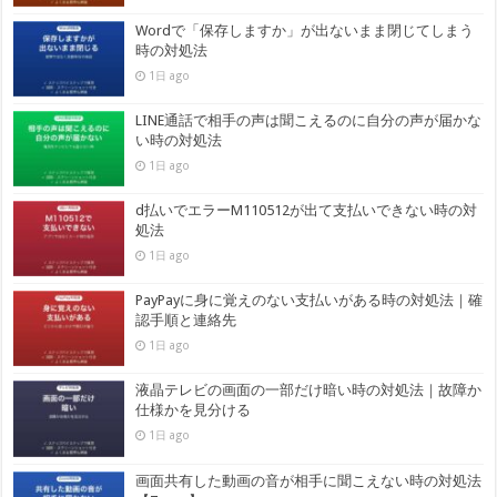
Wordで「保存しますか」が出ないまま閉じてしまう
時の対処法
1日 ago
LINE通話で相手の声は聞こえるのに自分の声が届かな
い時の対処法
1日 ago
d払いでエラーM110512が出て支払いできない時の対
処法
1日 ago
PayPayに身に覚えのない支払いがある時の対処法｜確
認手順と連絡先
1日 ago
液晶テレビの画面の一部だけ暗い時の対処法｜故障か
仕様かを見分ける
1日 ago
画面共有した動画の音が相手に聞こえない時の対処法