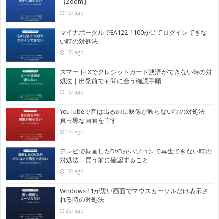
【Zoom】
1日 ago
マイナポータルでEA122-1100が出てログインできな
い時の対処法
1日 ago
スマートEXでクレジットカード決済ができない時の対
処法｜出発前でも間に合う確認手順
1日 ago
YouTubeで音は出るのに映像が映らない時の対処法｜
真っ黒な画面を直す
1日 ago
テレビで録画したDVDがパソコンで再生できない時の
対処法｜買う前に確認すること
1日 ago
Windows 11が黒い画面でマウスカーソルだけ表示さ
れる時の対処法
2日 ago