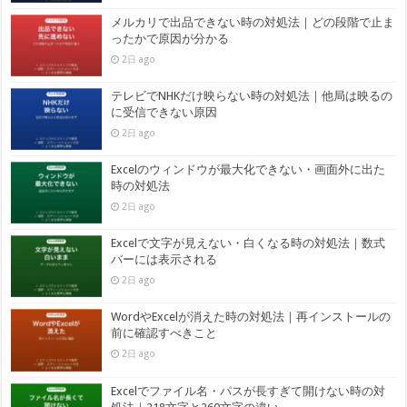
メルカリで出品できない時の対処法｜どの段階で止ま
ったかで原因が分かる
2日 ago
テレビでNHKだけ映らない時の対処法｜他局は映るの
に受信できない原因
2日 ago
Excelのウィンドウが最大化できない・画面外に出た
時の対処法
2日 ago
Excelで文字が見えない・白くなる時の対処法｜数式
バーには表示される
2日 ago
WordやExcelが消えた時の対処法｜再インストールの
前に確認すべきこと
2日 ago
Excelでファイル名・パスが長すぎて開けない時の対