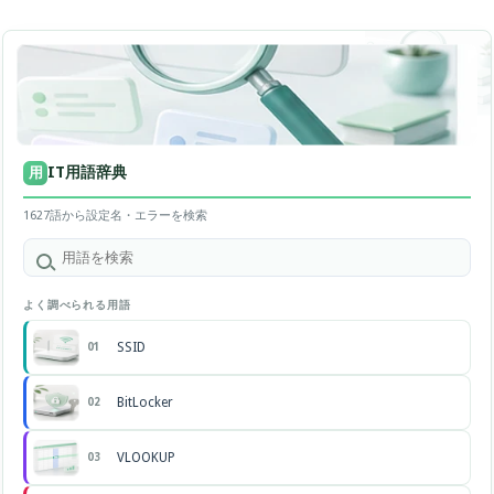
IT用語辞典
用
1627語から設定名・エラーを検索
よく調べられる用語
SSID
01
BitLocker
02
VLOOKUP
03