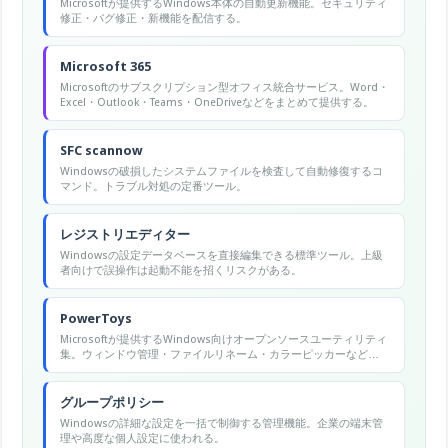
Microsoftが提供するWindows本体の自動更新機能。セキュリティ
修正・バグ修正・新機能を配信する。
Microsoft 365
Microsoftのサブスクリプション型オフィス統合サービス。Word・
Excel・Outlook・Teams・OneDriveなどをまとめて提供する。
SFC scannow
Windowsの破損したシステムファイルを検査して自動修復するコ
マンド。トラブル対処の定番ツール。
レジストリエディター
Windowsの設定データベースを直接編集できる標準ツール。上級
者向けで誤操作は起動不能を招くリスクがある。
PowerToys
Microsoftが提供するWindows向けオープンソースユーティリティ
集。ウィンドウ管理・ファイルリネーム・カラーピッカーなど多
彩な拡張機能をまとめて提供する
グループポリシー
Windowsの詳細な設定を一括で制御する管理機能。企業の端末管
理や高度な個人設定に使われる。