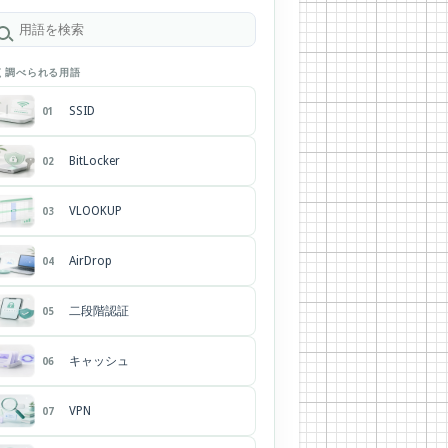
く調べられる用語
SSID
01
BitLocker
02
VLOOKUP
03
AirDrop
04
二段階認証
05
キャッシュ
06
VPN
07