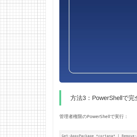
方法3：PowerShellで
管理者権限のPowerShellで実行：
Get-AppxPackage *cortana* | Remove-