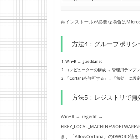
再インストールが必要な場合はMicroso
方法4：グループポリシ
Win+R → gpedit.msc
コンピューターの構成 → 管理用テンプレート
「Cortanaを許可する」→「無効」に設
方法5：レジストリで無
Win+R → regedit →
HKEY_LOCAL_MACHINE\SOFTWARE\Pol
き、「AllowCortana」のDWO