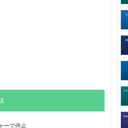
法
ャーで停止