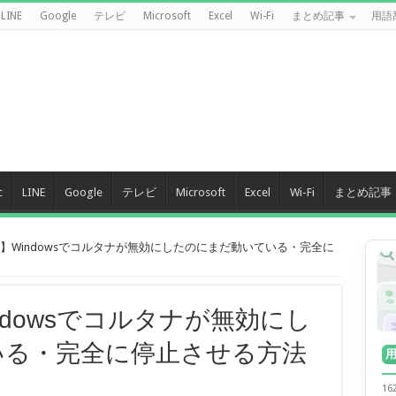
LINE
Google
テレビ
Microsoft
Excel
Wi-Fi
まとめ記事
用語
c
LINE
Google
テレビ
Microsoft
Excel
Wi-Fi
まとめ記事
新】Windowsでコルタナが無効にしたのにまだ動いている・完全に
indowsでコルタナが無効にし
いる・完全に停止させる方法
1