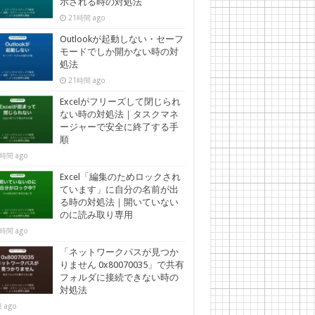
示される時の対処法
21時間 ago
Outlookが起動しない・セーフ
モードでしか開かない時の対
処法
21時間 ago
Excelがフリーズして閉じられ
ない時の対処法｜タスクマネ
ージャーで安全に終了する手
順
時間 ago
Excel「編集のためロックされ
ています」に自分の名前が出
る時の対処法｜開いていない
のに読み取り専用
時間 ago
「ネットワークパスが見つか
りません 0x80070035」で共有
フォルダに接続できない時の
対処法
 ago