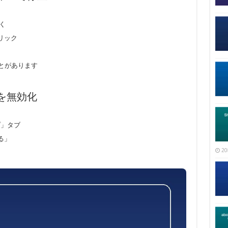
開く
クリック
ことがあります
を無効化
プ」タブ
る」
20