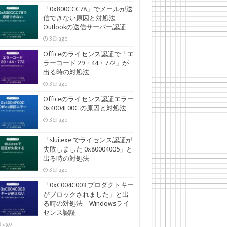
「0x800CCC78」でメールが送
信できない原因と対処法｜
Outlookの送信サーバー認証
3日 ago
Officeのライセンス認証で「エ
ラーコード 29・44・772」が
出る時の対処法
3日 ago
Officeのライセンス認証エラー
0x4004F00C の原因と対処法
3日 ago
「slui.exe でライセンス認証が
失敗しました 0x80004005」と
出る時の対処法
3日 ago
「0xC004C003 プロダクトキー
がブロックされました」と出
る時の対処法｜Windowsライ
センス認証
 ago