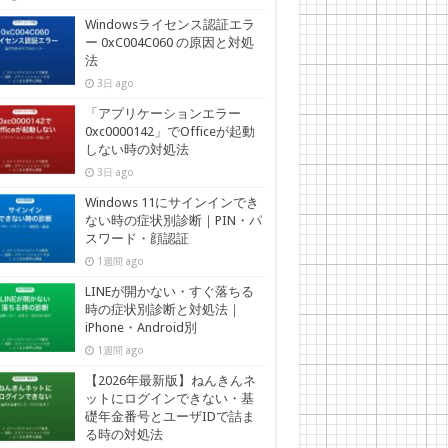
Windowsライセンス認証エラ
ー 0xC004C060 の原因と対処
法
3日 ago
「アプリケーションエラー
0xc0000142」でOfficeが起動
しない時の対処法
3日 ago
Windows 11にサインインでき
ない時の症状別診断｜PIN・パ
スワード・顔認証
1週間 ago
LINEが開かない・すぐ落ちる
時の症状別診断と対処法｜
iPhone・Android別
1週間 ago
【2026年最新版】ねんきんネ
ットにログインできない・基
礎年金番号とユーザIDで詰ま
る時の対処法