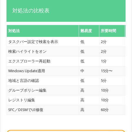
対処法の比較表
対処法
難易度
所要時間
復
タスクバー設定で検索を表示
低
2分
60
検索ハイライトをオン
低
2分
40
エクスプローラー再起動
低
1分
30
Windows Update適用
中
15分〜
40
地域と言語の確認
低
5分
20
グループポリシー編集
高
10分
70
レジストリ編集
高
10分
70
SFC／DISMでUI修復
高
60分
30