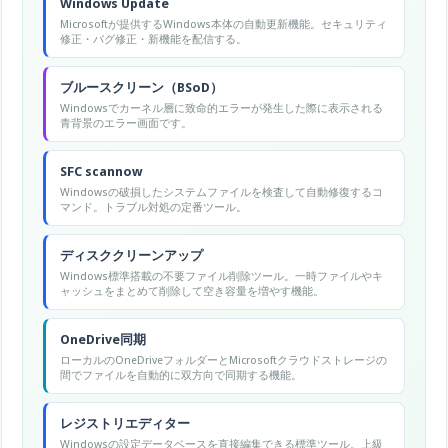
Windows Update
Microsoftが提供するWindows本体の自動更新機能。セキュリティ
修正・バグ修正・新機能を配信する。
ブルースクリーン（BSoD）
Windowsでカーネル層に致命的エラーが発生した際に表示される
青背景のエラー画面です。
SFC scannow
Windowsの破損したシステムファイルを検査して自動修復するコ
マンド。トラブル対処の定番ツール。
ディスククリーンアップ
Windows標準搭載の不要ファイル削除ツール。一時ファイルやキ
ャッシュをまとめて削除して空き容量を増やす機能。
OneDrive同期
ローカルのOneDriveフォルダーとMicrosoftクラウドストレージの
間でファイルを自動的に双方向で同期する機能。
レジストリエディター
Windowsの設定データベースを直接編集できる標準ツール。上級