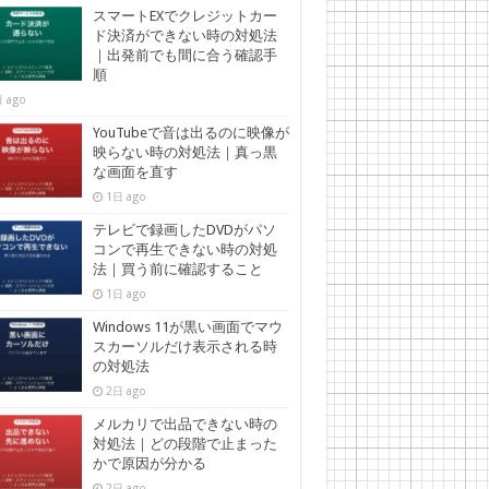
スマートEXでクレジットカー
ド決済ができない時の対処法
｜出発前でも間に合う確認手
順
 ago
YouTubeで音は出るのに映像が
映らない時の対処法｜真っ黒
な画面を直す
1日 ago
テレビで録画したDVDがパソ
コンで再生できない時の対処
法｜買う前に確認すること
1日 ago
Windows 11が黒い画面でマウ
スカーソルだけ表示される時
の対処法
2日 ago
メルカリで出品できない時の
対処法｜どの段階で止まった
かで原因が分かる
2日 ago