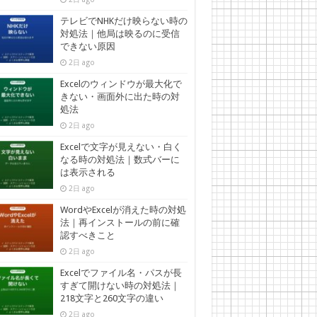
テレビでNHKだけ映らない時の
対処法｜他局は映るのに受信
できない原因
2日 ago
Excelのウィンドウが最大化で
きない・画面外に出た時の対
処法
2日 ago
Excelで文字が見えない・白く
なる時の対処法｜数式バーに
は表示される
2日 ago
WordやExcelが消えた時の対処
法｜再インストールの前に確
認すべきこと
2日 ago
Excelでファイル名・パスが長
すぎて開けない時の対処法｜
218文字と260文字の違い
2日 ago