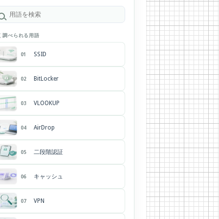
く調べられる用語
SSID
01
BitLocker
02
VLOOKUP
03
AirDrop
04
二段階認証
05
キャッシュ
06
VPN
07