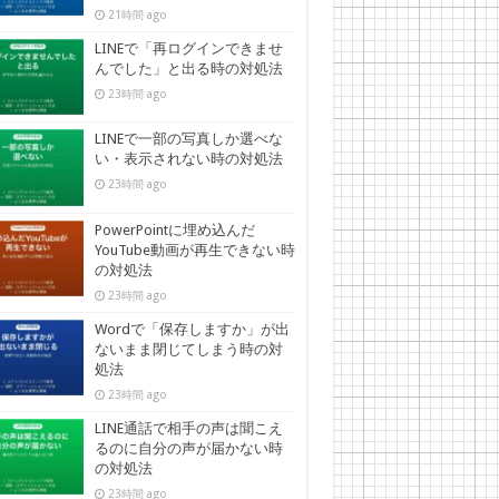
21時間 ago
LINEで「再ログインできませ
んでした」と出る時の対処法
23時間 ago
LINEで一部の写真しか選べな
い・表示されない時の対処法
23時間 ago
PowerPointに埋め込んだ
YouTube動画が再生できない時
の対処法
23時間 ago
Wordで「保存しますか」が出
ないまま閉じてしまう時の対
処法
23時間 ago
LINE通話で相手の声は聞こえ
るのに自分の声が届かない時
の対処法
23時間 ago