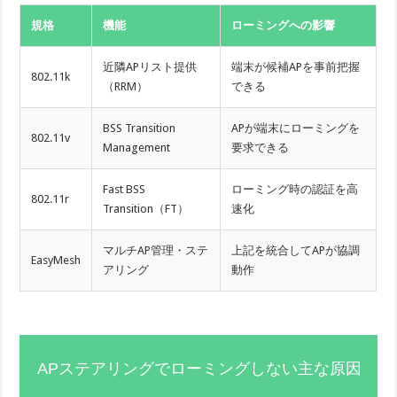
規格
機能
ローミングへの影響
近隣APリスト提供
端末が候補APを事前把握
802.11k
（RRM）
できる
BSS Transition
APが端末にローミングを
802.11v
Management
要求できる
Fast BSS
ローミング時の認証を高
802.11r
Transition（FT）
速化
マルチAP管理・ステ
上記を統合してAPが協調
EasyMesh
アリング
動作
APステアリングでローミングしない主な原因