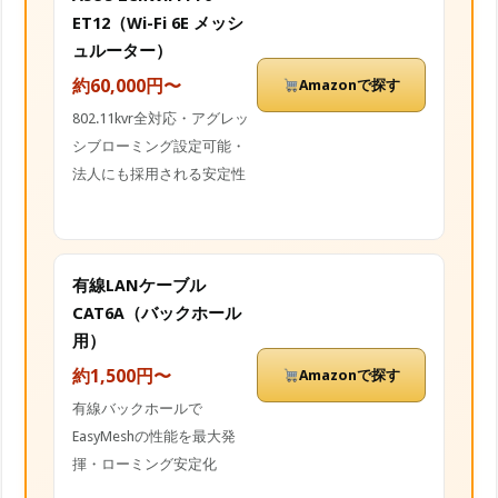
ET12（Wi-Fi 6E メッシ
ュルーター）
約60,000円〜
Amazonで探す
802.11kvr全対応・アグレッ
シブローミング設定可能・
法人にも採用される安定性
有線LANケーブル
CAT6A（バックホール
用）
約1,500円〜
Amazonで探す
有線バックホールで
EasyMeshの性能を最大発
揮・ローミング安定化