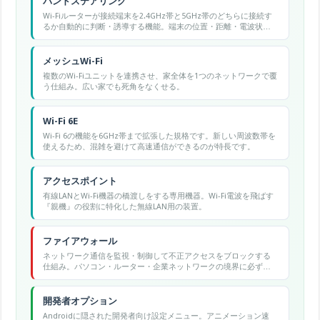
バンドステアリング
Wi-Fiルーターが接続端末を2.4GHz帯と5GHz帯のどちらに接続す
るか自動的に判断・誘導する機能。端末の位置・距離・電波状況
に応じて最適な帯域に割り当て、全体のパフォーマンスを向上さ
せる。
メッシュWi-Fi
複数のWi-Fiユニットを連携させ、家全体を1つのネットワークで覆
う仕組み。広い家でも死角をなくせる。
Wi-Fi 6E
Wi-Fi 6の機能を6GHz帯まで拡張した規格です。新しい周波数帯を
使えるため、混雑を避けて高速通信ができるのが特長です。
アクセスポイント
有線LANとWi-Fi機器の橋渡しをする専用機器。Wi-Fi電波を飛ばす
『親機』の役割に特化した無線LAN用の装置。
ファイアウォール
ネットワーク通信を監視・制御して不正アクセスをブロックする
仕組み。パソコン・ルーター・企業ネットワークの境界に必ず配
置される防御の基本装置。
開発者オプション
Androidに隠された開発者向け設定メニュー。アニメーション速