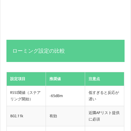
ローミング設定の比較
設定項目
推奨値
注意点
RSSI閾値（ステア
低すぎると反応が
-65dBm
リング開始）
遅い
近隣APリスト提供
802.11k
有効
に必須