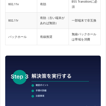
BSS Transitionに必
802.11v
有効
須
有効（古い端末が
802.11r
一部端末で非互換
あれば無効）
無線バックホール
バックホール
有線推奨
は帯域を消費