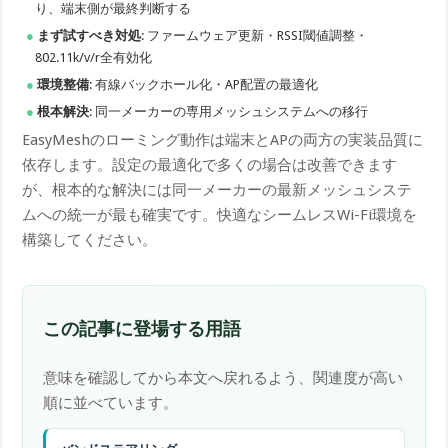
り、端末側が最終判断する
まず試すべき対処
: ファームウェア更新・RSSI閾値調整・
802.11k/v/r全有効化
環境整備
: 有線バックホール化・AP配置の最適化
根本解決
: 同一メーカーの専用メッシュシステムへの移行
EasyMeshのローミング動作は端末とAPの両方の実装品質に
依存します。設定の最適化で多くの場合は改善できます
が、根本的な解決には同一メーカーの最新メッシュシステ
ムへの統一が最も確実です。快適なシームレスWi-Fi環境を
構築してください。
この記事に登場する用語
意味を確認してから本文へ戻れるよう、関連度が高い
順に並べています。