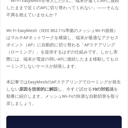
「Wi-Fi EasyMeshを導入したのに、端末が遠くのAPに接続
したままで近くのAPに切り替わってくれない」——そんな
不満を抱えていませんか？
Wi-Fi EasyMesh（IEEE 802.11s準拠のメッシュWi-Fi規格）
はマルチAPネットワークを構築し、端末が最適なアクセス
ポイント（AP）に自動的に切り替わる「APステアリング
（ローミング）」を提供するはずの仕組みです。しかし実
際には、端末が電波の弱いAPに接続したまま移動してもロ
ーミングしないケースが頻発します。
本記事ではEasyMeshのAPステアリングでローミングが発生
しない
原因を技術的に解説
し、今すぐ試せる
10の対処法
を
順番に紹介します。メッシュWi-Fiの快適な自動切替を取り
戻しましょう。