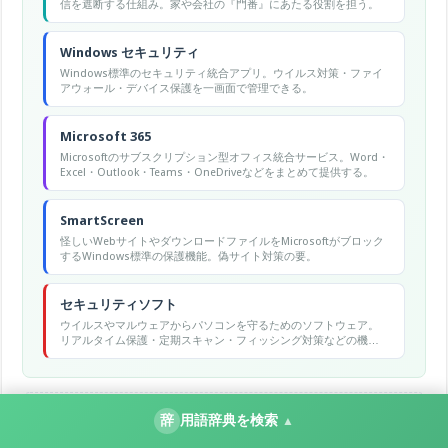
信を遮断する仕組み。家や会社の『門番』にあたる役割を担う。
Windows セキュリティ
Windows標準のセキュリティ統合アプリ。ウイルス対策・ファイ
アウォール・デバイス保護を一画面で管理できる。
Microsoft 365
Microsoftのサブスクリプション型オフィス統合サービス。Word・
Excel・Outlook・Teams・OneDriveなどをまとめて提供する。
SmartScreen
怪しいWebサイトやダウンロードファイルをMicrosoftがブロック
するWindows標準の保護機能。偽サイト対策の要。
セキュリティソフト
ウイルスやマルウェアからパソコンを守るためのソフトウェア。
リアルタイム保護・定期スキャン・フィッシング対策などの機能
を備え、Windowsに標準搭載のWindows Defenderのほか、有料
の専用ソフトも広く利用されています。
他の用語も調べる（全1627語）
辞
用語辞典を検索
▲