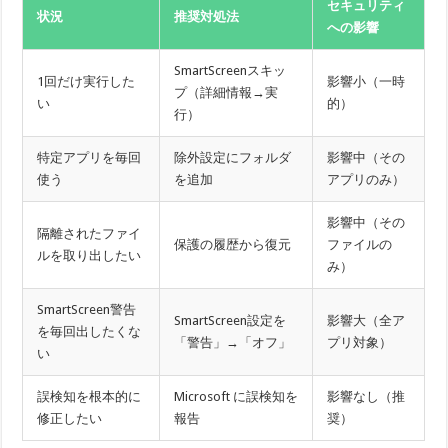
セキュリティ
状況
推奨対処法
への影響
SmartScreenスキッ
1回だけ実行した
影響小（一時
プ（詳細情報→実
い
的）
行）
特定アプリを毎回
除外設定にフォルダ
影響中（その
使う
を追加
アプリのみ）
影響中（その
隔離されたファイ
保護の履歴から復元
ファイルの
ルを取り出したい
み）
SmartScreen警告
SmartScreen設定を
影響大（全ア
を毎回出したくな
「警告」→「オフ」
プリ対象）
い
誤検知を根本的に
Microsoft に誤検知を
影響なし（推
修正したい
報告
奨）