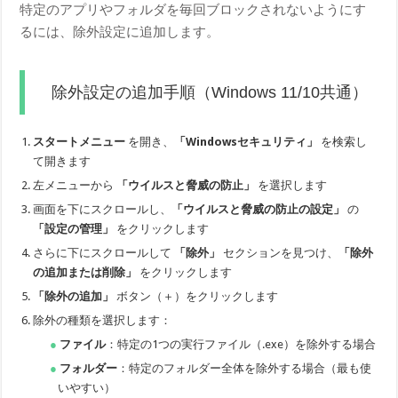
特定のアプリやフォルダを毎回ブロックされないようにす
るには、除外設定に追加します。
除外設定の追加手順（Windows 11/10共通）
スタートメニュー
を開き、
「Windowsセキュリティ」
を検索し
て開きます
左メニューから
「ウイルスと脅威の防止」
を選択します
画面を下にスクロールし、
「ウイルスと脅威の防止の設定」
の
「設定の管理」
をクリックします
さらに下にスクロールして
「除外」
セクションを見つけ、
「除外
の追加または削除」
をクリックします
「除外の追加」
ボタン（＋）をクリックします
除外の種類を選択します：
ファイル
：特定の1つの実行ファイル（.exe）を除外する場合
フォルダー
：特定のフォルダー全体を除外する場合（最も使
いやすい）