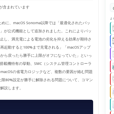
)が含まれています
よ
めに、macOS Sonoma以降では「最適化されたバッ
電」が公式機能として追加されました。これによりバッ
停止し、満充電による電池の劣化を抑える効果が期待さ
起動すると100%まで充電される」「macOSアップ
先から戻ったら勝手に上限がオフになっていた」といっ
icon搭載機特有の挙動、SMC（システム管理コントローラ
macOSの省電力ロジックなど、複数の要因が絡む問題
電上限80%設定が勝手に解除される問題について、コマン
く解説します。