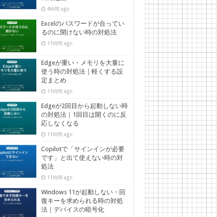
4時間 ago
Excelのパスワードが合ってい
るのに開けない時の対処法
11時間 ago
Edgeが重い・メモリを大量に
使う時の対処法｜軽くする設
定まとめ
11時間 ago
Edgeが2回目から起動しない時
の対処法｜1回目は開くのに反
応しなくなる
11時間 ago
Copilotで「サインインが必要
です」と出て使えない時の対
処法
11時間 ago
Windows 11が起動しない・回
復キーを求められる時の対処
法｜デバイスの暗号化