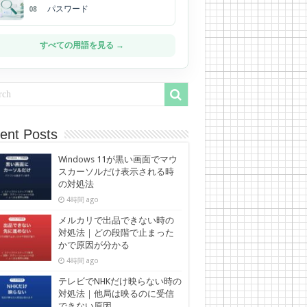
パスワード
08
すべての用語を見る →
ent Posts
Windows 11が黒い画面でマウ
スカーソルだけ表示される時
の対処法
4時間 ago
メルカリで出品できない時の
対処法｜どの段階で止まった
かで原因が分かる
4時間 ago
テレビでNHKだけ映らない時の
対処法｜他局は映るのに受信
できない原因