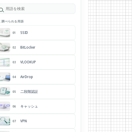
く調べられる用語
SSID
01
BitLocker
02
VLOOKUP
03
AirDrop
04
二段階認証
05
キャッシュ
06
VPN
07