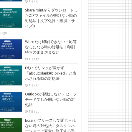
1日 ago
SharePointからダウンロードし
たZIPファイルが開けない時の
対処法｜文字化け・破損・サ
イズ0
 ago
Wordだけ印刷できない・応答
なしになる時の対処法｜印刷
待ちのまま進まない
1日 ago
Edgeでリンクが開かず
「about:blank#blocked」と表
示される時の対処法
1日 ago
Outlookが起動しない・セーフ
モードでしか開かない時の対
処法
1日 ago
Excelがフリーズして閉じられ
ない時の対処法｜タスクマネ
ージャーで安全に終了する手