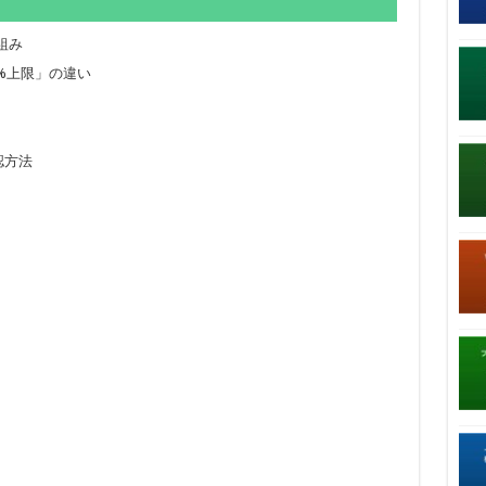
仕組み
%上限」の違い
認方法