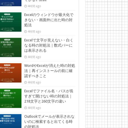
4時間 ago
Excelのウィンドウが最大化で
きない・画面外に出た時の対
処法
4時間 ago
Excelで文字が見えない・白く
なる時の対処法｜数式バーに
は表示される
4時間 ago
WordやExcelが消えた時の対処
法｜再インストールの前に確
認すべきこと
4時間 ago
Excelでファイル名・パスが長
すぎて開けない時の対処法｜
218文字と260文字の違い
4時間 ago
Outlookでメールが表示されな
いのに検索すると出てくる時
の対処法