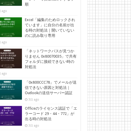
順
 ago
Excel「編集のためロックされ
ています」に自分の名前が出
る時の対処法｜開いていない
のに読み取り専用
 ago
「ネットワークパスが見つか
りません 0x80070035」で共有
フォルダに接続できない時の
対処法
 ago
「0x800CCC78」でメールが送
信できない原因と対処法｜
Outlookの送信サーバー認証
3日 ago
Officeのライセンス認証で「エ
ラーコード 29・44・772」が
出る時の対処法
3日 ago