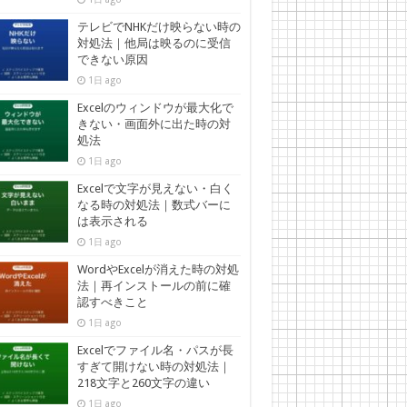
テレビでNHKだけ映らない時の
対処法｜他局は映るのに受信
できない原因
1日 ago
Excelのウィンドウが最大化で
きない・画面外に出た時の対
処法
1日 ago
Excelで文字が見えない・白く
なる時の対処法｜数式バーに
は表示される
1日 ago
WordやExcelが消えた時の対処
法｜再インストールの前に確
認すべきこと
1日 ago
Excelでファイル名・パスが長
すぎて開けない時の対処法｜
218文字と260文字の違い
1日 ago