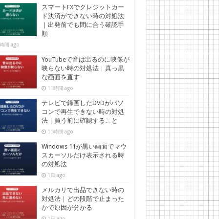
スマートEXでクレジットカー
ド決済ができない時の対処法
｜出発前でも間に合う確認手
順
時間 ago
YouTubeで音は出るのに映像が
映らない時の対処法｜真っ黒
な画面を直す
11時間 ago
テレビで録画したDVDがパソ
コンで再生できない時の対処
法｜買う前に確認すること
11時間 ago
Windows 11が黒い画面でマウ
スカーソルだけ表示される時
の対処法
1日 ago
メルカリで出品できない時の
対処法｜どの段階で止まった
かで原因が分かる
1日 ago