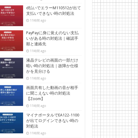
d払いでエラーM110512が出て
支払いできない時の対処法
11時間 ago
PayPayに身に覚えのない支払
いがある時の対処法｜確認手
順と連絡先
11時間 ago
液晶テレビの画面の一部だけ
暗い時の対処法｜故障か仕様
かを見分ける
11時間 ago
画面共有した動画の音が相手
に聞こえない時の対処法
【Zoom】
11時間 ago
マイナポータルでEA122-1100
が出てログインできない時の
対処法
11時間 ago