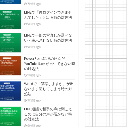
7時間 ago
LINEで「再ログインできませ
んでした」と出る時の対処法
9時間 ago
LINEで一部の写真しか選べな
い・表示されない時の対処法
9時間 ago
PowerPointに埋め込んだ
YouTube動画が再生できない時
の対処法
9時間 ago
Wordで「保存しますか」が出
ないまま閉じてしまう時の対
処法
9時間 ago
LINE通話で相手の声は聞こえ
るのに自分の声が届かない時
の対処法
9時間 ago