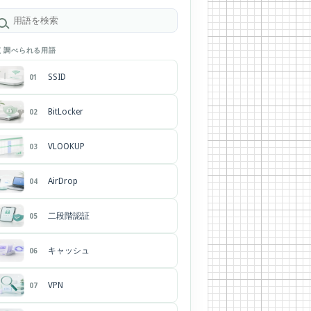
く調べられる用語
SSID
01
BitLocker
02
VLOOKUP
03
AirDrop
04
二段階認証
05
キャッシュ
06
VPN
07