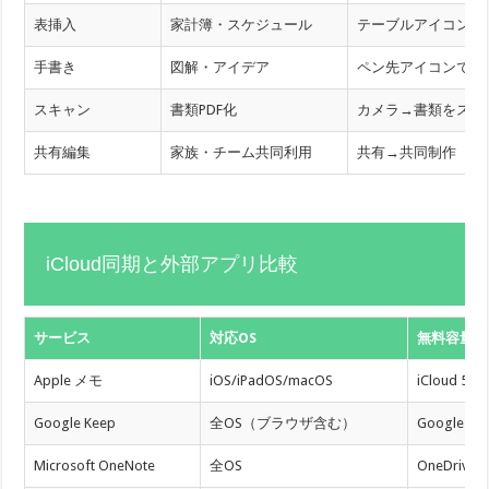
表挿入
家計簿・スケジュール
テーブルアイコンを
手書き
図解・アイデア
ペン先アイコンで切
スキャン
書類PDF化
カメラ→書類をスキ
共有編集
家族・チーム共同利用
共有→共同制作
iCloud同期と外部アプリ比較
サービス
対応OS
無料容量
Apple メモ
iOS/iPadOS/macOS
iCloud 5GB
Google Keep
全OS（ブラウザ含む）
Googleド
Microsoft OneNote
全OS
OneDrive 