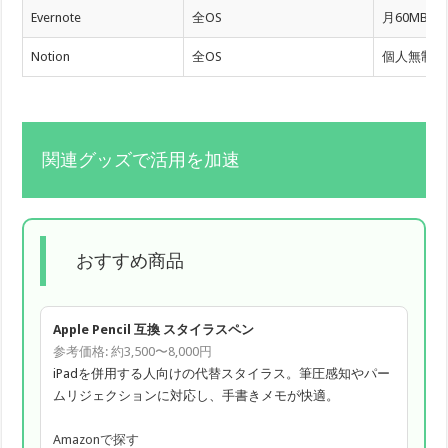
Evernote
全OS
月60MB
Notion
全OS
個人無制限
関連グッズで活用を加速
おすすめ商品
Apple Pencil 互換 スタイラスペン
参考価格: 約3,500〜8,000円
iPadを併用する人向けの代替スタイラス。筆圧感知やパー
ムリジェクションに対応し、手書きメモが快適。
Amazonで探す