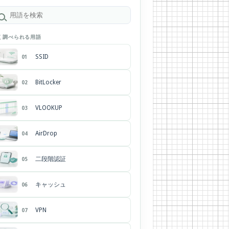
く調べられる用語
SSID
01
BitLocker
02
VLOOKUP
03
AirDrop
04
二段階認証
05
キャッシュ
06
VPN
07