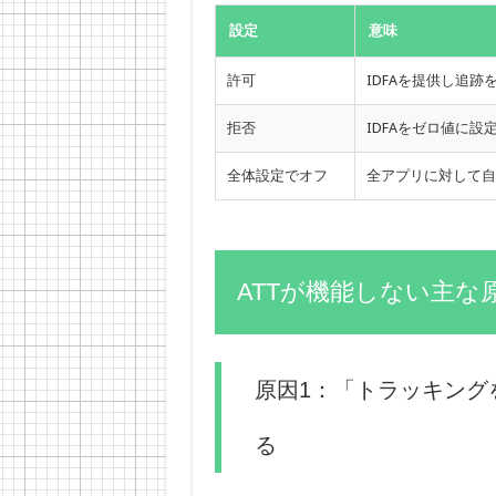
設定
意味
許可
IDFAを提供し追跡
拒否
IDFAをゼロ値に設
全体設定でオフ
全アプリに対して自
ATTが機能しない主な
原因1：「トラッキング
る