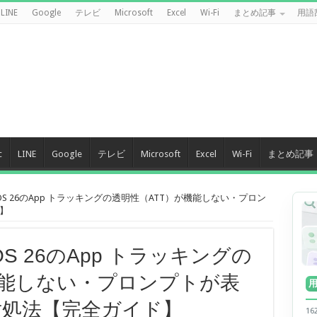
LINE
Google
テレビ
Microsoft
Excel
Wi-Fi
まとめ記事
用語
c
LINE
Google
テレビ
Microsoft
Excel
Wi-Fi
まとめ記事
iOS 26のApp トラッキングの透明性（ATT）が機能しない・プロン
】
OS 26のApp トラッキングの
機能しない・プロンプトが表
対処法【完全ガイド】
1