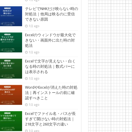
テレビでNHKだけ映らない時の
対処法｜他局は映るのに受信
できない原因
1日 ago
Excelのウィンドウが最大化で
きない・画面外に出た時の対
処法
1日 ago
Excelで文字が見えない・白く
なる時の対処法｜数式バーに
は表示される
1日 ago
WordやExcelが消えた時の対処
法｜再インストールの前に確
認すべきこと
1日 ago
Excelでファイル名・パスが長
すぎて開けない時の対処法｜
218文字と260文字の違い
1日 ago