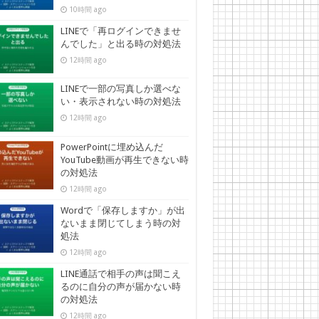
10時間 ago
LINEで「再ログインできませ
んでした」と出る時の対処法
12時間 ago
LINEで一部の写真しか選べな
い・表示されない時の対処法
12時間 ago
PowerPointに埋め込んだ
YouTube動画が再生できない時
の対処法
12時間 ago
Wordで「保存しますか」が出
ないまま閉じてしまう時の対
処法
12時間 ago
LINE通話で相手の声は聞こえ
るのに自分の声が届かない時
の対処法
12時間 ago