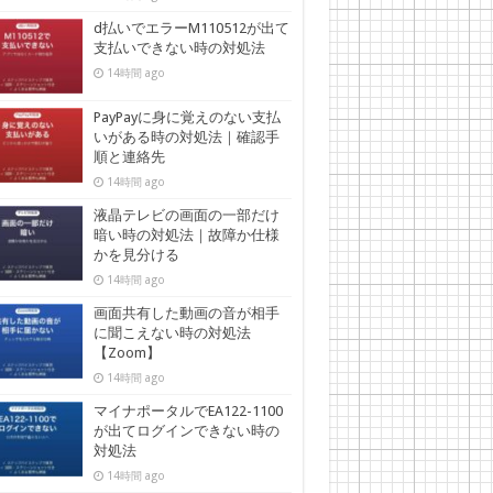
d払いでエラーM110512が出て
支払いできない時の対処法
14時間 ago
PayPayに身に覚えのない支払
いがある時の対処法｜確認手
順と連絡先
14時間 ago
液晶テレビの画面の一部だけ
暗い時の対処法｜故障か仕様
かを見分ける
14時間 ago
画面共有した動画の音が相手
に聞こえない時の対処法
【Zoom】
14時間 ago
マイナポータルでEA122-1100
が出てログインできない時の
対処法
14時間 ago