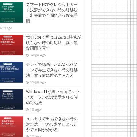
スマートEXでクレジットカー
ド決済ができない時の対処法
｜出発前でも間に合う確認手
順
時間 ago
YouTubeで音は出るのに映像が
映らない時の対処法｜真っ黒
な画面を直す
14時間 ago
テレビで録画したDVDがパソ
コンで再生できない時の対処
法｜買う前に確認すること
14時間 ago
Windows 11が黒い画面でマウ
スカーソルだけ表示される時
の対処法
1日 ago
メルカリで出品できない時の
対処法｜どの段階で止まった
かで原因が分かる
1日 ago