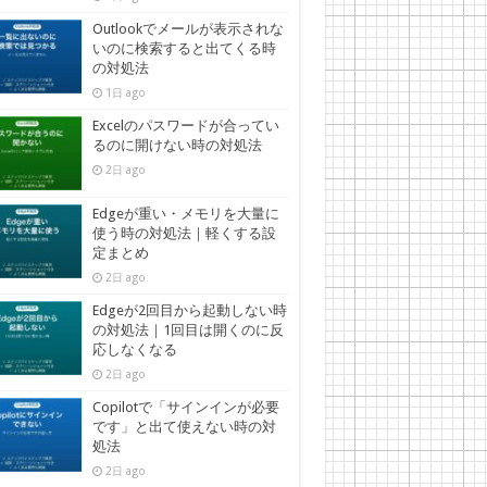
Outlookでメールが表示されな
いのに検索すると出てくる時
の対処法
1日 ago
Excelのパスワードが合ってい
るのに開けない時の対処法
2日 ago
Edgeが重い・メモリを大量に
使う時の対処法｜軽くする設
定まとめ
2日 ago
Edgeが2回目から起動しない時
の対処法｜1回目は開くのに反
応しなくなる
2日 ago
Copilotで「サインインが必要
です」と出て使えない時の対
処法
2日 ago