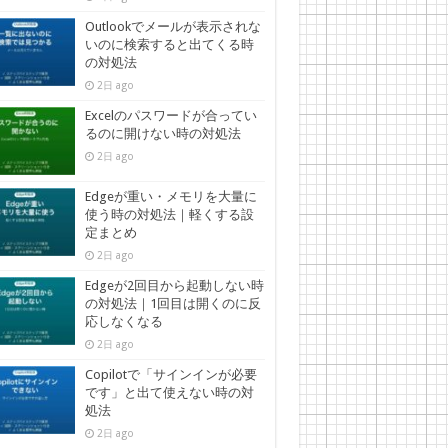
Outlookでメールが表示されな
いのに検索すると出てくる時
の対処法
2日 ago
Excelのパスワードが合ってい
るのに開けない時の対処法
2日 ago
Edgeが重い・メモリを大量に
使う時の対処法｜軽くする設
定まとめ
2日 ago
Edgeが2回目から起動しない時
の対処法｜1回目は開くのに反
応しなくなる
2日 ago
Copilotで「サインインが必要
です」と出て使えない時の対
処法
2日 ago