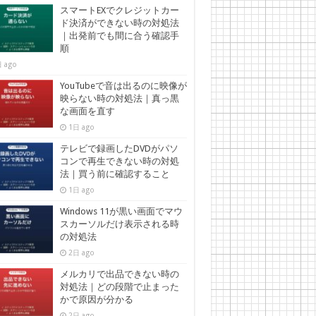
スマートEXでクレジットカー
ド決済ができない時の対処法
｜出発前でも間に合う確認手
順
 ago
YouTubeで音は出るのに映像が
映らない時の対処法｜真っ黒
な画面を直す
1日 ago
テレビで録画したDVDがパソ
コンで再生できない時の対処
法｜買う前に確認すること
1日 ago
Windows 11が黒い画面でマウ
スカーソルだけ表示される時
の対処法
2日 ago
メルカリで出品できない時の
対処法｜どの段階で止まった
かで原因が分かる
2日 ago