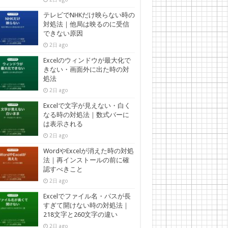
テレビでNHKだけ映らない時の
対処法｜他局は映るのに受信
できない原因
2日 ago
Excelのウィンドウが最大化で
きない・画面外に出た時の対
処法
2日 ago
Excelで文字が見えない・白く
なる時の対処法｜数式バーに
は表示される
2日 ago
WordやExcelが消えた時の対処
法｜再インストールの前に確
認すべきこと
2日 ago
Excelでファイル名・パスが長
すぎて開けない時の対処法｜
218文字と260文字の違い
2日 ago