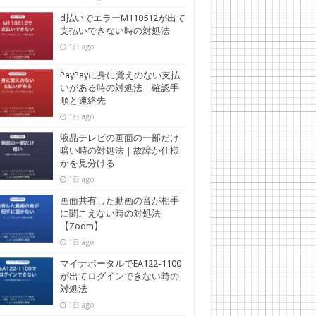
d払いでエラーM110512が出て
支払いできない時の対処法
1日 ago
PayPayに身に覚えのない支払
いがある時の対処法｜確認手
順と連絡先
1日 ago
液晶テレビの画面の一部だけ
暗い時の対処法｜故障か仕様
かを見分ける
1日 ago
画面共有した動画の音が相手
に聞こえない時の対処法
【Zoom】
1日 ago
マイナポータルでEA122-1100
が出てログインできない時の
対処法
1日 ago