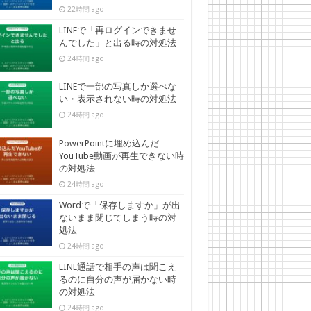
22時間 ago
LINEで「再ログインできませ
んでした」と出る時の対処法
24時間 ago
LINEで一部の写真しか選べな
い・表示されない時の対処法
24時間 ago
PowerPointに埋め込んだ
YouTube動画が再生できない時
の対処法
24時間 ago
Wordで「保存しますか」が出
ないまま閉じてしまう時の対
処法
24時間 ago
LINE通話で相手の声は聞こえ
るのに自分の声が届かない時
の対処法
24時間 ago