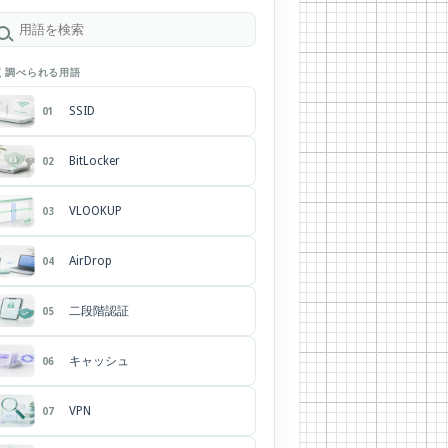
く調べられる用語
SSID
01
BitLocker
02
VLOOKUP
03
AirDrop
04
二段階認証
05
キャッシュ
06
VPN
07