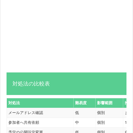
対処法の比較表
対処法
難易度
影響範囲
推奨
メールアドレス確認
低
個別
まず
参加者へ共有依頼
中
個別
1対
予定の公開設定変更
低
個別
自分