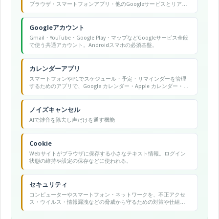
ブラウザ・スマートフォンアプリ・他のGoogleサービスとリアル
タイムで同期でき、複数カレンダーの管理・イベント招待・会議
リンク自動生成などが無料で使える。
Googleアカウント
Gmail・YouTube・Google Play・マップなどGoogleサービス全般
で使う共通アカウント。Androidスマホの必須基盤。
カレンダーアプリ
スマートフォンやPCでスケジュール・予定・リマインダーを管理
するためのアプリで、Google カレンダー・Apple カレンダー・
Outlook カレンダーなどが代表的です。
ノイズキャンセル
AIで雑音を除去し声だけを通す機能
Cookie
Webサイトがブラウザに保存する小さなテキスト情報。ログイン
状態の維持や設定の保存などに使われる。
セキュリティ
コンピューターやスマートフォン・ネットワークを、不正アクセ
ス・ウイルス・情報漏洩などの脅威から守るための対策や仕組み
の総称。