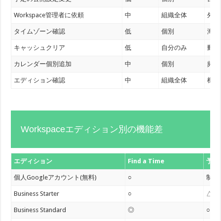
Workspace管理者に依頼
中
組織全体
外部
タイムゾーン確認
低
個別
海外
キャッシュクリア
低
自分のみ
動作
カレンダー個別追加
中
個別
頻繁
エディション確認
中
組織全体
機能
Workspaceエディション別の機能差
エディション
Find a Time
予約
個人Googleアカウント(無料)
○
制限
Business Starter
○
△
Business Standard
◎
○