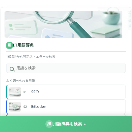
IT用語辞典
用
1627語から設定名・エラーを検索
よく調べられる用語
SSID
01
BitLocker
02
VLOOKUP
03
辞
用語辞典を検索
▲