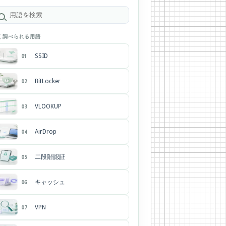
く調べられる用語
SSID
01
BitLocker
02
VLOOKUP
03
AirDrop
04
二段階認証
05
キャッシュ
06
VPN
07