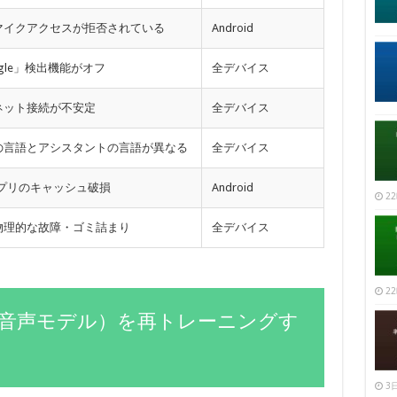
マイクアクセスが拒否されている
Android
ogle」検出機能がオフ
全デバイス
ネット接続が不安定
全デバイス
の言語とアシスタントの言語が異なる
全デバイス
eアプリのキャッシュ破損
Android
22
物理的な故障・ゴミ詰まり
全デバイス
22
atch（音声モデル）を再トレーニングす
3日