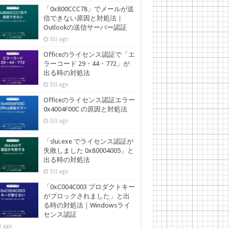
「0x800CCC78」でメールが送
信できない原因と対処法｜
Outlookの送信サーバー認証
3日 ago
Officeのライセンス認証で「エ
ラーコード 29・44・772」が
出る時の対処法
3日 ago
Officeのライセンス認証エラー
0x4004F00C の原因と対処法
3日 ago
「slui.exe でライセンス認証が
失敗しました 0x80004005」と
出る時の対処法
3日 ago
「0xC004C003 プロダクトキー
がブロックされました」と出
る時の対処法｜Windowsライ
センス認証
 ago