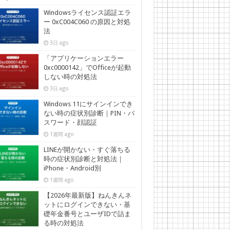
Windowsライセンス認証エラ
ー 0xC004C060 の原因と対処
法
3日 ago
「アプリケーションエラー
0xc0000142」でOfficeが起動
しない時の対処法
3日 ago
Windows 11にサインインでき
ない時の症状別診断｜PIN・パ
スワード・顔認証
1週間 ago
LINEが開かない・すぐ落ちる
時の症状別診断と対処法｜
iPhone・Android別
1週間 ago
【2026年最新版】ねんきんネ
ットにログインできない・基
礎年金番号とユーザIDで詰ま
る時の対処法