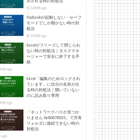
示される時の対処法
22時間 ago
Outlookが起動しない・セーフ
モードでしか開かない時の対
処法
22時間 ago
Excelがフリーズして閉じられ
ない時の対処法｜タスクマネ
ージャーで安全に終了する手
順
時間 ago
Excel「編集のためロックされ
ています」に自分の名前が出
る時の対処法｜開いていない
のに読み取り専用
時間 ago
「ネットワークパスが見つか
りません 0x80070035」で共有
フォルダに接続できない時の
対処法
 ago