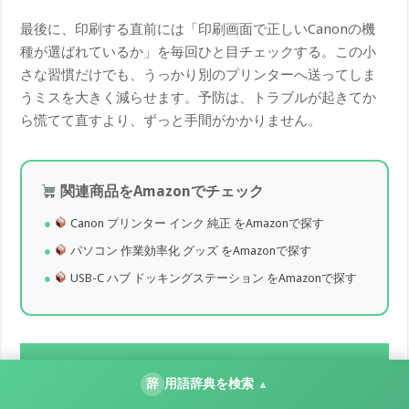
最後に、印刷する直前には「印刷画面で正しいCanonの機
種が選ばれているか」を毎回ひと目チェックする。この小
さな習慣だけでも、うっかり別のプリンターへ送ってしま
うミスを大きく減らせます。予防は、トラブルが起きてか
ら慌てて直すより、ずっと手間がかかりません。
関連商品をAmazonでチェック
Canon プリンター インク 純正 をAmazonで探す
パソコン 作業効率化 グッズ をAmazonで探す
USB-C ハブ ドッキングステーション をAmazonで探す
よくある質問（FAQ）
辞
用語辞典を検索
▲