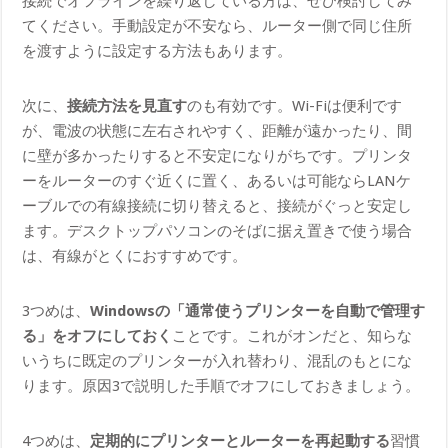
接続でオフラインを繰り返している方は、ぜひ検討してみ
てください。手動設定が不安なら、ルーター側で同じ住所
を渡すように設定する方法もあります。
次に、
接続方法を見直す
のも有効です。Wi-Fiは便利です
が、電波の状態に左右されやすく、距離が遠かったり、間
に壁が多かったりすると不安定になりがちです。プリンタ
ーをルーターのすぐ近くに置く、あるいは可能ならLANケ
ーブルでの有線接続に切り替えると、接続がぐっと安定し
ます。デスクトップパソコンのそばに据え置きで使う場合
は、有線がとくにおすすめです。
3つめは、
Windowsの「通常使うプリンターを自動で管理す
る」をオフにしておく
ことです。これがオンだと、知らな
いうちに既定のプリンターが入れ替わり、混乱のもとにな
ります。原因3で説明した手順でオフにしておきましょう。
4つめは、
定期的にプリンターとルーターを再起動する
習慣