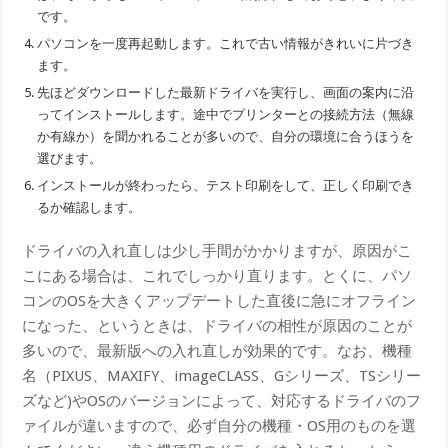
です。
パソコンを一度再起動します。これで古い情報がきれいに片づき
ます。
先ほどダウンロードした最新ドライバを実行し、画面の案内に沿
ってインストールします。途中でプリンターとの接続方法（無線
か有線か）を聞かれることが多いので、自分の環境に合うほうを
選びます。
インストールが終わったら、テスト印刷をして、正しく印刷でき
るか確認します。
ドライバの入れ直しは少し手間がかかりますが、原因がこ
こにある場合は、これでしっかり直ります。とくに、パソ
コンのOSを大きくアップデートした直後に急にオフライン
になった、というときは、ドライバの相性が原因のことが
多いので、最新版への入れ直しが効果的です。なお、機種
名（PIXUS、MAXIFY、imageCLASS、Gシリーズ、TSシリー
ズなど)やOSのバージョンによって、対応するドライバのフ
ァイルが違いますので、必ず自分の機種・OS用のものを選