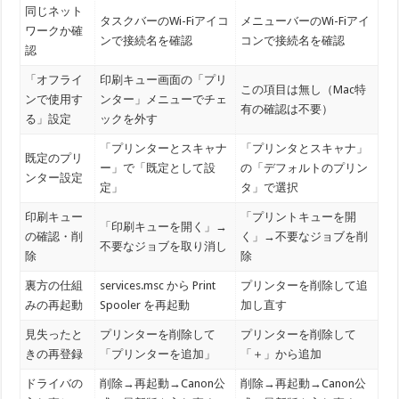
同じネット
タスクバーのWi-Fiアイコ
メニューバーのWi-Fiアイ
ワークか確
ンで接続名を確認
コンで接続名を確認
認
「オフライ
印刷キュー画面の「プリ
この項目は無し（Mac特
ンで使用す
ンター」メニューでチェ
有の確認は不要）
る」設定
ックを外す
「プリンターとスキャナ
「プリンタとスキャナ」
既定のプリ
ー」で「既定として設
の「デフォルトのプリン
ンター設定
定」
タ」で選択
印刷キュー
「プリントキューを開
「印刷キューを開く」→
の確認・削
く」→不要なジョブを削
不要なジョブを取り消し
除
除
裏方の仕組
services.msc から Print
プリンターを削除して追
みの再起動
Spooler を再起動
加し直す
見失ったと
プリンターを削除して
プリンターを削除して
きの再登録
「プリンターを追加」
「＋」から追加
ドライバの
削除→再起動→Canon公
削除→再起動→Canon公