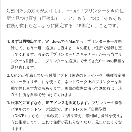
対処は2つの方向があります。一つは「プリンターを今の住
所で見つけ直す（再検出）」こと、もう一つは「そもそも
住所が変わらないように固定する（IP固定）」ことです。
まずは再検出
です。WindowsでもMacでも、プリンターを一度削
除して、もう一度「追加」し直すと、今の正しい住所で登録し直
してくれます。設定の「プリンターとスキャナー」から該当プリ
ンターを削除し、「プリンターを追加」で出てきたCanonの機種を
選び直します。
Canonが配布している付属ソフト（後述のドライバや、機種設定用
のユーティリティ）を使って、ネットワーク上のプリンターを自
動で探し直す方法もあります。画面の案内に沿って進めれば、現
在の住所を自動で見つけてくれます。
根本的に直すなら、IPアドレスを固定します。
プリンターの操作
パネルのネットワーク設定で、IPアドレスを「自動取得
（DHCP）」から「手動設定」に切り替え、毎回同じ番号を使うよ
うに指定します。これで住所が変わらなくなり、見失いにくくな
ります。