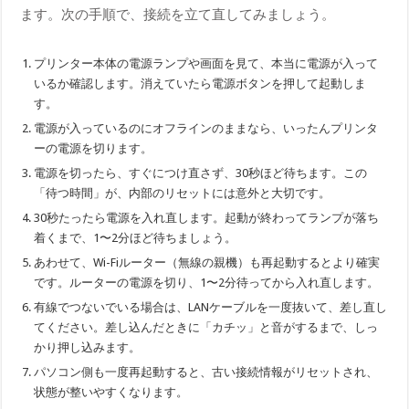
ます。次の手順で、接続を立て直してみましょう。
プリンター本体の電源ランプや画面を見て、本当に電源が入って
いるか確認します。消えていたら電源ボタンを押して起動しま
す。
電源が入っているのにオフラインのままなら、いったんプリンタ
ーの電源を切ります。
電源を切ったら、すぐにつけ直さず、30秒ほど待ちます。この
「待つ時間」が、内部のリセットには意外と大切です。
30秒たったら電源を入れ直します。起動が終わってランプが落ち
着くまで、1〜2分ほど待ちましょう。
あわせて、Wi-Fiルーター（無線の親機）も再起動するとより確実
です。ルーターの電源を切り、1〜2分待ってから入れ直します。
有線でつないでいる場合は、LANケーブルを一度抜いて、差し直し
てください。差し込んだときに「カチッ」と音がするまで、しっ
かり押し込みます。
パソコン側も一度再起動すると、古い接続情報がリセットされ、
状態が整いやすくなります。