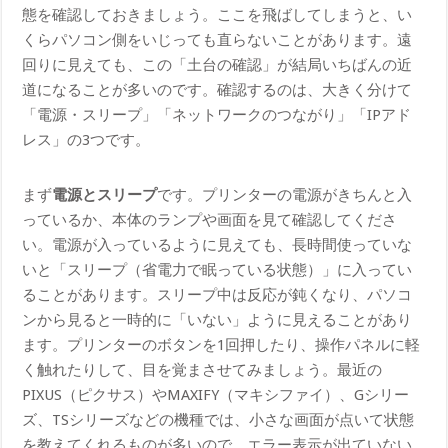
態を確認しておきましょう。ここを飛ばしてしまうと、い
くらパソコン側をいじっても直らないことがあります。遠
回りに見えても、この「土台の確認」が結局いちばんの近
道になることが多いのです。確認するのは、大きく分けて
「電源・スリープ」「ネットワークのつながり」「IPアド
レス」の3つです。
まず
電源とスリープ
です。プリンターの電源がきちんと入
っているか、本体のランプや画面を見て確認してくださ
い。電源が入っているように見えても、長時間使っていな
いと「スリープ（省電力で眠っている状態）」に入ってい
ることがあります。スリープ中は反応が鈍くなり、パソコ
ンから見ると一時的に「いない」ように見えることがあり
ます。プリンターのボタンを1回押したり、操作パネルに軽
く触れたりして、目を覚まさせてみましょう。最近の
PIXUS（ピクサス）やMAXIFY（マキシファイ）、Gシリー
ズ、TSシリーズなどの機種では、小さな画面が点いて状態
を教えてくれるものが多いので、エラー表示が出ていない