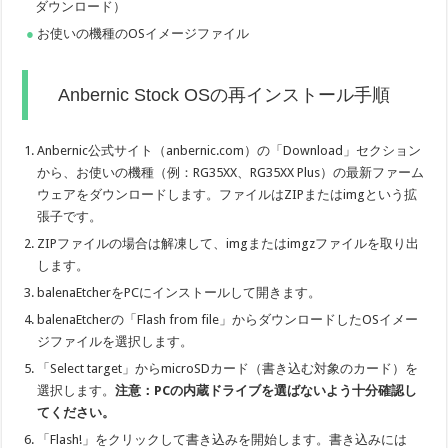
ダウンロード）
お使いの機種のOSイメージファイル
Anbernic Stock OSの再インストール手順
Anbernic公式サイト（anbernic.com）の「Download」セクション
から、お使いの機種（例：RG35XX、RG35XX Plus）の最新ファーム
ウェアをダウンロードします。ファイルはZIPまたはimgという拡
張子です。
ZIPファイルの場合は解凍して、imgまたはimgzファイルを取り出
します。
balenaEtcherをPCにインストールして開きます。
balenaEtcherの「Flash from file」からダウンロードしたOSイメー
ジファイルを選択します。
「Select target」からmicroSDカード（書き込む対象のカード）を
選択します。
注意：PCの内蔵ドライブを選ばないよう十分確認し
てください。
「Flash!」をクリックして書き込みを開始します。書き込みには