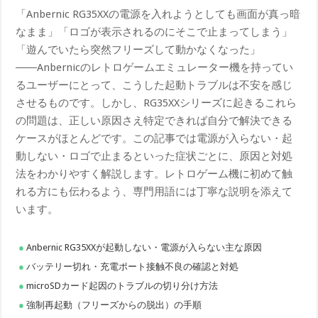
「Anbernic RG35XXの電源を入れようとしても画面が真っ暗
なまま」「ロゴが表示されるのにそこで止まってしまう」
「遊んでいたら突然フリーズして動かなくなった」
――Anbernicのレトロゲームエミュレーター機を持ってい
るユーザーにとって、こうした起動トラブルは不安を感じ
させるものです。しかし、RG35XXシリーズに起きるこれら
の問題は、正しい原因さえ特定できれば自分で解決できる
ケースがほとんどです。この記事では電源が入らない・起
動しない・ロゴで止まるといった症状ごとに、原因と対処
法をわかりやすく解説します。レトロゲーム機に初めて触
れる方にも伝わるよう、専門用語には丁寧な説明を添えて
います。
Anbernic RG35XXが起動しない・電源が入らない主な原因
バッテリー切れ・充電ポート接触不良の確認と対処
microSDカード起因のトラブルの切り分け方法
強制再起動（フリーズからの脱出）の手順