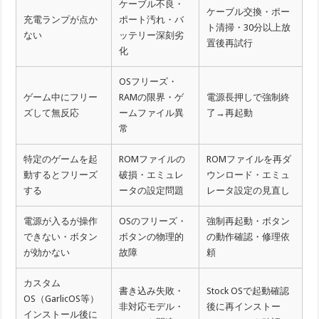
ケーブル不良・
ケーブル交換・ポー
充電ランプが点か
ポート汚れ・バ
ト清掃・30分以上放
ない
ッテリー深刻劣
置後再試行
化
OSフリーズ・
ゲーム中にフリー
RAMの限界・ゲ
電源長押しで強制終
ズして無反応
ームファイル異
了→再起動
常
特定のゲームを起
ROMファイルの
ROMファイルを再ダ
動するとフリーズ
破損・エミュレ
ウンロード・エミュ
する
ータの設定問題
レータ設定の見直し
電源が入るが操作
OSのフリーズ・
強制再起動・ボタン
できない・ボタン
ボタンの物理的
の動作確認・修理依
が効かない
故障
頼
カスタム
書き込み失敗・
Stock OSで起動確認
OS（GarlicOS等）
非対応モデル・
後に再インストー
インストール後に