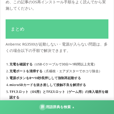
め、この記事のOS再インストール手順をよく読んでから実
施してください。
まとめ
Anbernic RG35XXが起動しない・電源が入らない問題は、多
くの場合以下の手順で解決できます。
充電を確認する
（USB-Cケーブルで30分〜1時間以上充電）
充電ポートを清掃する
（爪楊枝・エアダスターでホコリ除去）
電源ボタンを8〜10秒長押しして強制再起動する
microSDカードを抜き差しして接触不良を解消する
TF1スロット（OS用）とTF2スロット（ゲーム用）の挿入場所を確
認する
新しいmicroSDカードにOSを再インストールする
辞
用語辞典を検索
▲
カスタムOSに問題がある場合はStock OSに戻す