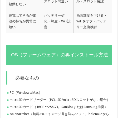
スロット間違い
ル・スロット確認
起動しない
充電はできるが電
バッテリー劣
画面輝度を下げる・
池の持ちが異常に
化・輝度・WiFi設
WiFiをオフ・バッテ
短い
定
リー交換検討
OS（ファームウェア）の再インストール方法
必要なもの
PC（Windows/Mac）
microSDカードリーダー（PCにSD/microSDスロットがない場合）
microSDカード（16GB〜256GB。SanDiskまたはSamsung推奨）
balenaEtcher（無料のOSイメージ書き込みソフト。balena.ioから