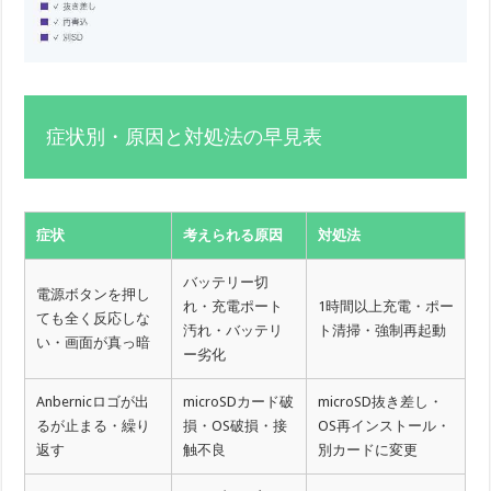
症状別・原因と対処法の早見表
症状
考えられる原因
対処法
バッテリー切
電源ボタンを押し
れ・充電ポート
1時間以上充電・ポー
ても全く反応しな
汚れ・バッテリ
ト清掃・強制再起動
い・画面が真っ暗
ー劣化
Anbernicロゴが出
microSDカード破
microSD抜き差し・
るが止まる・繰り
損・OS破損・接
OS再インストール・
返す
触不良
別カードに変更