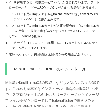
ZIPを解凍すると、複数のimgファイルが含まれています。ブート
ローダー用と、ゲームROM用の2つが含まれる場合があります。
TF1スロット用のimgファイルをbalenaEtcherで新しいmicroSDカー
ド（16GB〜256GB）に書き込みます。
TF2スロット用のmicroSDカードが必要な場合は、別のmicroSDカ
ードを用意して同様に書き込みます（またはexFATでフォーマット
してゲームROMを配置）。
TF1カードをTF1スロット（OS用）に、TF2カードをTF2スロット
（ゲーム用）に挿入します。
電源を入れます。初回起動には数分かかる場合があります。
MinUI・muOS・Knulliのインストール
MinUIやKnulli（muOSの後継）なども人気のカスタムOSで
す。これらも基本的なインストール手順はGarlicOSと同様
で、各プロジェクトのGitHubリリースページからイメージ
ファイルをダウンロードしてbalenaEtcherで書き込みま
す。ただし機種対応状況が異なるため、必ずご自身の