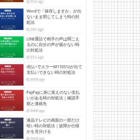
35分 ago
Wordで「保存しますか」が出
ないまま閉じてしまう時の対
処法
36分 ago
LINE通話で相手の声は聞こえ
るのに自分の声が届かない時
の対処法
37分 ago
d払いでエラーM110512が出て
支払いできない時の対処法
3時間 ago
PayPayに身に覚えのない支払
いがある時の対処法｜確認手
順と連絡先
3時間 ago
液晶テレビの画面の一部だけ
暗い時の対処法｜故障か仕様
かを見分ける
3時間 ago