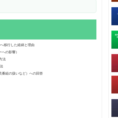
tifyへ移行した経緯と理由
ーへの影響）
く方法
処法
読番組の扱いなど）への回答