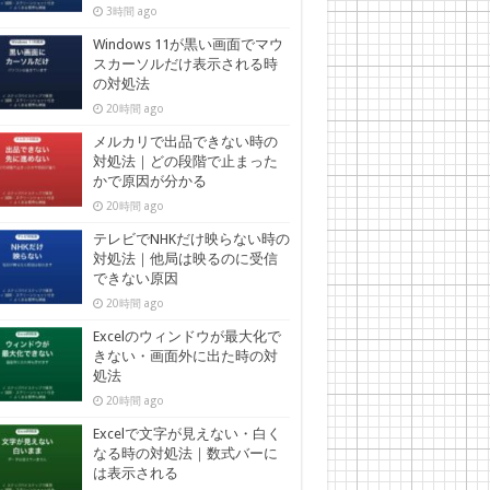
3時間 ago
Windows 11が黒い画面でマウ
スカーソルだけ表示される時
の対処法
20時間 ago
メルカリで出品できない時の
対処法｜どの段階で止まった
かで原因が分かる
20時間 ago
テレビでNHKだけ映らない時の
対処法｜他局は映るのに受信
できない原因
20時間 ago
Excelのウィンドウが最大化で
きない・画面外に出た時の対
処法
20時間 ago
Excelで文字が見えない・白く
なる時の対処法｜数式バーに
は表示される