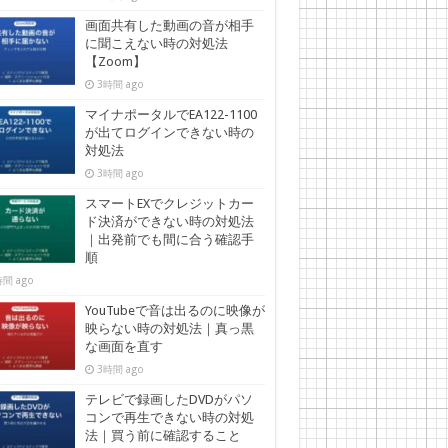
画面共有した動画の音が相手
に聞こえない時の対処法
【Zoom】
3時間 ago
マイナポータルでEA122-1100
が出てログインできない時の
対処法
3時間 ago
スマートEXでクレジットカー
ド決済ができない時の対処法
｜出発前でも間に合う確認手
順
間 ago
YouTubeで音は出るのに映像が
映らない時の対処法｜真っ黒
な画面を直す
3時間 ago
テレビで録画したDVDがパソ
コンで再生できない時の対処
法｜買う前に確認すること