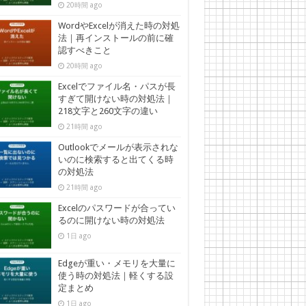
20時間 ago
WordやExcelが消えた時の対処
法｜再インストールの前に確
認すべきこと
20時間 ago
Excelでファイル名・パスが長
すぎて開けない時の対処法｜
218文字と260文字の違い
21時間 ago
Outlookでメールが表示されな
いのに検索すると出てくる時
の対処法
21時間 ago
Excelのパスワードが合ってい
るのに開けない時の対処法
1日 ago
Edgeが重い・メモリを大量に
使う時の対処法｜軽くする設
定まとめ
1日 ago