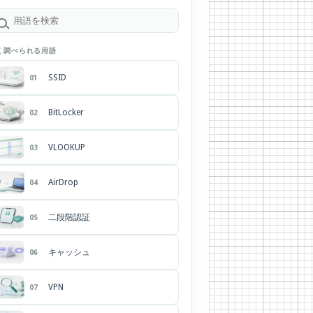
く調べられる用語
SSID
01
BitLocker
02
VLOOKUP
03
AirDrop
04
二段階認証
05
キャッシュ
06
VPN
07