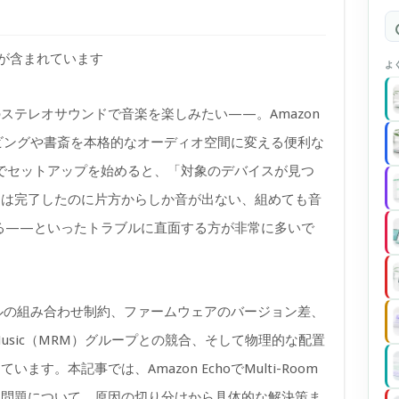
)が含まれています
よ
のステレオサウンドで音楽を楽しみたい——。Amazon
リビングや書斎を本格的なオーディオ空間に変える便利な
リでセットアップを始めると、「対象のデバイスが見つ
定は完了したのに片方からしか音が出ない、組めても音
れる——といったトラブルに直面する方が非常に多いで
デルの組み合わせ制約、ファームウェアのバージョン差、
om Music（MRM）グループとの競合、そして物理的な配置
す。本記事では、Amazon EchoでMulti-Room
る問題について、原因の切り分けから具体的な解決策ま