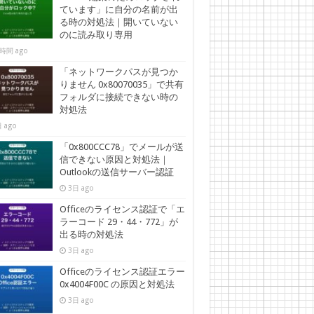
ています」に自分の名前が出
る時の対処法｜開いていない
のに読み取り専用
時間 ago
「ネットワークパスが見つか
りません 0x80070035」で共有
フォルダに接続できない時の
対処法
 ago
「0x800CCC78」でメールが送
信できない原因と対処法｜
Outlookの送信サーバー認証
3日 ago
Officeのライセンス認証で「エ
ラーコード 29・44・772」が
出る時の対処法
3日 ago
Officeのライセンス認証エラー
0x4004F00C の原因と対処法
3日 ago