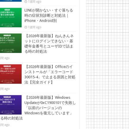
1週間 ago
LINEが開かない・すぐ落ちる
時の症状別診断と対処法｜
iPhone・Android別
1週間 ago
【2026年最新版】ねんきんネ
ットにログインできない・基
礎年金番号とユーザIDで詰ま
る時の対処法
間 ago
【2026年最新版】Officeのイ
ンストールが「エラーコード
30015-4」で止まる原因と対処
法【完全ガイド】
間 ago
【2026年最新版】Windows
Updateが0xC1900101で失敗し
「以前のバージョンの
Windowsを復元しています」
戻る時の対処法
間 ago