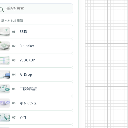
く調べられる用語
SSID
01
BitLocker
02
VLOOKUP
03
AirDrop
04
二段階認証
05
キャッシュ
06
VPN
07