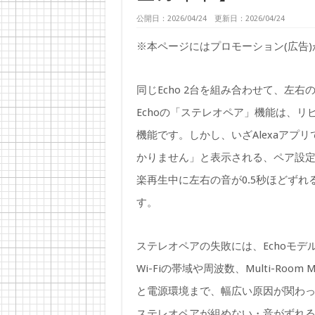
公開日：2026/04/24 更新日：2026/04/24
※本ページにはプロモーション(広告
同じEcho 2台を組み合わせて、左右
Echoの「ステレオペア」機能は、
機能です。しかし、いざAlexaアプ
かりません」と表示される、ペア設
楽再生中に左右の音が0.5秒ほどず
す。
ステレオペアの失敗には、Echoモ
Wi-Fiの帯域や周波数、Multi-Ro
と電源環境まで、幅広い原因が関わっていま
ステレオペアが組めない・音がずれ