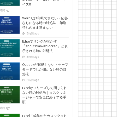
イズ0
時間 ago
Wordだけ印刷できない・応答
なしになる時の対処法｜印刷
待ちのまま進まない
15時間 ago
Edgeでリンクが開かず
「about:blank#blocked」と表
示される時の対処法
15時間 ago
Outlookが起動しない・セーフ
モードでしか開かない時の対
処法
15時間 ago
Excelがフリーズして閉じられ
ない時の対処法｜タスクマネ
ージャーで安全に終了する手
順
時間 ago
Excel「編集のためロックされ