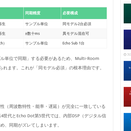
同期精度
必要構成
再生
サンプル単位
同モデル2台必須
再生
±数十ms
異モデル混在可
ch）
サンプル単位
Echo Sub 1台
3日
単位で同期」する必要があるため、Multi-Room
求められます。これが「同モデル必須」の根本理由です。
特性（周波数特性・能率・遅延）が完全に一致している
4世代とEcho Dot第5世代では、内部DSP（デジタル信
ため、同期がズレてしまいます。