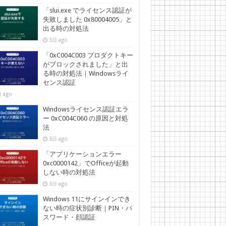
「slui.exe でライセンス認証が
失敗しました 0x80004005」と
出る時の対処法
3日 ago
「0xC004C003 プロダクトキー
がブロックされました」と出
る時の対処法｜Windowsライ
センス認証
 ago
Windowsライセンス認証エラ
ー 0xC004C060 の原因と対処
法
3日 ago
「アプリケーションエラー
0xc0000142」でOfficeが起動
しない時の対処法
3日 ago
Windows 11にサインインでき
ない時の症状別診断｜PIN・パ
スワード・顔認証