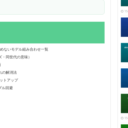
15
/組めないモデル組み合わせ一覧
ズ・同世代の意味）
順
れの解消法
いセットアップ
ラブル回避
15