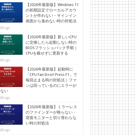
【2026年最新版】Windows 11
の初期設定でローカルアカウ
ントが作れない・サインイン
画面から進めない時の対処法
間 ago
【2026年最新版】新しいCPU
に交換したら起動しない時の
BIOSフラッシュバック手順｜
CPUを載せずに更新する
間 ago
【2026年最新版】起動時に
「CPU Fan Error! Press F1」で
毎回止まる時の対処法｜ファ
ンは回っているのにエラーが
えない
間 ago
【2026年最新版】ミラーレス
のファインダーが映らない・
背面モニターと切り替わらな
い時の対処法
間 ago