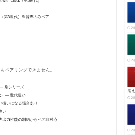
Dot with Clock（第5世代）
how 10（第3世代）※音声のみペア
2週
2週
てもペアリングできません。
代）— 別シリーズ
消
5世代）— 世代違い
2週
 — 機能違い扱いになる場合あり
ル違い
 Showは音声出力性能の制約からペア非対応
2週