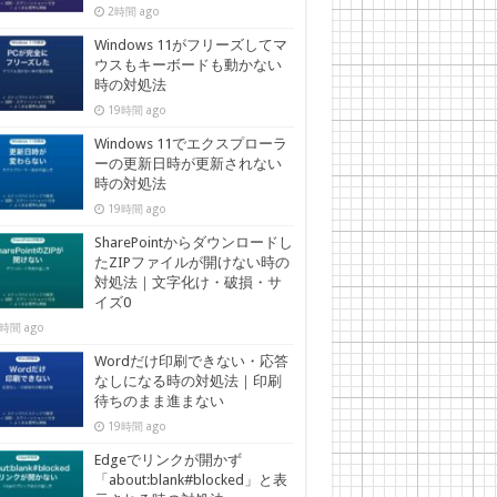
2時間 ago
Windows 11がフリーズしてマ
ウスもキーボードも動かない
時の対処法
19時間 ago
Windows 11でエクスプローラ
ーの更新日時が更新されない
時の対処法
19時間 ago
SharePointからダウンロードし
たZIPファイルが開けない時の
対処法｜文字化け・破損・サ
イズ0
時間 ago
Wordだけ印刷できない・応答
なしになる時の対処法｜印刷
待ちのまま進まない
19時間 ago
Edgeでリンクが開かず
「about:blank#blocked」と表