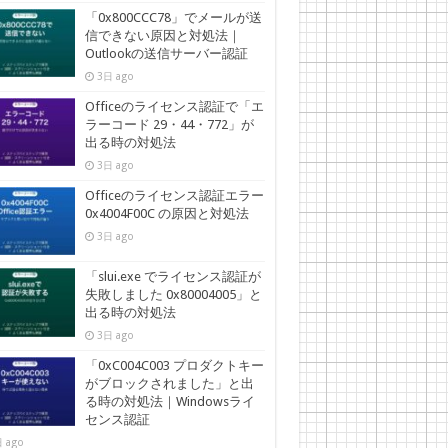
「0x800CCC78」でメールが送
信できない原因と対処法｜
Outlookの送信サーバー認証
3日 ago
Officeのライセンス認証で「エ
ラーコード 29・44・772」が
出る時の対処法
3日 ago
Officeのライセンス認証エラー
0x4004F00C の原因と対処法
3日 ago
「slui.exe でライセンス認証が
失敗しました 0x80004005」と
出る時の対処法
3日 ago
「0xC004C003 プロダクトキー
がブロックされました」と出
る時の対処法｜Windowsライ
センス認証
 ago