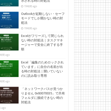
示される時の対処法
19時間 ago
Outlookが起動しない・セーフ
モードでしか開かない時の対
処法
19時間 ago
Excelがフリーズして閉じられ
ない時の対処法｜タスクマネ
ージャーで安全に終了する手
順
時間 ago
Excel「編集のためロックされ
ています」に自分の名前が出
る時の対処法｜開いていない
のに読み取り専用
時間 ago
「ネットワークパスが見つか
りません 0x80070035」で共有
フォルダに接続できない時の
対処法
 ago