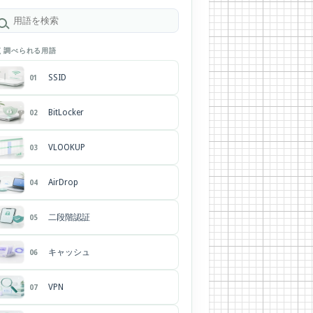
く調べられる用語
SSID
01
BitLocker
02
VLOOKUP
03
AirDrop
04
二段階認証
05
キャッシュ
06
VPN
07