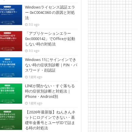
Windowsライセンス認証エラ
ー 0xC004C060 の原因と対処
法
3日 ago
「アプリケーションエラー
0xc0000142」でOfficeが起動
しない時の対処法
3日 ago
Windows 11にサインインでき
ない時の症状別診断｜PIN・パ
スワード・顔認証
1週間 ago
LINEが開かない・すぐ落ちる
時の症状別診断と対処法｜
iPhone・Android別
1週間 ago
【2026年最新版】ねんきんネ
ットにログインできない・基
礎年金番号とユーザIDで詰ま
る時の対処法