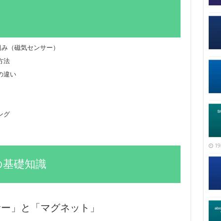
仕組み（磁気センサー）
方法
の違い
ング
19
能の基礎知識
サー」と「マグネット」