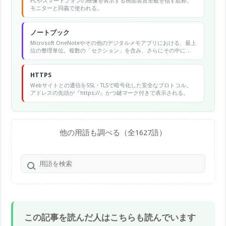
PCやスマートフォンの映像を表示する画面装置全般を指す総称。
モニターと同義で使われる。
ノートブック
Microsoft OneNoteやその他のデジタルメモアプリにおける、最上
位の整理単位。複数の「セクション」を含み、さらにその中に
「ページ」が存在するツリー構造になっています。個人用・仕事
用など目的別に複数のノートブックを作成して使い分けます。
HTTPS
Webサイトとの通信をSSL・TLSで暗号化した安全なプロトコル。
アドレスの先頭が『https://』かつ鍵マーク付きで表示される。
他の用語も調べる（全1627語）
この記事を読んだ人はこちらも読んでいます