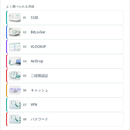
よく調べられる用語
SSID
01
BitLocker
02
VLOOKUP
03
AirDrop
04
二段階認証
05
キャッシュ
06
VPN
07
パスワード
08