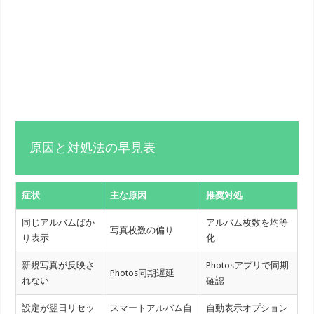
原因と対処法の早見表
症状
主な原因
推奨対処
同じアルバムばか
アルバム枚数を均等
写真枚数の偏り
り表示
化
新規写真が反映さ
Photosアプリで同期
Photos同期遅延
れない
確認
設定が翌日リセッ
スマートアルバム自
自動表示オプション