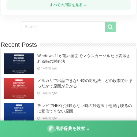
すべての用語を見る →
Recent Posts
Windows 11が黒い画面でマウスカーソルだけ表示さ
れる時の対処法
14時間 ago
メルカリで出品できない時の対処法｜どの段階で止ま
ったかで原因が分かる
14時間 ago
テレビでNHKだけ映らない時の対処法｜他局は映るの
に受信できない原因
14時間 ago
辞
用語辞典を検索
▲
Excelのウィンドウが最大化できない・画面外に出た
時の対処法