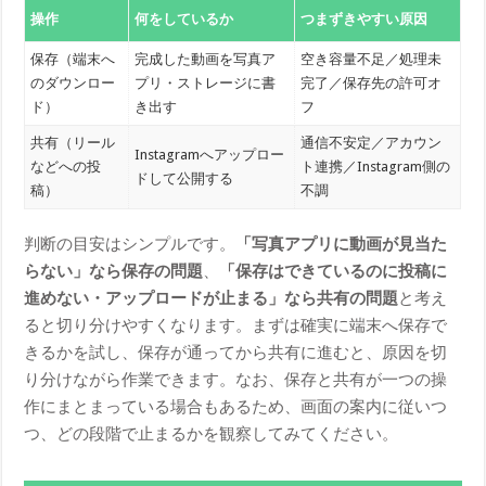
操作
何をしているか
つまずきやすい原因
保存（端末へ
完成した動画を写真ア
空き容量不足／処理未
のダウンロー
プリ・ストレージに書
完了／保存先の許可オ
ド）
き出す
フ
共有（リール
通信不安定／アカウン
Instagramへアップロー
などへの投
ト連携／Instagram側の
ドして公開する
稿）
不調
判断の目安はシンプルです。
「写真アプリに動画が見当た
らない」なら保存の問題
、
「保存はできているのに投稿に
進めない・アップロードが止まる」なら共有の問題
と考え
ると切り分けやすくなります。まずは確実に端末へ保存で
きるかを試し、保存が通ってから共有に進むと、原因を切
り分けながら作業できます。なお、保存と共有が一つの操
作にまとまっている場合もあるため、画面の案内に従いつ
つ、どの段階で止まるかを観察してみてください。