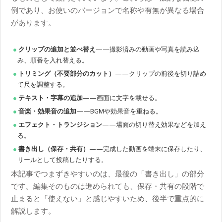
例であり、お使いのバージョンで名称や有無が異なる場合
があります。
クリップの追加と並べ替え
——撮影済みの動画や写真を読み込
み、順番を入れ替える。
トリミング（不要部分のカット）
——クリップの前後を切り詰め
て尺を調整する。
テキスト・字幕の追加
——画面に文字を載せる。
音楽・効果音の追加
——BGMや効果音を重ねる。
エフェクト・トランジション
——場面の切り替え効果などを加え
る。
書き出し（保存・共有）
——完成した動画を端末に保存したり、
リールとして投稿したりする。
本記事でつまずきやすいのは、最後の「書き出し」の部分
です。編集そのものは進められても、保存・共有の段階で
止まると「使えない」と感じやすいため、後半で重点的に
解説します。