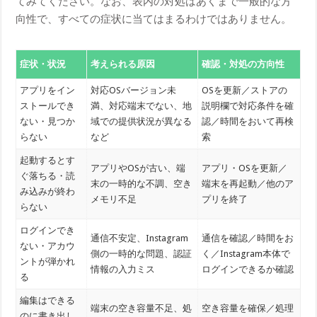
てみてください。なお、表内の対処はあくまで一般的な方
向性で、すべての症状に当てはまるわけではありません。
症状・状況
考えられる原因
確認・対処の方向性
アプリをイン
対応OSバージョン未
OSを更新／ストアの
ストールでき
満、対応端末でない、地
説明欄で対応条件を確
ない・見つか
域での提供状況が異なる
認／時間をおいて再検
らない
など
索
起動するとす
アプリやOSが古い、端
アプリ・OSを更新／
ぐ落ちる・読
末の一時的な不調、空き
端末を再起動／他のア
み込みが終わ
メモリ不足
プリを終了
らない
ログインでき
通信不安定、Instagram
通信を確認／時間をお
ない・アカウ
側の一時的な問題、認証
く／Instagram本体で
ントが弾かれ
情報の入力ミス
ログインできるか確認
る
編集はできる
端末の空き容量不足、処
空き容量を確保／処理
のに書き出し