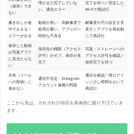
理がまだ完了していな
完了を待つ／安定した
（保存）でき
い、通信エラー
Wi-Fiで再試行
ない
書き出しが途
動画が長い・高解像度で
解像度や尺の設定を見
中で止まる・
処理が重い、アプリの一
直す／アプリを再起動
エラーが出る
時的な不具合
して再試行
保存した動画
保存先の権限（アクセス
写真・ストレージへの
が写真アプリ
許可）がオフ、保存が未
アクセス許可を確認／
に見当たらな
完了
保存完了を待つ
い
共有（リール
通信を確認／再ログイ
通信不安定、Instagram
への投稿）に
ン／少し時間をおいて
アカウント連携の問題
進めない
再試行
ここから先は、それぞれの項目を具体的に掘り下げていき
ます。