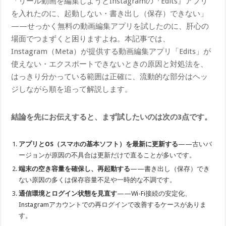
「リール動画を編集しようとInstagramの『Edits』アプリ
を入れたのに、起動しない・書き出し（保存）できない」
——せっかく無料の動画編集アプリを試したのに、肝心の
場面でつまずくと困りますよね。本記事では、
Instagram（Meta）が提供する動画編集アプリ「Edits」が
使えない・エクスポートできないときの原因と対処法を、
はっきり分かっている範囲は正確に、流動的な部分はヘッ
ジしながら順を追って解説します。
結論を先にお伝えすると、まず試したいのは次の3点です。
アプリとOS（スマホの基本ソフト）を最新に更新する
——古いバ
ージョンが原因の不具合は更新だけで直ることが多いです。
端末の空き容量を確保し、再起動する
——書き出し（保存）でき
ない原因の多くは保存容量不足や一時的な不調です。
通信環境とログイン状態を見直す
——Wi-Fi接続の安定化、
Instagramアカウントでの再ログインで改善するケースがありま
す。