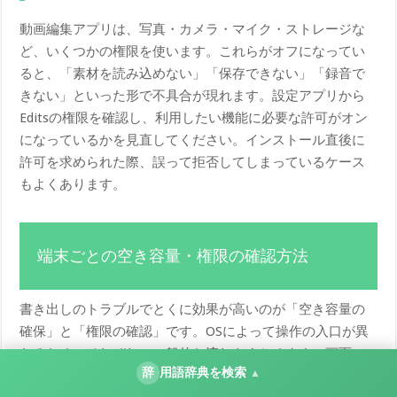
動画編集アプリは、写真・カメラ・マイク・ストレージな
ど、いくつかの権限を使います。これらがオフになってい
ると、「素材を読み込めない」「保存できない」「録音で
きない」といった形で不具合が現れます。設定アプリから
Editsの権限を確認し、利用したい機能に必要な許可がオン
になっているかを見直してください。インストール直後に
許可を求められた際、誤って拒否してしまっているケース
もよくあります。
端末ごとの空き容量・権限の確認方法
書き出しのトラブルでとくに効果が高いのが「空き容量の
確保」と「権限の確認」です。OSによって操作の入口が異
なるため、それぞれの一般的な流れをまとめます。画面の
辞
用語辞典を検索
▲
名称はOSのバージョンによって多少変わることがあるた