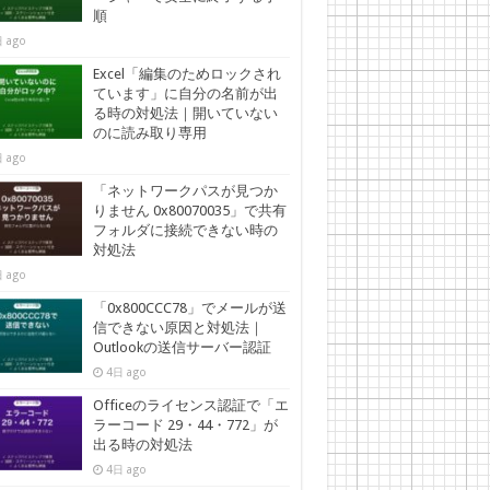
順
 ago
Excel「編集のためロックされ
ています」に自分の名前が出
る時の対処法｜開いていない
のに読み取り専用
 ago
「ネットワークパスが見つか
りません 0x80070035」で共有
フォルダに接続できない時の
対処法
 ago
「0x800CCC78」でメールが送
信できない原因と対処法｜
Outlookの送信サーバー認証
4日 ago
Officeのライセンス認証で「エ
ラーコード 29・44・772」が
出る時の対処法
4日 ago