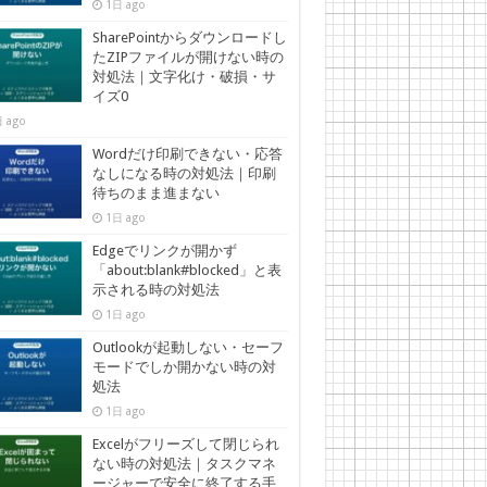
1日 ago
SharePointからダウンロードし
たZIPファイルが開けない時の
対処法｜文字化け・破損・サ
イズ0
 ago
Wordだけ印刷できない・応答
なしになる時の対処法｜印刷
待ちのまま進まない
1日 ago
Edgeでリンクが開かず
「about:blank#blocked」と表
示される時の対処法
1日 ago
Outlookが起動しない・セーフ
モードでしか開かない時の対
処法
1日 ago
Excelがフリーズして閉じられ
ない時の対処法｜タスクマネ
ージャーで安全に終了する手