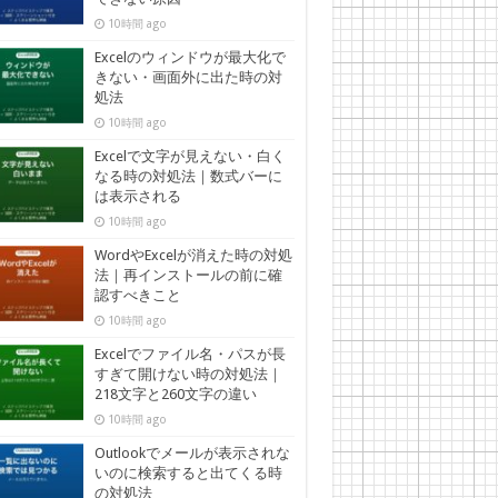
10時間 ago
Excelのウィンドウが最大化で
きない・画面外に出た時の対
処法
10時間 ago
Excelで文字が見えない・白く
なる時の対処法｜数式バーに
は表示される
10時間 ago
WordやExcelが消えた時の対処
法｜再インストールの前に確
認すべきこと
10時間 ago
Excelでファイル名・パスが長
すぎて開けない時の対処法｜
218文字と260文字の違い
10時間 ago
Outlookでメールが表示されな
いのに検索すると出てくる時
の対処法