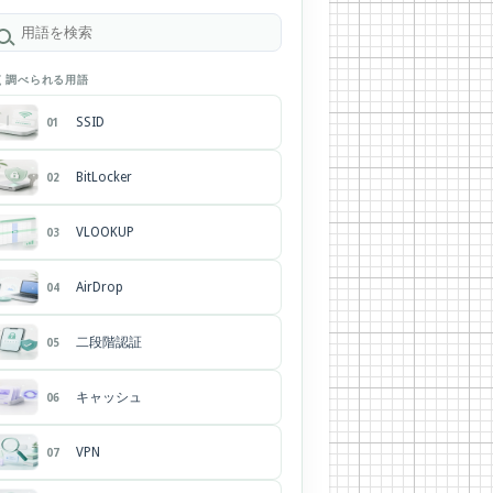
く調べられる用語
SSID
01
BitLocker
02
VLOOKUP
03
AirDrop
04
二段階認証
05
キャッシュ
06
VPN
07