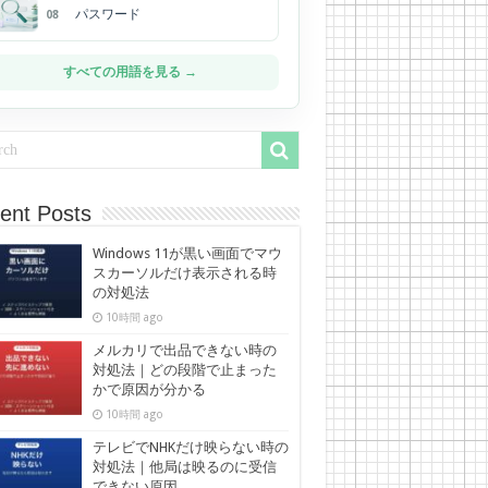
パスワード
08
すべての用語を見る →
ent Posts
Windows 11が黒い画面でマウ
スカーソルだけ表示される時
の対処法
10時間 ago
メルカリで出品できない時の
対処法｜どの段階で止まった
かで原因が分かる
10時間 ago
テレビでNHKだけ映らない時の
対処法｜他局は映るのに受信
できない原因