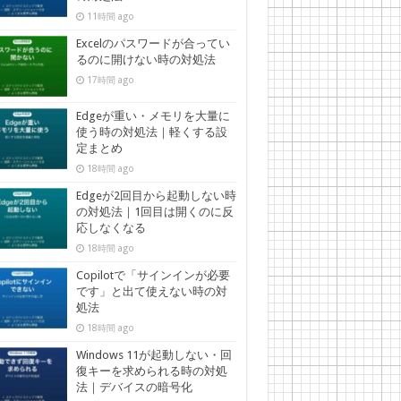
11時間 ago
Excelのパスワードが合ってい
るのに開けない時の対処法
17時間 ago
Edgeが重い・メモリを大量に
使う時の対処法｜軽くする設
定まとめ
18時間 ago
Edgeが2回目から起動しない時
の対処法｜1回目は開くのに反
応しなくなる
18時間 ago
Copilotで「サインインが必要
です」と出て使えない時の対
処法
18時間 ago
Windows 11が起動しない・回
復キーを求められる時の対処
法｜デバイスの暗号化